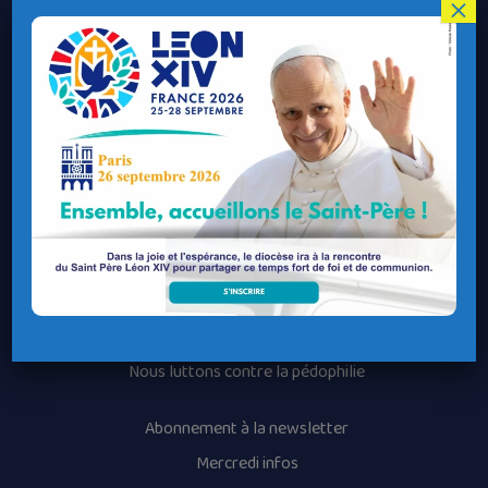
Le Diocèse de Quimper et Léon
×
Contacter le Diocèse
Contacter ma Paroisse
Contacter un service
Contacter une permanence
Recrutement
Horaires des messes
Nos paroisses
Les services diocésains
Les mouvements diocésains
Nous luttons contre la pédophilie
Abonnement à la newsletter
Mercredi infos