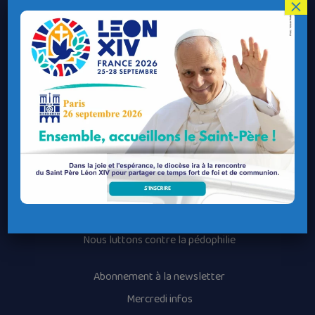
Le Diocèse de Quimper et Léon
×
Contacter le Diocèse
Contacter ma Paroisse
Contacter un service
Contacter une permanence
Recrutement
Horaires des messes
Nos paroisses
Les services diocésains
Les mouvements diocésains
Nous luttons contre la pédophilie
Abonnement à la newsletter
Mercredi infos