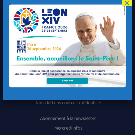
Le Diocèse de Quimper et Léon
×
Contacter le Diocèse
Contacter ma Paroisse
Contacter un service
Contacter une permanence
Recrutement
Horaires des messes
Nos paroisses
Les services diocésains
Les mouvements diocésains
Nous luttons contre la pédophilie
Abonnement à la newsletter
Mercredi infos