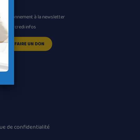
volume.
Abonnement à la newsletter
Mercredi infos
FAIRE UN DON
que de confidentialité