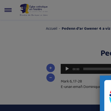
Accueil
-
Pedenn d’ar Gwener 4 a vi
Pe
Lecteur
00:00
audio
Mark 6, 17-28
E-unan emañ Dominique er mi