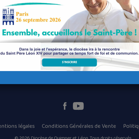
Nos paroisses
Les services diocésains
Les mouvements diocésains
Nous luttons contre la pédophilie
ntions légales
Conditions Générales de Vente
Politi
© 2026 Diocèse de Quimper et Léon, Tous droits réservés.