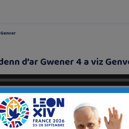
z Genver
denn d’ar Gwener 4 a viz Genv
ntin-mañ.