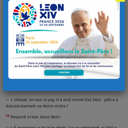
– « Arabad deoh mond gand an hentchou a gas war-zu ar
6
bayaned, ha chomit hep mond e kêriou ar Zamaritaned.
It
7
kentoh war-zu an deñved dianket euz pobl Izrael.
Dre ma’z
eot gand ho hent, embannit eo tostig-tost Rouantèlèz
Doue ».
Yaou 11 a viz gouere
Gouel Sant Beneat,
abad Monte Cassino, ken-batron Europa
Mz 19, 27-29
27
Lavared a reas Pèr da Jezuz :
— « Dilezet on-eus-ni pep tra evid mond d’az heul : petra a
dalvezo kement-se deom-ni eta ?
28
Respont a reas Jezuz dezo :
— « E gwirionez, e lavaran deoh : pa vo renevezet ar béd a-