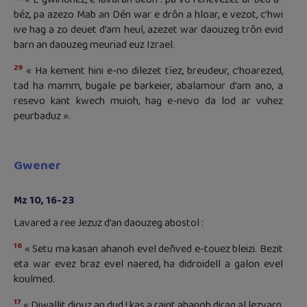
béz, pa azezo Mab an Dén war e drôn a hloar, e vezot, c’hwi
ive hag a zo deuet d’am heul, azezet war daouzeg trôn evid
barn an daouzeg meuriad euz Izrael.
29
« Ha kement hini e-no dilezet tïez, breudeur, c’hoarezed,
tad ha mamm, bugale pe barkeier, abalamour d’am ano, a
resevo kant kwech muioh, hag e-nevo da lod ar vuhez
peurbaduz ».
Gwener
Mz 10, 16-23
Lavared a ree Jezuz d’an daouzeg abostol :
16
« Setu ma kasan ahanoh evel deñved e-touez bleizi. Bezit
eta war evez braz evel naered, ha didroidell a galon evel
koulmed.
17
« Diwallit diouz an dud ! kas a raint ahanoh dirag al lezvarn,