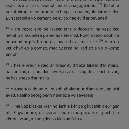
18
skourjeza a raint ahanoh en o zinagogennou.
Kaset e
vezot dirag ar gouarnourien hag ar rouaned, abalamour din.
Eun testeni e vo kement-se evito, hag evid ar bayaned.
19
« Pa vezot evel-se lakeet etre o daouarn, na vezit ket
nehet o klask petra pe benaoz lavared. Roet e vezo deoh da
20
houzoud ar péz ho-po da lavared d’ar mare-ze.
Ha n’eo
ket c’hwi eo a gomzo, med Spered ho Tad eo a vo o komz
ennoh.
21
« Kas e vreur a raio ar breur evid beza lakeet d’ar maro,
hag an tad, e grouadur, sevel a raio ar vugale a-eneb o zud,
ha kas anezo d’ar maro.
22
« Kasoni o-do an oll ouzoh abalamour d’am ano ; an hini
avad, a zalho beteg penn, hennez a vo saveteet.
23
« Ma vez klasket war ho lerh e kêr pe gêr, tehit d’eur gêr
all. E gwirionez, e lavaran deoh, n’ho-pezo ket greet tro
kêriou Izrael, a-raog distro Mab an Dén ».