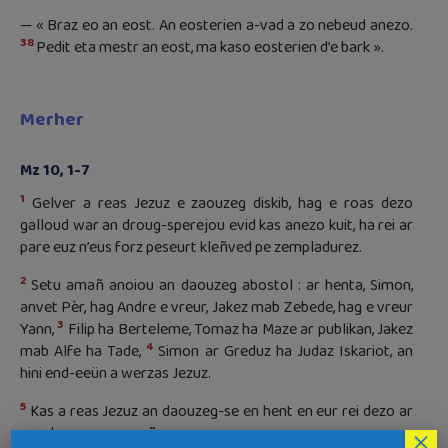
— « Braz eo an eost. An eosterien a-vad a zo nebeud anezo.
38
Pedit eta mestr an eost, ma kaso eosterien d’e bark ».
Merher
Mz 10, 1-7
1
Gelver a reas Jezuz e zaouzeg diskib, hag e roas dezo
galloud war an droug-sperejou evid kas anezo kuit, ha rei ar
pare euz n’eus forz peseurt kleñved pe zempladurez.
2
Setu amañ anoiou an daouzeg abostol : ar henta, Simon,
anvet Pèr, hag Andre e vreur, Jakez mab Zebede, hag e vreur
3
Yann,
Filip ha Berteleme, Tomaz ha Maze ar publikan, Jakez
4
mab Alfe ha Tade,
Simon ar Greduz ha Judaz Iskariot, an
hini end-eeün a werzas Jezuz.
5
Kas a reas Jezuz an daouzeg-se en hent en eur rei dezo ar
gourhemennou-mañ :
×