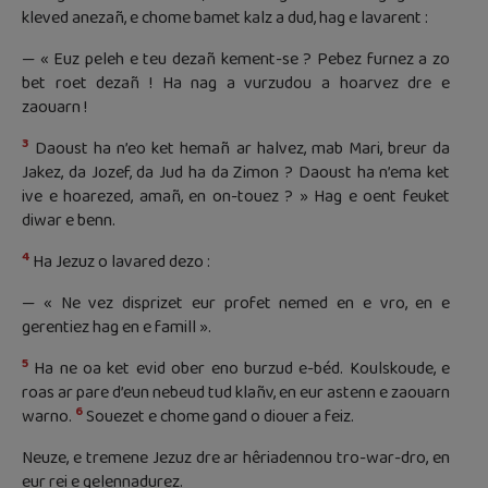
kleved anezañ, e chome bamet kalz a dud, hag e lavarent :
— « Euz peleh e teu dezañ kement-se ? Pebez furnez a zo
bet roet dezañ ! Ha nag a vurzudou a hoarvez dre e
zaouarn !
3
Daoust ha n’eo ket hemañ ar halvez, mab Mari, breur da
Jakez, da Jozef, da Jud ha da Zimon ? Daoust ha n’ema ket
ive e hoarezed, amañ, en on-touez ? » Hag e oent feuket
diwar e benn.
4
Ha Jezuz o lavared dezo :
— « Ne vez disprizet eur profet nemed en e vro, en e
gerentiez hag en e famill ».
5
Ha ne oa ket evid ober eno burzud e-béd. Koulskoude, e
roas ar pare d’eun nebeud tud klañv, en eur astenn e zaouarn
6
warno.
Souezet e chome gand o diouer a feiz.
Neuze, e tremene Jezuz dre ar hêriadennou tro-war-dro, en
eur rei e gelennadurez.