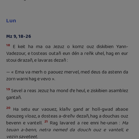
Lun
Mz 9, 18-26
18
E keit ha ma oa Jezuz o komz ouz diskibien Yann-
Vadezour, e tosteas outañ eun dén a reñk uhel, hag en eur
stoui dirazañ, e lavaras dezañ :
— « Ema va merh o paouez mervel, med deus da astenn da
zorn warni hag e vevo ».
19
Sevel a reas Jezuz ha mond d’e heul, e ziskibien asamblez
gantañ.
20
Ha setu eur vaouez, klañv gand ar holl-gwad abaoe
daouzeg vloaz, a dosteas a-dreñv dezañ, hag a douchas ouz
21
bevenn e vantell.
Rag lavared a ree enni he-unan :
Ma
teuan a-benn, netra nemed da douch ouz e vantell, e
vezin saveteet.