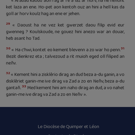
« Arabad kaoud aon rag ar re a laz ar horv, ha ne hellont
ket laza an ene. Ho-pet aon kentoh ouz an hini a hell kas da
goll ar horv koulz hag an ene er jehen.
29
« Daoust ha ne vez ket gwerzet daou filip evid eur
gwenneg ? Koulskoude, ne gouez hini anezo war an douar,
heb asant ho Tad.
30
31
« Ha c’hwi, kontet eo kement blevenn a zo war ho penn.
Bezit dienkrez eta ; talvezoud a rit muioh eged oll filiped an
neñv.
32
« Kement hini a zisklêrio dirag an dud beza a-du ganin, a vo
disklêriet ganin-me ive dirag va Zad a zo en Neñv, beza a-du
33
gantañ.
Med kement hini am naho dirag an dud, a vo nahet
ganin-me ive dirag va Zad a zo en Neñv ».
Le Diocèse de Quimper et Léon