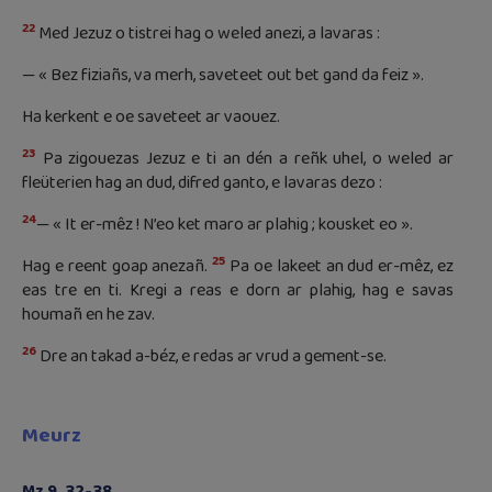
22
Med Jezuz o tistrei hag o weled anezi, a lavaras :
— « Bez fiziañs, va merh, saveteet out bet gand da feiz ».
Ha kerkent e oe saveteet ar vaouez.
23
Pa zigouezas Jezuz e ti an dén a reñk uhel, o weled ar
fleüterien hag an dud, difred ganto, e lavaras dezo :
24
— « It er-mêz ! N’eo ket maro ar plahig ; kousket eo ».
25
Hag e reent goap anezañ.
Pa oe lakeet an dud er-mêz, ez
eas tre en ti. Kregi a reas e dorn ar plahig, hag e savas
houmañ en he zav.
26
Dre an takad a-béz, e redas ar vrud a gement-se.
Meurz
Mz 9, 32-38