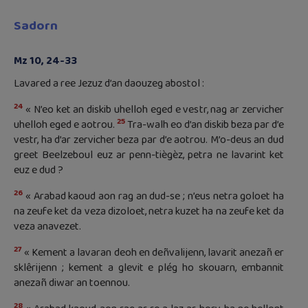
Sadorn
Mz 10, 24-33
Lavared a ree Jezuz d’an daouzeg abostol :
24
« N’eo ket an diskib uhelloh eged e vestr, nag ar zervicher
25
uhelloh eged e aotrou.
Tra-walh eo d’an diskib beza par d’e
vestr, ha d’ar zervicher beza par d’e aotrou. M’o-deus an dud
greet Beelzeboul euz ar penn-tiègèz, petra ne lavarint ket
euz e dud ?
26
« Arabad kaoud aon rag an dud-se ; n’eus netra goloet ha
na zeufe ket da veza dizoloet, netra kuzet ha na zeufe ket da
veza anavezet.
27
« Kement a lavaran deoh en deñvalijenn, lavarit anezañ er
sklêrijenn ; kement a glevit e plég ho skouarn, embannit
anezañ diwar an toennou.
28