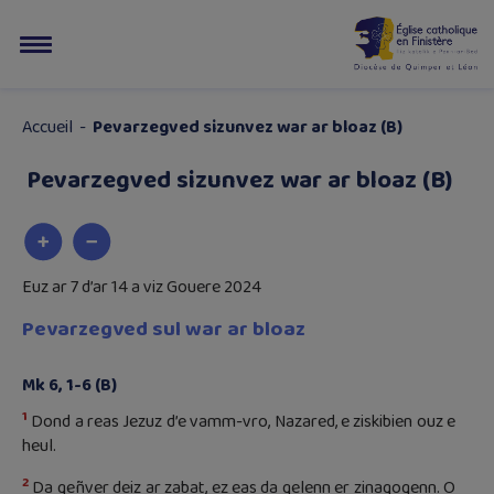
Accueil
-
Pevarzegved sizunvez war ar bloaz (B)
Pevarzegved sizunvez war ar bloaz (B)
Euz ar 7 d’ar 14 a viz Gouere 2024
Pevarzegved sul war ar bloaz
Mk 6, 1-6 (B)
1
Dond a reas Jezuz d’e vamm-vro, Nazared, e ziskibien ouz e
heul.
2
Da geñver deiz ar zabat, ez eas da gelenn er zinagogenn. O