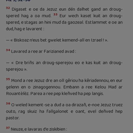
32
Digaset e oe da Jezuz eun dén dalhet gand an droug-
33
spered hag a oa mud.
Eur wech kaset kuit an droug-
spered, e stagas an hini mud da gaozeal. Estlammet e oe an
dud, hag e lavarent :
— « Biskoaz n’eus bet gwelet kemend-all en Izrael ! ».
34
Lavared a ree ar Farizianed avad :
— « Dre briñs an droug-sperejou eo e kas kuit an droug-
sperejou ».
35
Mond a ree Jezuz dre an oll gêriou ha kêriadennou, en eur
gelenn en o zinagogennou. Embann a ree Kelou Mad ar
Rouantèlèz. Parea a ree pep kleñved ha pep langis.
36
O weled kement-se a dud a oa dirazañ, e-noe Jezuz truez
outo, rag skuiz ha fallgalonet e oant, evel deñved hep
pastor.
37
Neuze, e lavaras d’e ziskibien :