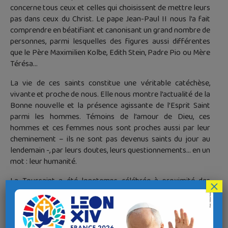
concerne tous ceux et celles qui choisissent de mettre leurs
pas dans ceux du Christ. Le pape Jean-Paul II nous l’a fait
comprendre en béatifiant et canonisant un grand nombre de
personnes, parmi lesquelles des figures aussi différentes
que le Père Maximilien Kolbe, Edith Stein, Padre Pio ou Mère
Térésa…
La vie de ces saints constitue une véritable catéchèse,
vivante et proche de nous. Elle nous montre l’actualité de la
Bonne nouvelle et la présence agissante de l’Esprit Saint
parmi les hommes. Témoins de l’amour de Dieu, ces
hommes et ces femmes nous sont proches aussi par leur
cheminement – ils ne sont pas devenus saints du jour au
lendemain -, par leurs doutes, leurs questionnements… en un
mot : leur humanité.
La Toussaint a été longtemps célébrée à proximité des
×
fêtes de Pâques et de la Pentecôte. Ce lien avec ces deux
grandes fêtes donne le sens originel de la fête de la
Toussaint : goûter déjà à la joie de ceux qui ont mis le Christ
au centre de leur vie et vivre dans l’espérance de la