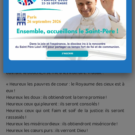
Résurrection.
Qu’est-ce que la sainteté ?
Le texte des Béatitudes, qui est l’Evangile lu au cours de la
messe de la Toussaint, nous dit à sa manière, que la sainteté
est accueil de la Parole de Dieu, fidélité et confiance en Lui,
bonté, justice, amour, pardon et paix.
« Quand Jésus vit toute la foule qui le suivait, il gravit la
montagne. Il s’assit, et ses disciples s’approchèrent. Alors,
ouvrant la bouche, il se mit à les instruire. Il disait :
« Heureux les pauvres de coeur : le Royaume des cieux est à
eux !
Heureux les doux : ils obtiendront la terre promise !
Heureux ceux qui pleurent : ils seront consolés !
Heureux ceux qui ont faim et soif de la justice: ils seront
rassasiés !
Heureux les miséricordieux : ils obtiendront miséricorde !
Heureux les cœurs purs : ils verront Dieu !