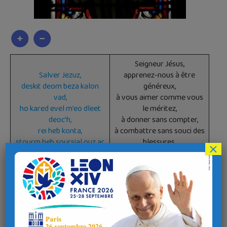
Seigneur Jésus,
Salver Jezuz,
apprenez-nous à être
deskit deom beza kalon
généreux,
vad,
à vous aimer comme vous
ho kared evel m’eo dleet
le méritez,
deoc’h,
à donner sans compter,
rei heb konta,
à combattre sans souci des
stourm heb soursial ouz ar
blessures,
×
gloaziou,
à travailler sans chercher
labourad heb klask an
le repos,
diskuiz,
à nous dépenser sans
en em zispign heb gortoz
attendre
gopr all ebed nemed
d’autre récompense que
gouzoud
celle de savoir
e reom ho Polontez Santel.
que nous faisons votre