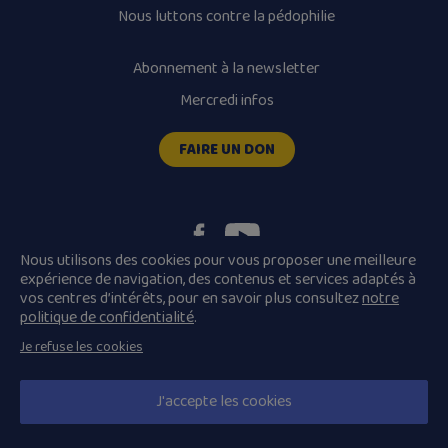
Nous luttons contre la pédophilie
Abonnement à la newsletter
Mercredi infos
FAIRE UN DON
Nous utilisons des cookies pour vous proposer une meilleure
expérience de navigation, des contenus et services adaptés à
vos centres d’intérêts, pour en savoir plus consultez
notre
Plan du site
Mentions légales
politique de confidentialité
.
Conditions Générales de Vente
Je refuse les cookies
Politique de confidentialité
© 2026 Diocèse de Quimper et Léon, Tous droits réservés.
J'accepte les cookies