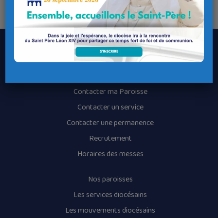
Sainte Volonté.
Le Diocèse de Quimper et Léon
Contacter le Diocèse
Contacter ma Paroisse
Contacter un service
Contacter une permanence
Recrutement
Horaires des messes
Nos paroisses
Les services diocésains
Les mouvements diocésains