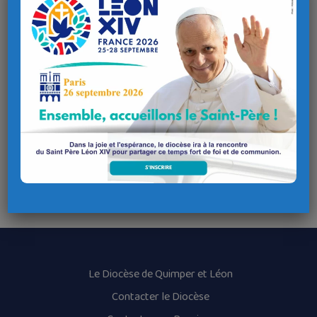
Kerizinen n’est donc pas un lieu de pèlerinage reconnu par
l’évêque de Quimper et Léon. La célébration du culte public
et en particulier de l’eucharistie n’y est pas autorisée. Les
personnes qui s’y réunissent pour prier le font de façon
privée.
Ceci étant rappelé, Mgr DOGNIN se réjouit que la Vierge
Marie soit priée dans l’ensemble du diocèse. Mais il
encourage les fidèles à le faire dans les nombreux
sanctuaires mariaux où le culte public est autorisé par
l’Église, comme par exemple à la basilique Notre-Dame du
Folgoët.
Quimper, le 31 août 2020
Le Diocèse de Quimper et Léon
Contacter le Diocèse