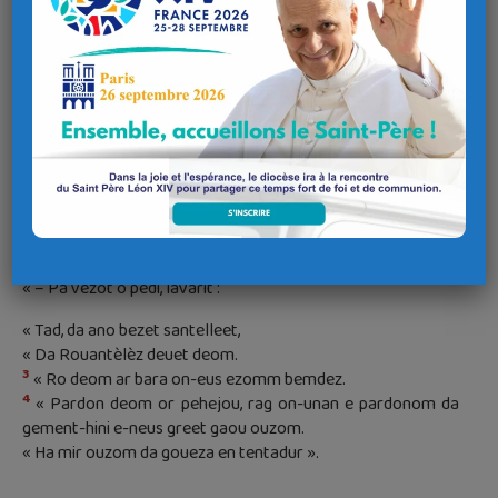
Merher
Lk 11, 1-4
1
Eun devez, e oa Jezuz o pedi, en eul leh bennag. Pa oe echu
gantañ e bedenn, e lavaras dezañ unan euz e ziskibien :
— « Aotrou, desk deom pedi, evel m’e-neus Yann-Vadezour
e-unan desket d’e ziskibien ».
2
Lavared a reas Jezuz dezo :
« – Pa vezot o pedi, lavarit :
« Tad, da ano bezet santelleet,
« Da Rouantèlèz deuet deom.
3
« Ro deom ar bara on-eus ezomm bemdez.
4
« Pardon deom or pehejou, rag on-unan e pardonom da
gement-hini e-neus greet gaou ouzom.
« Ha mir ouzom da goueza en tentadur ».