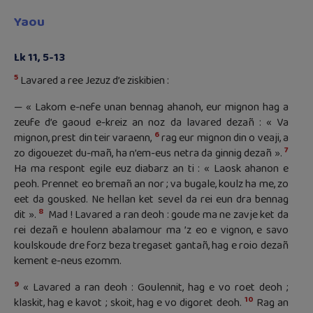
Yaou
Lk 11, 5-13
5
Lavared a ree Jezuz d’e ziskibien :
— « Lakom e-nefe unan bennag ahanoh, eur mignon hag a
zeufe d’e gaoud e-kreiz an noz da lavared dezañ : « Va
6
mignon, prest din teir varaenn,
rag eur mignon din o veaji, a
7
zo digouezet du-mañ, ha n’em-eus netra da ginnig dezañ ».
Ha ma respont egile euz diabarz an ti : « Laosk ahanon e
peoh. Prennet eo bremañ an nor ; va bugale, koulz ha me, zo
eet da gousked. Ne hellan ket sevel da rei eun dra bennag
8
dit ».
Mad ! Lavared a ran deoh : goude ma ne zavje ket da
rei dezañ e houlenn abalamour ma ’z eo e vignon, e savo
koulskoude dre forz beza tregaset gantañ, hag e roio dezañ
kement e-neus ezomm.
9
« Lavared a ran deoh : Goulennit, hag e vo roet deoh ;
10
klaskit, hag e kavot ; skoit, hag e vo digoret deoh.
Rag an