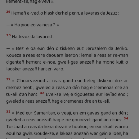
kement-se, hag e vevi ».
29
Hemañ a-vad, o klask derhel penn, a lavaras da Jezuz :
— « Ha piou eo va nesa ? »
30
Ha Jezuz da lavared :
— « Bez’ e oa eun dén o tiskenn euz Jeruzalem da Jeriko.
Koueza a reas etre daouarn laeron : lemel a reas ar re-man
digantañ kement e-noa, gwall-gas anezañ ha mond kuit o
laosker anezañ hanter-varo.
31
« C’hoarvezoud a reas gand eur beleg diskenn dre ar
memez hent ; gweled a reas an dén hag e tremenas dre an
32
tu-all d’an hent.
Evel-se ive, e tigouezas eur levïad eno ;
gweled a reas anezañ, hag e tremenas dre an tu-all.
33
« Med eur Samaritan, o veaji, en em gavas gand an dén ;
34
gweled a reas anezañ hag e oe gounezet gand an druez.
Tostaad a reas da liena dezañ e houliou, en eur skuill warno
eoul ha gwin. Goude-ze, e lakeas anezañ war gein e loen, ha