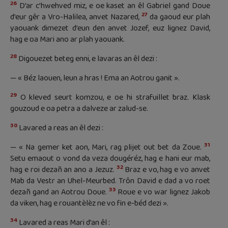
26
D’ar c’hwehved miz, e oe kaset an êl Gabriel gand Doue
27
d’eur gêr a Vro-Halilea, anvet Nazared,
da gaoud eur plah
yaouank dimezet d’eun den anvet Jozef, euz lignez David,
hag e oa Mari ano ar plah yaouank.
28
Digouezet beteg enni, e lavaras an êl dezi :
— « Béz laouen, leun a hras ! Ema an Aotrou ganit ».
29
O kleved seurt komzou, e oe hi strafuillet braz. Klask
gouzoud e oa petra a dalveze ar zalud-se.
30
Lavared a reas an êl dezi :
31
— « Na gemer ket aon, Mari, rag plijet out bet da Zoue.
Setu emaout o vond da veza dougéréz, hag e hani eur mab,
32
hag e roi dezañ an ano a Jezuz.
Braz e vo, hag e vo anvet
Mab da Vestr an Uhel-Meurbed. Trôn David e dad a vo roet
33
dezañ gand an Aotrou Doue.
Roue e vo war lignez Jakob
da viken, hag e rouantèlèz ne vo fin e-béd dezi ».
34
Lavared a reas Mari d’an êl :