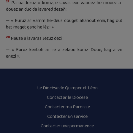
27
Pa oa Jezuz o komz, e savas eur vaouez he mouez a-
douez an dud da lavared dezañ :
— « Eüruz ar vamm he-deus douget ahanout enni, hag out
bet maget gand he lêz ! »
28
Neuze e lavaras Jezuz dezi :
— « Eüruz kentoh ar re a zelaou komz Doue, hag a vir
anezi ».
Le Diocèse de Quimper et Léon
Contacter le Diocèse
Contacter ma Paroisse
Contacter un service
Contacter une permanence