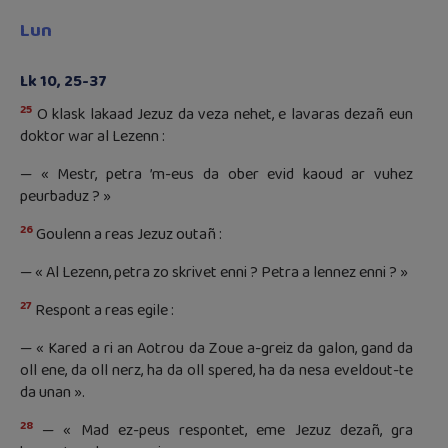
Lun
Lk 10, 25-37
25
O klask lakaad Jezuz da veza nehet, e lavaras dezañ eun
doktor war al Lezenn :
— « Mestr, petra ’m-eus da ober evid kaoud ar vuhez
peurbaduz ? »
26
Goulenn a reas Jezuz outañ :
— « Al Lezenn, petra zo skrivet enni ? Petra a lennez enni ? »
27
Respont a reas egile :
— « Kared a ri an Aotrou da Zoue a-greiz da galon, gand da
oll ene, da oll nerz, ha da oll spered, ha da nesa eveldout-te
da unan ».
28
— « Mad ez-peus respontet, eme Jezuz dezañ, gra