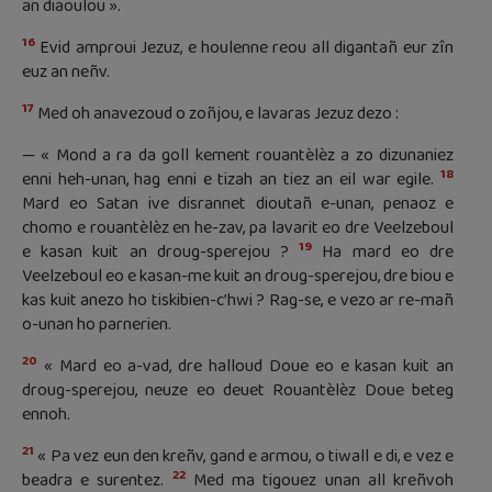
an diaoulou ».
16
Evid amproui Jezuz, e houlenne reou all digantañ eur zîn
euz an neñv.
17
Med oh anavezoud o zoñjou, e lavaras Jezuz dezo :
— « Mond a ra da goll kement rouantèlèz a zo dizunaniez
18
enni heh-unan, hag enni e tizah an tiez an eil war egile.
Mard eo Satan ive disrannet dioutañ e-unan, penaoz e
chomo e rouantèlèz en he-zav, pa lavarit eo dre Veelzeboul
19
e kasan kuit an droug-sperejou ?
Ha mard eo dre
Veelzeboul eo e kasan-me kuit an droug-sperejou, dre biou e
kas kuit anezo ho tiskibien-c’hwi ? Rag-se, e vezo ar re-mañ
o-unan ho parnerien.
20
« Mard eo a-vad, dre halloud Doue eo e kasan kuit an
droug-sperejou, neuze eo deuet Rouantèlèz Doue beteg
ennoh.
21
« Pa vez eun den kreñv, gand e armou, o tiwall e di, e vez e
22
beadra e surentez.
Med ma tigouez unan all kreñvoh