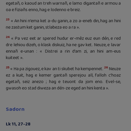
egetañ, o kaoud an treh warnañ, e lamo digantañ e armou a
oa e fiziañs enno, hag e lodenno e breiz.
23
« An hini n’ema ket a-du ganin, a zo a-eneb din, hag an hini
ne zastum ket ganin, stlabeza eo a ra ».
24
« Pa vez eet ar spered hudur er-mêz euz eun dén, e red
dre lehiou dizeh, o klask diskuiz, ha ne gav ket. Neuze, e lavar
ennañ e-unan : « Distrei a rin d’am zi, an hini am-eus
kuiteet ».
25
26
« Ha pa zigouez, e kav an ti skubet ha kempennet.
Neuze
ez a kuit, hag e kemer gantañ sperejou all, falloh c’hoaz
egetañ, seiz anezo ; hag e teuont da jom eno. Evel-se,
gwasoh eo stad diweza an dén-ze eged an hini kenta ».
Sadorn
Lk 11, 27-28