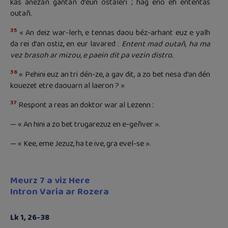
kas anezañ gantañ d’eun ostaleri ; hag eno eh ententas
outañ.
35
« An deiz war-lerh, e tennas daou béz-arhant euz e yalh
da rei d’an ostiz, en eur lavared :
Entent mad outañ, ha ma
vez brasoh ar mizou, e paein dit pa vezin distro.
36
« Pehini euz an tri dén-ze, a gav dit, a zo bet nesa d’an dén
kouezet etre daouarn al laeron ? »
37
Respont a reas an doktor war al Lezenn :
— « An hini a zo bet trugarezuz en e-geñver ».
— « Kee, eme Jezuz, ha te ive, gra evel-se ».
Meurz 7 a viz Here
Intron Varia ar Rozera
Lk 1, 26-38