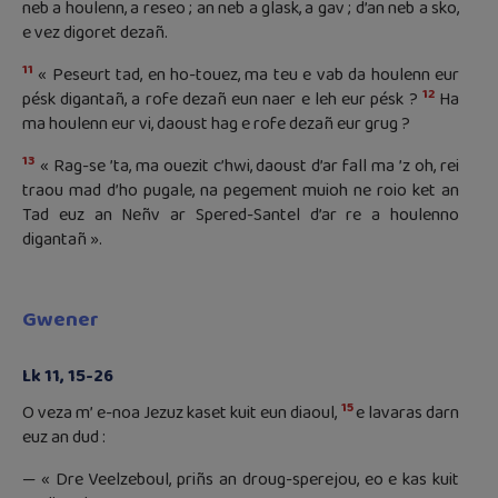
neb a houlenn, a reseo ; an neb a glask, a gav ; d’an neb a sko,
e vez digoret dezañ.
11
« Peseurt tad, en ho-touez, ma teu e vab da houlenn eur
12
pésk digantañ, a rofe dezañ eun naer e leh eur pésk ?
Ha
ma houlenn eur vi, daoust hag e rofe dezañ eur grug ?
13
« Rag-se ’ta, ma ouezit c’hwi, daoust d’ar fall ma ’z oh, rei
traou mad d’ho pugale, na pegement muioh ne roio ket an
Tad euz an Neñv ar Spered-Santel d’ar re a houlenno
digantañ ».
Gwener
Lk 11, 15-26
15
O veza m’ e-noa Jezuz kaset kuit eun diaoul,
e lavaras darn
euz an dud :
— « Dre Veelzeboul, priñs an droug-sperejou, eo e kas kuit