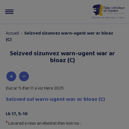
Accueil
-
Seizved sizunvez warn-ugent war ar bloaz
(C)
Seizved sizunvez warn-ugent war ar
bloaz (C)
Euz ar 5 d’an 11 a viz Here 2025
Seizved sul warn-ugent war ar bloaz (C)
Lk 17, 5-10
5
Lavared a reas an ebestel d’an Aotrou :