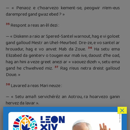
— « Penaoz e c’hoarvezo kement-se, peogwir n’em-eus
darempred gand gwaz ebed ? »
35
Respont a reas an êl dezi :
— « Diskenn a raio ar Spered-Santel warnout, hag e vi goloet
gand galloud Mestr an Uhel-Meurbed. Dre-ze, e vo santel ar
36
hrouadur, hag e vo anvet Mab da Zoue.
Ha setu ema
Elizabed da geniterv o tougen eur mab ive, daoust d’he oad,
hag an hini a veze greet anezi ar « vaouez dizeh », setu ema
37
gand he c’hwehved miz.
Rag n’eus netra dreist galloud
Doue. »
38
Lavared a reas Mari neuze :
— « Setu amañ servichéréz an Aotrou, ra hoarvezo ganin
hervez da lavar ».
×
Hag ez eas an êl kuit diouti.