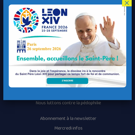
Le Diocèse de Quimper et Léon
×
Contacter le Diocèse
Contacter ma Paroisse
Contacter un service
Contacter une permanence
Recrutement
Horaires des messes
Nos paroisses
Les services diocésains
Les mouvements diocésains
Nous luttons contre la pédophilie
Abonnement à la newsletter
Mercredi infos