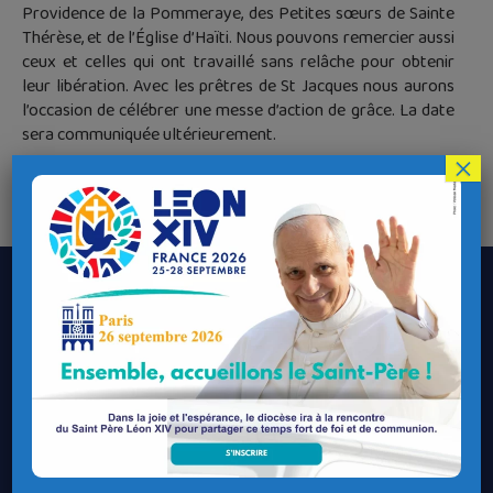
Providence de la Pommeraye, des Petites sœurs de Sainte
Thérèse, et de l’Église d’Haïti. Nous pouvons remercier aussi
ceux et celles qui ont travaillé sans relâche pour obtenir
leur libération. Avec les prêtres de St Jacques nous aurons
l’occasion de célébrer une messe d’action de grâce. La date
sera communiquée ultérieurement.
×
† Laurent DOGNIN
Évêque de Quimper et Léon
Le Diocèse de Quimper et Léon
Contacter le Diocèse
Contacter ma Paroisse
Contacter un service
Contacter une permanence