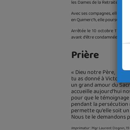
les Dames de la Retraite de Qui
Avec ses compagnes, elle refus
en Quimerc’h, elle poursuit sa vi
Arrêtée le 10 octobre 1793 po
avant d’être condamnée à mort p
Prière
« Dieu notre Père,
tu as donné à Victoire 
un grand amour du Sacr
accueille aujourd’hui no
pour que le témoignage d
pendant la persécution 
permette qu’elle soit u
Nous te le demandons pa
Imprimatur
: Mgr Laurent Dognin, 19 