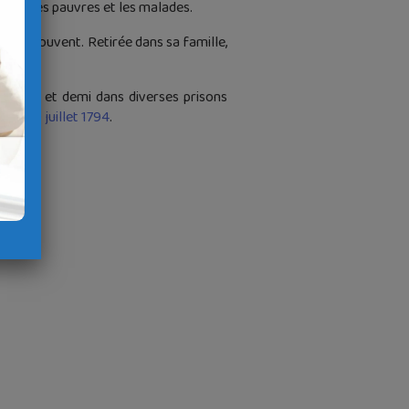
 pour les pauvres et les malades.
r son couvent. Retirée dans sa famille,
f mois et demi dans diverses prisons
is le
19 juillet 1794
.