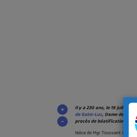
Il y a 230 ans, le 19 juillet 
de Saint-Luc
, Dame de la Ret
procès de béatification est 
Nièce de Mgr Toussaint Conen de