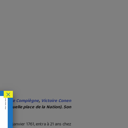
×
lites de Compiègne
,
Victoire Conen
 (actuelle place de la Nation). Son
le 27 janvier 1761, entra à 21 ans chez