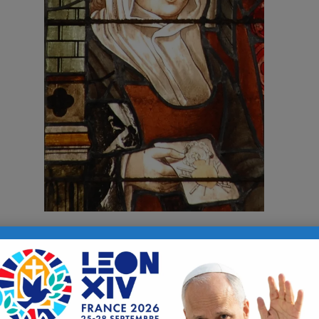
1794 à Paris, deux jours après le martyr des
Bienheureuses Carmé
raite à Quimper, montait sur l’échafaud place du Trône renversé
toujours ouvert.
 Saint-Luc, évêque de Quimper de 1773 à 1790, Victoire, née à Rennes 