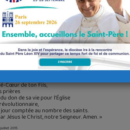
mper. Elle s’y fait remarquer par sa bonté, sa piété et sa compassion
e de prêter serment à la
Constitution civile du Clergé
et doit quitte
e de prière et de charité.
ur avoir diffusé des images brodées du Sacré-Cœur, elle passe neu
ar le Tribunal révolutionnaire et guillotinée place de la Nation à Par
Conen de Saint-Luc
é-Cœur de ton Fils,
s prières
u don de sa vie pour l’Église
révolutionnaire,
n jour comptée au nombre des saints.
r Jésus le Christ, notre Seigneur. Amen. »
juillet 2015