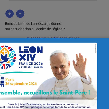
Bientôt la fin de l’année, ai-je donné
ma participation au denier de l’église ?
Je donne pour le denier de l’église
Rappel : si vous êtes imposable votre don est déductible à
75% jusqu’à 562€,
66% au-delà.
Le Diocèse de Quimper et Léon
Contacter le Diocèse
Contacter ma Paroisse