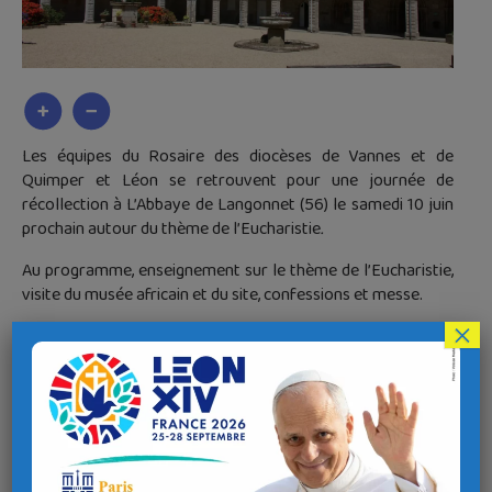
Les équipes du Rosaire des diocèses de Vannes et de
Quimper et Léon se retrouvent pour une journée de
récollection à L’Abbaye de Langonnet (56) le samedi 10 juin
prochain autour du thème de l’Eucharistie
.
Au programme, enseignement sur le thème de l’Eucharistie,
visite du musée africain et du site, confessions et messe.
×
Vous êtes tous les bienvenus !
Contacter Raphaël Toulet (06 78 45 78 36) ou Virginie
Courseaux (06 43 39 74 59) pour le diocèse de Quimper et
Léon, ou Sabine Pierson (06 60 66 89 98) pour le diocèse de
Vannes.