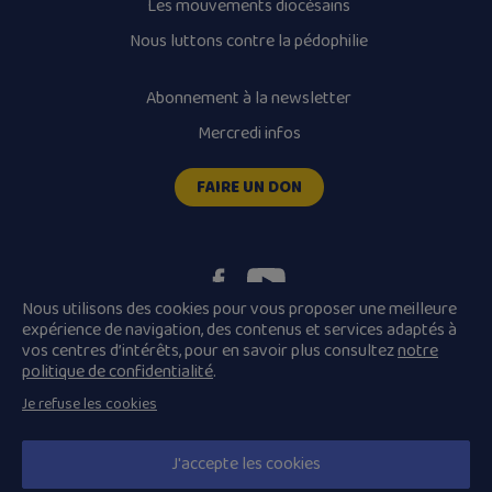
Les mouvements diocésains
Nous luttons contre la pédophilie
Abonnement à la newsletter
Mercredi infos
FAIRE UN DON
Nous utilisons des cookies pour vous proposer une meilleure
expérience de navigation, des contenus et services adaptés à
vos centres d’intérêts, pour en savoir plus consultez
notre
Plan du site
Mentions légales
politique de confidentialité
.
Conditions Générales de Vente
Je refuse les cookies
Politique de confidentialité
© 2026 Diocèse de Quimper et Léon, Tous droits réservés.
J'accepte les cookies