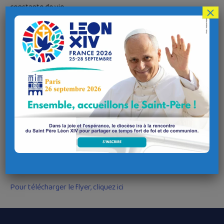
constante de vie.
×
2. Manière de vivre de quelqu’un qui s’impose certaines
privations
Mercredi 31 janvier – 19h45
Les Chariots de feu
de Hugh Hudson
Mercredi 7 février – 15h15
5ème Set
de de Quentin Reynaud
Samedi 10 février – 15h15
Mulan
de Barry Cook et Tony Bancroft
Mercredi 14 février – 20h15
Un condamné à mort s’est échappé
de Robert Bresson
Tarifs : + 14 ans 7,5 € – 14 ans 4,5 €
Pour télécharger le flyer, cliquez ici