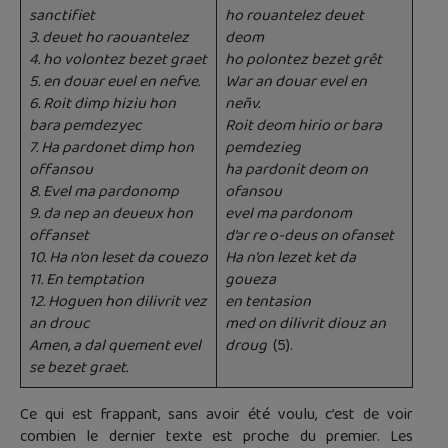
sanctifiet
ho rouantelez deuet
3. deuet ho raouantelez
deom
4. ho volontez bezet graet
ho polontez bezet grêt
5. en douar euel en nefve.
War an douar evel en
6. Roit dimp hiziu hon
neñv.
bara pemdezyec
Roit deom hirio or bara
7. Ha pardonet dimp hon
pemdezieg
offansou
ha pardonit deom on
8. Evel ma pardonomp
ofansou
9. da nep an deueux hon
evel ma pardonom
offanset
d’ar re o-deus on ofanset
10. Ha n’on leset da couezo
Ha n’on lezet ket da
11. En temptation
goueza
12. Hoguen hon dilivrit vez
en tentasion
an drouc
med on dilivrit diouz an
Amen, a dal quement evel
droug
(5).
se bezet graet.
Ce qui est frappant, sans avoir été voulu, c’est de voir
combien le dernier texte est proche du premier. Les