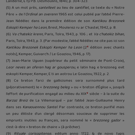
Landerne, E ty P.B. Desmoulins, 1840, p. 304-323.
(5) A un mot près,
santelleet
au lieu de
santifiet
, ce texte du « Notre
Père » de l’
Ordinal an overenn
1965 est celui publié par l’abbé Pierre-
Jean Nédélec dans la première édition de son
Kantikou Brezonek
Eskopti Kemper ha Leon
, Brest, Moulerez ru ar C’hastel, 1942, p. 8.
(6)
Va c’hatekiz krenn
, Paris, Tolra, 1943, p. 106 ; et
Va c’hatekiz bihan
,
Paris, Tolra, 1943, p. 3. (Par modestie, l’abbé Nédélec ne cite pas ici son
e
Kantikou Brezonek Eskopti Kemper ha Leon
[2
édition avec chants
notés], Kemper, Guivarc’h / Le Goaziou, 1946, p. 17).
(7) Jean-Marie Uguen (supérieur du petit séminaire de Pont-Croix),
Leor neves an oferen hag ar gousperou
, e latin hag e brezoneg evit
eskopti Kemper, Kemper, E ti an aotrou Le Goaziou, 1922, p. 2.
(8) Ce breton farci de gallicismes sera surnommé plus tard
(péjorativement) le «
brezoneg beleg
» ou « breton d’Église », jusqu’à
e
l’effort de purification engagé au milieu du XIX
siècle – à la suite du
Barzaz Breiz
de La Villemarqué – par l’abbé Jean-Guillaume Henry
dans ses
Kanaouennou Santel
. Par contraste, ce breton purifié mais
un peu élitiste d’un clergé désormais soucieux de supprimer les
emprunts inutiles au français, sera nommé le «
brezoneg gador
»
c’est-à-dire « breton de chaire » (à prêcher).
(9)
Rituale corisopitense
, editum anno 1722, & de novo typis