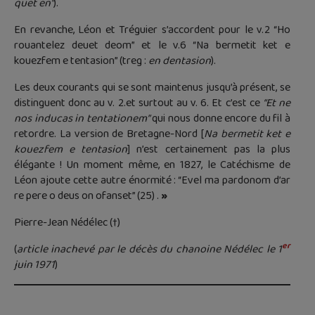
quet en”
).
En revanche, Léon et Tréguier s’accordent pour le v.2 “Ho
rouantelez deuet deom” et le v.6 “Na bermetit ket e
kouezfem e tentasion” (treg :
en dentasion
).
Les deux courants qui se sont maintenus jusqu’à présent, se
distinguent donc au v. 2.et surtout au v. 6. Et c’est ce
“Et ne
nos inducas in tentationem”
qui nous donne encore du fil à
retordre. La version de Bretagne-Nord [
Na bermetit ket e
kouezfem e tentasion
] n’est certainement pas la plus
élégante ! Un moment même, en 1827, le Catéchisme de
Léon ajoute cette autre énormité : “Evel ma pardonom d’ar
re pere o deus on ofanset” (25) .
»
Pierre-Jean Nédélec (†)
er
(
article inachevé par le décès du chanoine Nédélec le 1
juin 1971
)