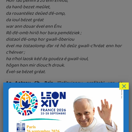
Hon Tâd pehini a zô enn Énvou,
da hanô bezet meûlet,
da rouantélez deûed d’é-omp,
da ioul bézet gréat
war ann douar ével enn Énv.
Rô d’é-omb hiriô hor bara pemdéziek ;
distaol d’é-omp hor gwall-ôberiou
ével ma tistaolomp d’ar ré hô deûz gwall-c’hréat enn hor
c’hénver ;
ha n’hol laosk kéd da gouéza é gwall-ioul,
hôgen hon mir diouc’h drouk.
Ével-se bézet gréat.
An Aotrou Ch. Bris
,
“Reflexionou profitabl var ar
×
finveziou diveza”
(17) :
Hon tad pehini so en eêvou,
hoc’h hano bezet sanctifiet,
Ra vezo ho rouantelez dinesseet.
Ho volontez bezet grêt
var an douar evel en eê.