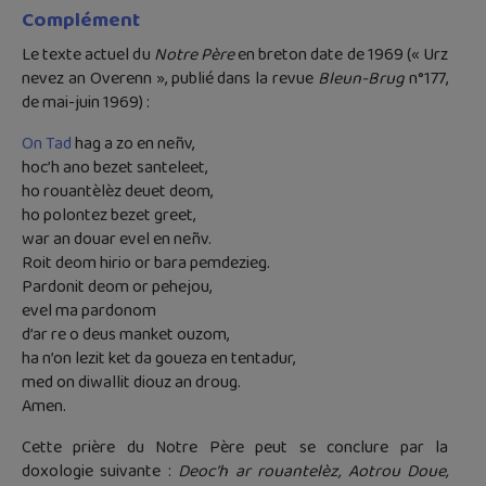
Complément
Le texte actuel du
Notre Père
en breton date de 1969 (« Urz
nevez an Overenn », publié dans la revue
Bleun-Brug
n°177,
de mai-juin 1969) :
On Tad
hag a zo en neñv,
hoc’h ano bezet santeleet,
ho rouantèlèz deuet deom,
ho polontez bezet greet,
war an douar evel en neñv.
Roit deom hirio or bara pemdezieg.
Pardonit deom or pehejou,
evel ma pardonom
d’ar re o deus manket ouzom,
ha n’on lezit ket da goueza en tentadur,
med on diwallit diouz an droug.
Amen.
Cette prière du Notre Père peut se conclure par la
doxologie suivante :
Deoc’h ar rouantelèz, Aotrou Doue,