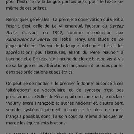
pour l’histoire de la langue, parfois aussi pour le texte lui-
même de ces prières.
Remarques générales : La première observation qui vient à
l’esprit, c’est celle de La Villemarqué, l’auteur du
Barzaz
Breiz
, écrivant en 1842, comme introduction aux
Kanaouennou Santel
de l’abbé Henry, une étude de 24
pages intitulée : “Avenir de la langue bretonne”. Il citait les
appréciations peu flatteuses, allant du Père Maunoir à
Laennec et à Brizeux, sur l’incurie du clergé breton vis-à-vis
de sa langue et les altérations françaises introduites par lui
dans ses prédications et ses écrits.
On peut se demander si le premier à donner autorité à ces
“altérations” de vocabulaire et de syntaxe n’est pas
précisément ce Gilles de Kérampuil qui, d’une part, se déclare
“nourry entre Françzoiz et autres nacions” et, d’autre part,
semble systématiquement introduire le plus de mots
français possible, dont il a soin tout de même d’indiquer en
marge les équivalents bretons.