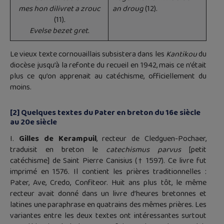
mes hon dilivret a zrouc
an droug
(12).
(11)
.
Evelse bezet gret.
Le vieux texte cornouaillais subsistera dans les
Kantikou
du
diocèse jusqu’à la refonte du recueil en 1942, mais ce n’était
plus ce qu’on apprenait au catéchisme, officiellement du
moins.
[2] Quelques textes du Pater en breton du 16e siècle
au 20e siècle
I.
Gilles de Kerampuil
, recteur de Cledguen-Pochaer,
traduisit en breton le
catechismus parvus
[petit
catéchisme] de Saint Pierre Canisius († 1597). Ce livre fut
imprimé en 1576. Il contient les prières traditionnelles :
Pater, Ave, Credo, Confiteor. Huit ans plus tôt, le même
recteur avait donné dans un livre d’heures bretonnes et
latines une paraphrase en quatrains des mêmes prières. Les
variantes entre les deux textes ont intéressantes surtout