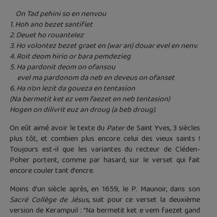
On Tad pehini so en nenvou
1. Hoh ano bezet santifiet
2. Deuet ho rouantelez
3. Ho volontez bezet graet en (war an) douar evel en nenv.
4. Roit deom hirio or bara pemdezieg
5. Ha pardonit deom on ofansou
evel ma pardonom da neb en deveus on ofanset
6. Ha n’on lezit da goueza en tentasion
(Na bermetit ket ez vem faezet en neb tentasion)
Hogen on dilivrit euz an droug (a beb droug).
On eût aimé avoir le texte du
Pater
de Saint Yves, 3 siècles
plus tôt, et combien plus encore celui des vieux saints !
Toujours est-il que les variantes du recteur de Cléden-
Poher portent, comme par hasard, sur le verset qui fait
encore couler tant d’encre.
Moins d’un siècle après, en 1659, le P. Maunoir, dans son
Sacré Collège de Jésus
, suit pour ce verset la deuxième
version de Kerampuil : “Na bermetit ket e vem faezet gand