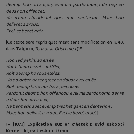
deomp hon offançou, evel ma pardonnomp da nep en
deus hon offancet.
Ha n’hon abandonet quet d’an dentacion. Maes hon
delivret a zrouc.
Evel-se bezet grêt.
[Ce texte sera repris quasiment sans modification en 1840,
dans
Talgorn
,
Tenzor ar Gristenien
(15) :
Hon Tad pehini so en êe,
Hoc’h hano bezet santifiet,
Roït deomp ho rouantelez,
Ho polontez bezet graet en douar evel en êe.
Roït deomp hirio hor bara pemdiziec
Pardonit deomp hon offançou evel ma pardonomp d’ar re
o deus hon offancet,
Na bermetit quet evemp trec’het gant an dentation ;
Maes hon delivrit a zrouc. Evelse bezet graet
.]
IV. [1873]
Explication euz ar c’hatekiz evid eskopti
Kerne
– Id.,
evit eskopti Leon