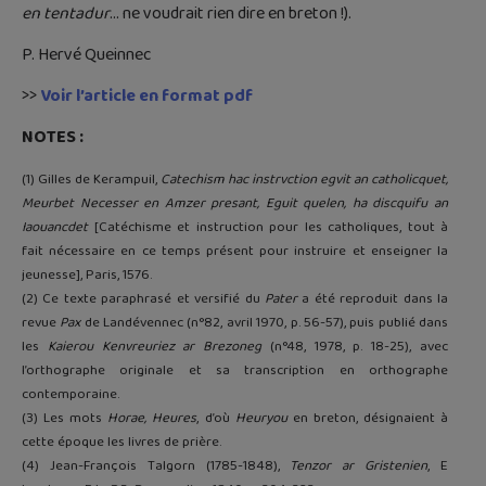
en tentadur
… ne voudrait rien dire en breton !).
P. Hervé Queinnec
>>
Voir l’article en format pdf
NOTES :
(1) Gilles de Kerampuil,
Catechism hac instrvction egvit an catholicquet,
Meurbet Necesser en Amzer presant, Eguit quelen, ha discquifu an
Iaouancdet
[Catéchisme et instruction pour les catholiques, tout à
fait nécessaire en ce temps présent pour instruire et enseigner la
jeunesse], Paris, 1576.
(2) Ce texte paraphrasé et versifié du
Pater
a été reproduit dans la
revue
Pax
de Landévennec (n°82, avril 1970, p. 56-57), puis publié dans
les
Kaierou Kenvreuriez ar Brezoneg
(n°48, 1978, p. 18-25), avec
l’orthographe originale et sa transcription en orthographe
contemporaine.
(3) Les mots
Horae, Heures
, d’où
Heuryou
en breton, désignaient à
cette époque les livres de prière.
(4) Jean-François Talgorn (1785-1848),
Tenzor ar Gristenien
, E