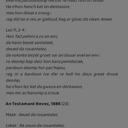
evel ma pardounomp ive d’ar re n’euz hon offanset
Ha n’hon hench ket en dentasion,
mes hon diwal a zroug ;
rag did eo a ren, ar galloud, hag ar gloar, da viken. Amen.
Luc 11, 2-4 :
Hon Tad pehini a zo en env,
da hano bezet santelaet,
deued da rouantelez,
da volonte bezet groet var an douar evel en env ;
ro deomp bep deiz hon bara pemdeziek,
pardoun deomp hor pec’hejou,
rag ni a bardoun ive d’ar re holl ho deus groet drouk
deomp,
ha n’hon lez ket da gweza en dentasion,
mes mir ac’hanomp a zrouk.
An Testamant Nevez, 1886
(23) :
Maze :
deuet da rouantelez
Lukas :
Ra zeuio da rouantelez,