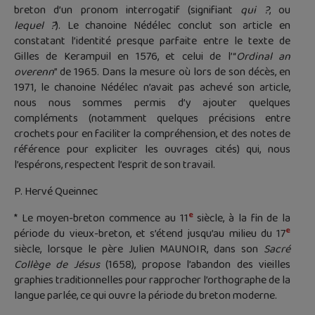
breton d’un pronom interrogatif (signifiant
qui ?
, ou
lequel ?
). Le chanoine Nédélec conclut son article en
constatant l’identité presque parfaite entre le texte de
Gilles de Kerampuil en 1576, et celui de l’“
Ordinal an
overenn
” de 1965. Dans la mesure où lors de son décès, en
1971, le chanoine Nédélec n’avait pas achevé son article,
nous nous sommes permis d’y ajouter quelques
compléments (notamment quelques précisions entre
crochets pour en faciliter la compréhension, et des notes de
référence pour expliciter les ouvrages cités) qui, nous
l’espérons, respectent l’esprit de son travail.
P. Hervé Queinnec
e
* Le moyen-breton commence au 11
siècle, à la fin de la
e
période du vieux-breton, et s’étend jusqu’au milieu du 17
siècle, lorsque le père Julien MAUNOIR, dans son
Sacré
Collège de Jésus
(1658), propose l’abandon des vieilles
graphies traditionnelles pour rapprocher l’orthographe de la
langue parlée, ce qui ouvre la période du breton moderne.