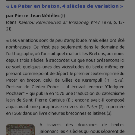
« Le Pater en breton, 4 siècles de variation »
par Pierre-Jean Nédélec
(†)
(dans
Kaierou Kenvreuriez ar Brezoneg
, n°47, 1978, p. 13-
21).
«
Les variations sont de peu d’amplitude, mais elles ont été
nombreuses. Ce n’est pas seulement dans le domaine de
l’orthographe, où l’on sait quel mal ont les Bretons, au moins
depuis trois siècles, à s’accorder. Ce que nous présentons ici
ce sont quelques-unes des vicissitudes du texte même, en
prenant comme point de départ le premier texte imprimé du
Pater en breton, celui de Gilles de Kerampuil († 1578).
Recteur de Cléden-Poher – il écrivait encore “Cledguen
Pochaer” – qui publia en 1576 une traduction du catéchisme
latin de Saint Pierre Canisius (1) ; encore avait-il composé
auparavant une paraphrase en vers du
Pater
(2), imprimée
en 1568 dans un livre d’heures bretonnes et latines (3).
A travers des douzaines de textes
jalonnant les 4 siècles qui nous séparent de