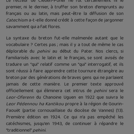
Le recteur de Cléden-Poher ne fut certainement ni le
premier, ni le dernier, à truffer son breton d’emprunts au
français ou au latin, mais peut-être la diffusion de son
Catechism
a-t-elle donné crédit à cette façon de jargonner
savamment qui a fait flores.
La syntaxe du breton fut-elle malmenée autant que le
vocabulaire ? Certes pas ; mais il y a tout de même le cas
déplorable du
pehini
au début du Pater. Nos clercs, si
familiarisés avec le latin et le français, se sont avisés de
traduire un “qui” relatif comme un “qui” interrogatif, et ils
sont réussi à faire apprendre cette tournure étrangère au
breton par des générations de braves gens qui ne parlaient
jamais de cette manière. Le premier texte approuvé
officiellement qui éliminera cet intrus de
pehini
sera le
Leor-Oferenn
du Chanoine Uguen en 1922 que suivra le
Leor Pédennou ha Kantikou
propre à la région de Gourin-
Faouët (partie cornouaillaise du diocèse de Vannes) (13).
Première édition en 1924. Ce qui n’a pas empêché les
catéchismes, jusqu’en 1943, de continuer à répandre le
“traditionnel”
pehini
.