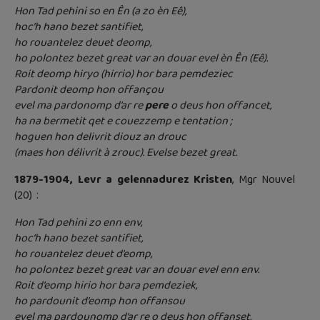
Hon Tad pehini so en Ên (a zo èn Eê),
hoc’h hano bezet santifiet,
ho rouantelez deuet deomp,
ho polontez bezet great var an douar evel èn Ên (Eê).
Roit deomp hiryo (hirrio) hor bara pemdeziec
Pardonit deomp hon offançou
evel ma pardonomp d’ar re
pere
o deus hon offancet,
ha na bermetit qet e couezzemp e tentation ;
hoguen hon delivrit diouz an drouc
(maes hon délivrit à zrouc). Evelse bezet great.
1879-1904, Levr a gelennadurez Kristen
, Mgr Nouvel
(20) :
Hon Tad pehini zo enn env,
hoc’h hano bezet santifiet,
ho rouantelez deuet d’eomp,
ho polontez bezet great var an douar evel enn env.
Roit d’eomp hirio hor bara pemdeziek,
ho pardounit d’eomp hon offansou
evel ma pardounomp d’ar re o deus hon offanset,