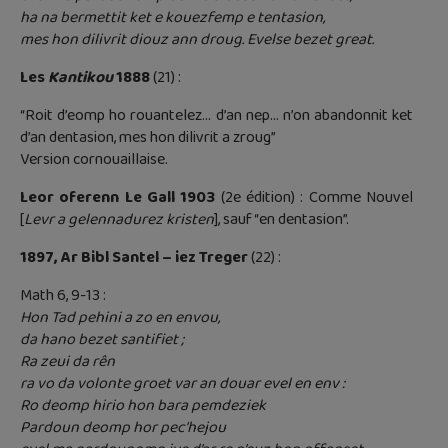
ha na bermettit ket e kouezfemp e tentasion,
mes hon dilivrit diouz ann droug. Evelse bezet great.
Les
Kantikou
1888
(21) :
“Roit d’eomp ho rouantelez… d’an nep… n’on abandonnit ket
d’an dentasion, mes hon dilivrit a zroug”
Version cornouaillaise.
Leor oferenn Le Gall 1903
(2e édition) : Comme Nouvel
[
Levr a gelennadurez kristen
], sauf “en dentasion”.
1897, Ar Bibl Santel – iez Treger
(22) :
Math 6, 9-13 :
Hon Tad pehini a zo en envou,
da hano bezet santifiet ;
Ra zeui da rên
ra vo da volonte groet var an douar evel en env :
Ro deomp hirio hon bara pemdeziek
Pardoun deomp hor pec’hejou