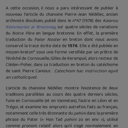
A cette occasion, il nous a paru intéressant de publier à
nouveau l’article du chanoine Pierre-Jean Nédélec, ancien
archiviste diocésain, publié dans le n°47 (1978) des
Kaierou
Kenvreuriez ar Brezoneg
, sur quatre siècles de variations
du
Notre Père
en langue bretonne. En effet, la première
traduction du
Pater Noster
en breton dont nous avons
conservé la trace écrite date de
1576
. Elle a été publiée en
moyen-breton* sous une forme versifiée par un prêtre de
l’évêché de Cornouaille, Gilles de Kerampuil, alors recteur de
Cléden-Poher, dans sa traduction en breton du catéchisme
de saint Pierre Canisius :
Catechism hac instrvction egvit
an catholicquet
.
L’article du chanoine Nédélec montre l’existence de deux
traditions parallèles au cours des quatre derniers siècles,
l’une en Cornouaille (et en Vannetais), l’autre en Léon et en
Trégor, et examine les emprunts autrefois faits au français,
notamment celle très étonnante du
pehini
dans la première
phrase du Pater (« Hon Tad
pehini
zo en env »), utilisé
comme pronom relatif alors qu’il s’agit normalement en