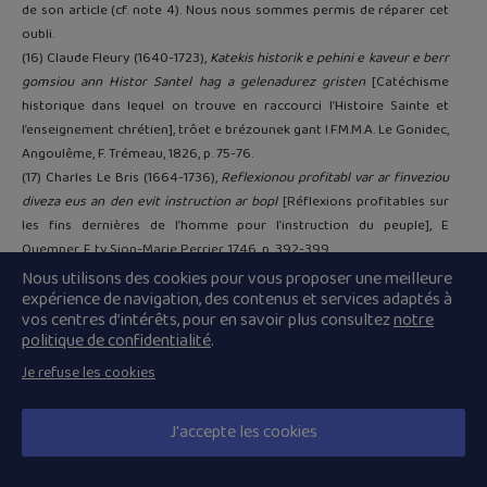
de son article (cf. note 4). Nous nous sommes permis de réparer cet
oubli.
(16) Claude Fleury (1640-1723),
Katekis historik e pehini e kaveur e berr
gomsiou ann Histor Santel hag a gelenadurez gristen
[Catéchisme
historique dans lequel on trouve en raccourci l’Histoire Sainte et
l’enseignement chrétien], trôet e brézounek gant I.F.M.M.A. Le Gonidec,
Angoulême, F. Trémeau, 1826, p. 75-76.
(17) Charles Le Bris (1664-1736),
Reflexionou profitabl var ar finveziou
diveza eus an den evit instruction ar bopl
[Réflexions profitables sur
les fins dernières de l’homme pour l’instruction du peuple], E
Quemper, E ty Sion-Marie Perrier, 1746, p. 392-399.
(18) Jean-Guillaume Henry (1803-1880),
Kanaouennou santel dilennet
Nous utilisons des cookies pour vous proposer une meilleure
expérience de navigation, des contenus et services adaptés à
ha reizet evit eskopti Kemper
[Chansons saintes choisies et corrigées
vos centres d’intérêts, pour en savoir plus consultez
notre
pour le diocèse de Quimper], Sant-Briek, E ti L. Prud’homme, 1842,
politique de confidentialité
.
p. 12 ;
Kantikou eskopti Kemper ha Leon
, Kemperle, Moulet e ty Th.
Clairet, 1865, p. 10-11.
Je refuse les cookies
(19) Jacques Calvez (1800-1859),
An ene fervant
, E Brest, E ty J.-B.
Lefournier, 1838, p. 22.
Ar mystériou
, Brest, J.-B. Lefournier, 1843,
J'accepte les cookies
p. 389-393.
(20)
Levr a gelennadurez kristen evit eskopti Kemper ha Leon
[Livre