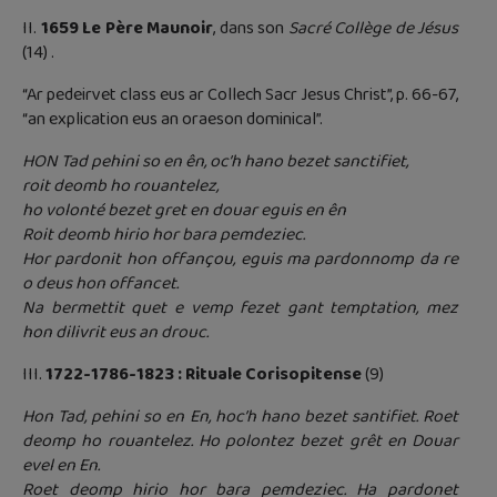
II.
1659 Le Père Maunoir
, dans son
Sacré Collège de Jésus
(14) .
“Ar pedeirvet class eus ar Collech Sacr Jesus Christ”, p. 66-67,
“an explication eus an oraeson dominical”.
HON Tad pehini so en ên, oc’h hano bezet sanctifiet,
roit deomb ho rouantelez,
ho volonté bezet gret en douar eguis en ên
Roit deomb hirio hor bara pemdeziec.
Hor pardonit hon offançou, eguis ma pardonnomp da re
o deus hon offancet.
Na bermettit quet e vemp fezet gant temptation, mez
hon dilivrit eus an drouc.
III.
1722-1786-1823 : Rituale Corisopitense
(9)
Hon Tad, pehini so en En, hoc’h hano bezet santifiet. Roet
deomp ho rouantelez. Ho polontez bezet grêt en Douar
evel en En.
Roet deomp hirio hor bara pemdeziec. Ha pardonet