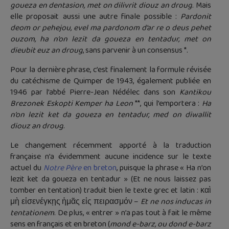
goueza en dentasion, met on dilivrit diouz an droug
. Mais
elle proposait aussi une autre finale possible :
Pardonit
deom or pehejou, evel ma pardonom d’ar re o deus pehet
ouzom, ha n’on lezit da goueza en tentadur, met on
dieubit euz an droug
, sans parvenir à un consensus *.
Pour la dernière phrase, c’est finalement la formule révisée
du catéchisme de Quimper de 1943, également publiée en
1946 par l’abbé Pierre-Jean Nédélec dans son
Kantikou
Brezonek Eskopti Kemper ha Leon
**, qui l’emportera :
Ha
n’on lezit ket da goueza en tentadur, med on diwallit
diouz an droug
.
Le changement récemment apporté à la traduction
française n’a évidemment aucune incidence sur le texte
actuel du
Notre Père
en breton
, puisque la phrase « Ha n’on
lezit ket da goueza en tentadur » (Et ne nous laissez pas
tomber en tentation) traduit bien le texte grec et latin : καὶ
μὴ εἰσενέγκῃς ἡμᾶς εἰς πειρασμόν –
Et ne nos inducas in
tentationem
. De plus, « entrer » n’a pas tout à fait le même
sens en français et en breton (
mond e-barz, ou dond e-barz