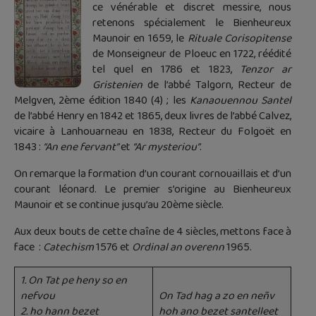
ce vénérable et discret messire, nous
retenons spécialement le Bienheureux
Maunoir en 1659, le
Rituale Corisopitense
de Monseigneur de Ploeuc en 1722, réédité
tel quel en 1786 et 1823,
Tenzor ar
Gristenien
de l’abbé Talgorn, Recteur de
Melgven, 2ème édition 1840 (4) ; les
Kanaouennou Santel
de l’abbé Henry en 1842 et 1865, deux livres de l’abbé Calvez,
vicaire à Lanhouarneau en 1838, Recteur du Folgoët en
1843 :
“An ene fervant”
et
“Ar mysteriou”
.
On remarque la formation d’un courant cornouaillais et d’un
courant léonard. Le premier s’origine au Bienheureux
Maunoir et se continue jusqu’au 20ème siècle.
Aux deux bouts de cette chaîne de 4 siècles, mettons face à
face :
Catechism
1576 et
Ordinal an overenn
1965.
1. On Tat pe heny so en
nefvou
On Tad hag a zo en neñv
2. ho hann bezet
hoh ano bezet santelleet