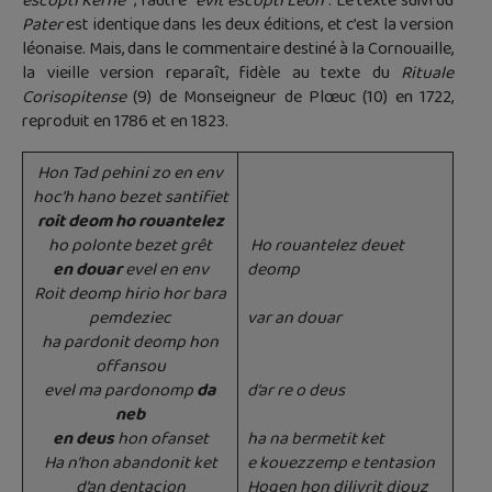
escopti Kerne”
; l’autre
“evit escopti Leon”
. Le texte suivi du
Pater
est identique dans les deux éditions, et c’est la version
léonaise. Mais, dans le commentaire destiné à la Cornouaille,
la vieille version reparaît, fidèle au texte du
Rituale
Corisopitense
(9) de Monseigneur de Plœuc (10) en 1722,
reproduit en 1786 et en 1823.
Hon Tad pehini zo en env
hoc’h hano bezet santifiet
roit deom ho rouantelez
ho polonte bezet grêt
Ho rouantelez deuet
en douar
evel en env
deomp
Roit deomp hirio hor bara
pemdeziec
var an douar
ha pardonit deomp hon
offansou
evel ma pardonomp
da
d’ar re o deus
neb
en deus
hon ofanset
ha na bermetit ket
Ha n’hon abandonit ket
e kouezzemp e tentasion
d’an dentacion
Hogen hon dilivrit diouz