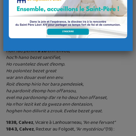
Roït deomp hiryo hor bara pemdezyec
Pardounit deomp hon offançou
evel ma pardounomp d’ar re pere o deus hon offanset,
ha na bermetit quet e couezzemp e temptation
Maes hon dilivrit dious pep drouc. Amen.
Henry, 1842 et 1865
(18) :
Hon Tad pehini
a zo
enn envou,
hoc’h hano bezet santifiet,
Ho rouantelez deuet d’eomp.
Ho polontez bezet great
war ann douar evel enn env.
Roit d’eomp hirio hor bara pemdesiek,
ha pardonit d’eomp hon offansou,
evel ma pardonomp d’ar re ho deuz hon offanset,
Ha n’hor lezit ket da gweza enn dentasion,
hoghen hon dilivrit a zrouk. Evelse bezet great.
1838, Calvez
, Vicaire à Lanhouarneau,
“An ene fervant”
1843, Calvez
, Recteur au Folgoët,
“Ar mystériou”
(19) :