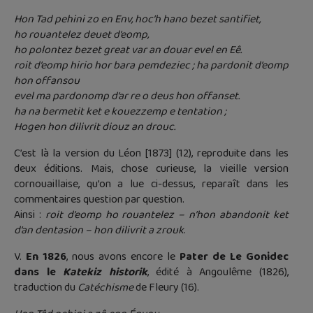
Hon Tad pehini zo en Env, hoc’h hano bezet santifiet,
ho rouantelez deuet d’eomp,
ho polontez bezet great var an douar evel en Eê.
roit d’eomp hirio hor bara pemdeziec ; ha pardonit d’eomp
hon offansou
evel ma pardonomp d’ar re o deus hon offanset.
ha na bermetit ket e kouezzemp e tentation ;
Hogen hon dilivrit diouz an drouc.
C’est là la version du Léon [1873] (12), reproduite dans les
deux éditions. Mais, chose curieuse, la vieille version
cornouaillaise, qu’on a lue ci-dessus, reparaît dans les
commentaires question par question.
Ainsi :
roit d’eomp ho rouantelez – n’hon abandonit ket
d’an dentasion – hon dilivrit a zrouk
.
V.
En 1826
, nous avons encore le
Pater de Le Gonidec
dans le
Katekiz historik
, édité à Angoulême (1826),
traduction du
Catéchisme
de Fleury (16).