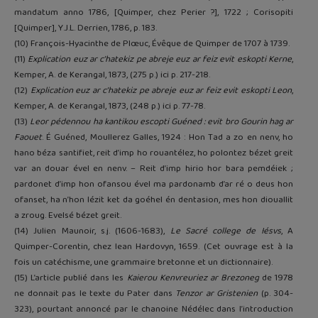
mandatum anno 1786, [Quimper, chez Perier ?], 1722 ; Corisopiti
[Quimper], Y.J.L. Derrien, 1786, p. 183.
(10) François-Hyacinthe de Plœuc, Évêque de Quimper de 1707 à 1739.
(11)
Explication euz ar c’hatekiz pe abreje euz ar feiz evit eskopti Kerne
,
Kemper, A. de Kerangal, 1873, (275 p.) ici p. 217-218.
(12)
Explication euz ar c’hatekiz pe abreje euz ar feiz evit eskopti Leon
,
Kemper, A. de Kerangal, 1873, (248 p.) ici p. 77-78.
(13)
Leor pédennou ha kantikou escopti Guéned : evit bro Gourin hag ar
Faouet
. É Guéned, Moullerez Galles, 1924 : Hon Tad a zo en nenv, ho
hano béza santifiet, reit d’imp ho rouantélez, ho polontez bézet greit
var an douar ével en nenv. – Reit d’imp hirio hor bara pemdéiek ;
pardonet d’imp hon ofansou ével ma pardonamb d’ar ré o deus hon
ofanset, ha n’hon lézit ket da goéhel én dentasion, mes hon diouallit
a zroug. Evelsé bézet greit.
(14) Julien Maunoir, s.j. (1606-1683),
Le Sacré college de Iésvs
, A
Quimper-Corentin, chez Iean Hardovyn, 1659. (Cet ouvrage est à la
fois un catéchisme, une grammaire bretonne et un dictionnaire).
(15) L’article publié dans les
Kaierou Kenvreuriez ar Brezoneg
de 1978
ne donnait pas le texte du Pater dans
Tenzor ar Gristenien
(p. 304-
323), pourtant annoncé par le chanoine Nédélec dans l’introduction