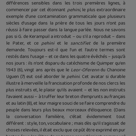
différences sensibles dans les trois premières lignes, à
commencer par cet étonnant
pehini
, le plus extraordinaire
exemple d’une contamination grammaticale que plusieurs
siècles d’usage dans la prière de tous les jours n’ont pas
réussi à faire passer dans la langue parlée. Nous ne savons
pas si G. de Kerampuil a introduit – ou s’il a reproduit – dans
le Pater, et ce
pehini
et le
sanctifiet
de la première
demande. Toujours est-il que l’un et l’autre termes sont
restés dans l’usage – et ce dans les quatre évêchés – jusqu’à
nos jours : ils n’ont disparu du catéchisme de Quimper qu’en
1943 (6), vingt ans après que le
Leor-Oferenn
du Chanoine
Uguen (7) eut osé aborder le
pehini
. Cet avatar si durable
illustre à merveille la francisation profonde de nos clercs les
plus instruits et, le plaisir qu’ils avaient – et les non instruits
l’avaient aussi – à truffer leur breton d’emprunts au français
et au latin (8), et leur maigre souci de se faire comprendre du
peuple dans leurs plus beaux morceaux d’éloquence. (Dans
la conversation familière, c’était évidemment tout
différent : style, ton, vocabulaire ; mais dès qu’il s’agissait de
choses relevées, il était exclu que ce pût être exprimé en pur