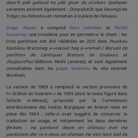
deoc’h péb galloud ha péb gloar da virviken
. Quelques
variantes existent également :
Dimp
plutôt que
Deom(p)
en
Trégor, ou
Pehedou
en Vannetais à la place de
Pehejou
.
Roger Abjean
a composé
deux mélodies
et
Michel
Scouarnec
une troisième pour en permettre le chant ; les
trois partitions ont été rééditées en 2011 dans
Musikou
Kantikou Brezoneg a-viskoaz hag a-vremañ / Recueil de
partition de Cantiques Bretons de toujours et
d’aujourd’hui
(éditions Minihi Levenez), et sont également
consultables dans les
pages
Kantikou
du site internet
diocésain.
La version de 1969 a remplacé la version provisoire de
l’« Ordinal an Overenn » de 1965 (dont le texte figure dans
l’article ci-dessus), proposée par la Commission
interdiocésaine des textes liturgiques en breton mise en
place dès 1964 ; celle-ci avait suggéré de conserver la
traduction en usage, et notamment les deux dernières
phrases :
Ha pardonit deom on ofansou evel ma
pardonom d’ar re o-deus on ofanset. Ha n’on lezit kéd da