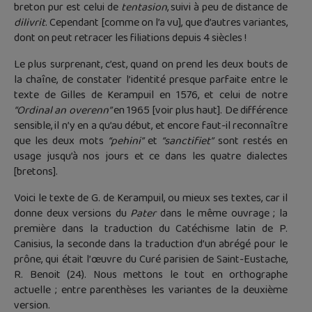
breton pur est celui de
tentasion
, suivi à peu de distance de
dilivrit
. Cependant [comme on l’a vu], que d’autres variantes,
dont on peut retracer les filiations depuis 4 siècles !
Le plus surprenant, c’est, quand on prend les deux bouts de
la chaîne, de constater l’identité presque parfaite entre le
texte de Gilles de Kerampuil en 1576, et celui de notre
“Ordinal an overenn”
en 1965 [voir plus haut]. De différence
sensible, il n’y en a qu’au début, et encore faut-il reconnaître
que les deux mots
“pehini”
et
“sanctifiet”
sont restés en
usage jusqu’à nos jours et ce dans les quatre dialectes
[bretons].
Voici le texte de G. de Kerampuil, ou mieux ses textes, car il
donne deux versions du
Pater
dans le même ouvrage ; la
première dans la traduction du Catéchisme latin de P.
Canisius, la seconde dans la traduction d’un abrégé pour le
prône, qui était l’œuvre du Curé parisien de Saint-Eustache,
R. Benoit (24). Nous mettons le tout en orthographe
actuelle ; entre parenthèses les variantes de la deuxième
version.