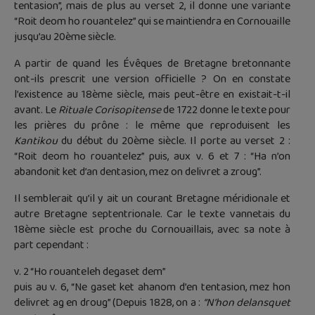
tentasion”, mais de plus au verset 2, il donne une variante
“Roit deom ho rouantelez” qui se maintiendra en Cornouaille
jusqu’au 20ème siècle.
A partir de quand les Évêques de Bretagne bretonnante
ont-ils prescrit une version officielle ? On en constate
l’existence au 18ème siècle, mais peut-être en existait-t-il
avant. Le
Rituale Corisopitense
de 1722 donne le texte pour
les prières du prône : le même que reproduisent les
Kantikou
du début du 20ème siècle. Il porte au verset 2 :
“Roit deom ho rouantelez” puis, aux v. 6 et 7 : “Ha n’on
abandonit ket d’an dentasion, mez on delivret a zroug”.
Il semblerait qu’il y ait un courant Bretagne méridionale et
autre Bretagne septentrionale. Car le texte vannetais du
18ème siècle est proche du Cornouaillais, avec sa note à
part cependant :
v. 2 “Ho rouanteleh degaset dem”
puis au v. 6, “Ne gaset ket ahanom d’en tentasion, mez hon
delivret ag en droug” (Depuis 1828, on a :
“N’hon delansquet