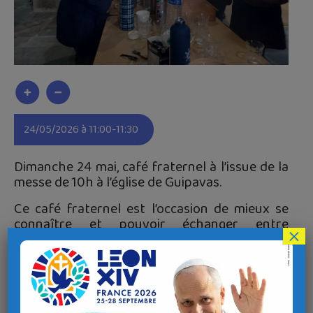
24/05/2026 à 11:00-11:30
Dimanche 24 mai, café fraternel à l’issue de la
messe de 10h à l’église de Guipavas.
Ce café fraternel est l’occasion de mieux se
connaître et pouvoir échanger entre
×
paroissiens, jeunes et moins jeunes,
nouvellement arrivés sur la paroisse ou
Guipavasiens de toujours.