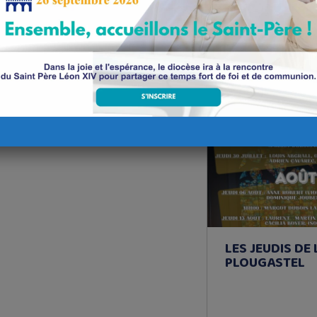
Bientôt dans
ses.info
06
Août
LES JEUDIS DE
PLOUGASTEL