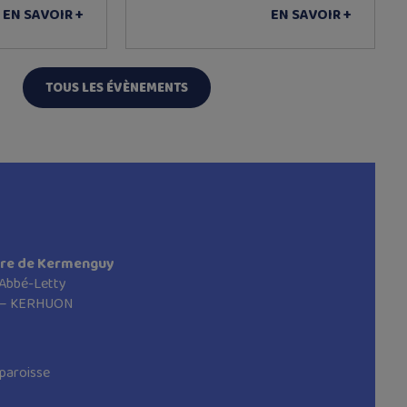
EN SAVOIR +
EN SAVOIR +
TOUS LES ÉVÈNEMENTS
ire de Kermenguy
 Abbé-Letty
 – KERHUON
paroisse