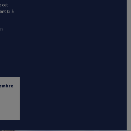
e cet
ant (3 à
es
tembre