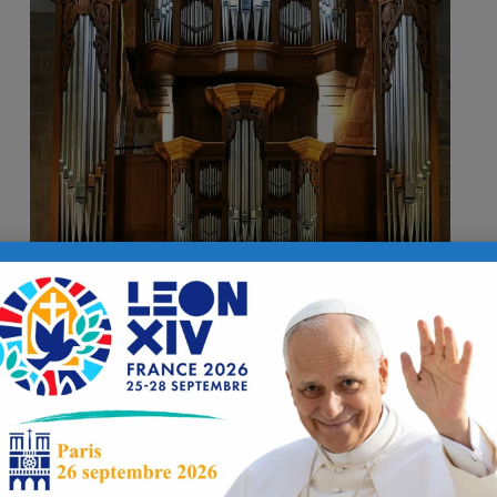
rès-midi de St Tudy.
ation