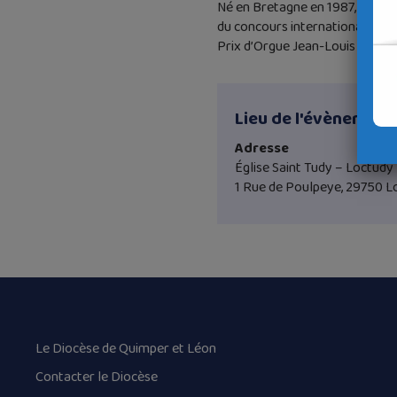
Né en Bretagne en 1987, Virgil
du concours international d’org
Prix d’Orgue Jean-Louis Florent
Lieu de l'évènement
Adresse
Église Saint Tudy – Loctudy
1 Rue de Poulpeye, 29750 L
Le Diocèse de Quimper et Léon
Contacter le Diocèse