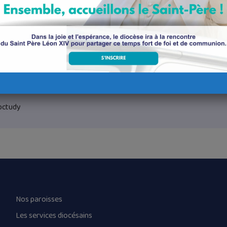
e Monin a effectué ses études au conservatoire de Nantes dans la clas
ue de Toulouse, il a remporté le premier prix des concours de Biarri
z, décerné par l’Académie des Beaux-Arts, Institut de France.
octudy
Nos paroisses
Les services diocésains