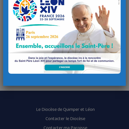
Catéchèse pour les Adultes
Jeu de l’oie géant
Goûter
Renseignements : contact@paroissesainteanne.fr
Lieu de l'évènement
Adresse
Chapelle Saint-Sébastien de Saint-Ségal
29590 Saint-Ségal
Le Diocèse de Quimper et Léon
Contacter le Diocèse
Contacter ma Paroisse