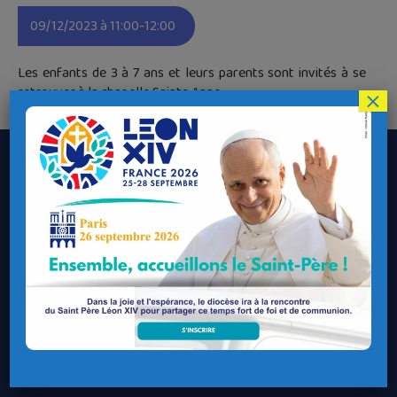
09/12/2023 à 11:00-12:00
Les enfants de 3 à 7 ans et leurs parents sont invités à se
retrouver à la chapelle Sainte Anne
×
Le Diocèse de Quimper et Léon
Contacter le Diocèse
Contacter ma Paroisse
Contacter un service
Contacter une permanence
Recrutement
Horaires des messes