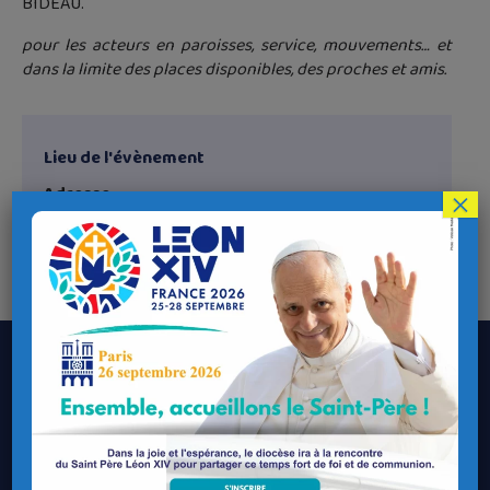
BIDEAU.
pour les acteurs en paroisses, service, mouvements… et
dans la limite des places disponibles, des proches et amis.
Lieu de l'évènement
Adresse
×
Espace Letty
20 rue Abbé Letty - 29480 Le Relecq-Kerhuon
Le Diocèse de Quimper et Léon
Contacter le Diocèse
Contacter ma Paroisse