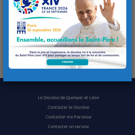
Lieu de l'évènement
Adresse
Chapelle Notre-Dame de Penhors
6 Chemin des Mendiants, 29710 Pouldreuzic
Coordonnées GPS
Latitude : 47.940693
Longitude : -4.401423
Le Diocèse de Quimper et Léon
Contacter le Diocèse
Contacter ma Paroisse
Contacter un service