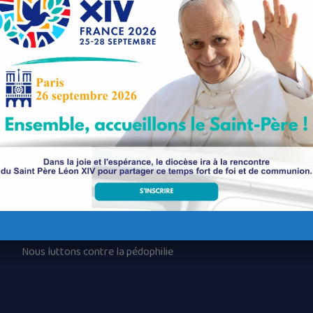
Nos paroisses
Les services diocésains
Les mouvements diocésains
Nous luttons contre la pédophilie