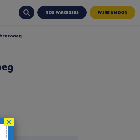
NOS PAROISSES
FAIRE UN DON
 brezoneg
neg
×