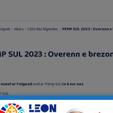
lgoët – Abers – Côte des légendes
-
PEMP SUL 2023 : Overenn e
P SUL 2023 : Overenn e brezo
-roueel ar Folgoad
evid ar Pemp Sul, d
a 6 eur noz
.
P SUL
nq samedis du mois de mai (
6,
13, 17, 20 et 27) à
18h00.