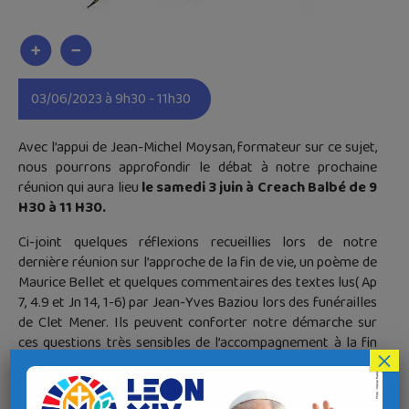
03/06/2023 à 9h30 - 11h30
Avec l’appui de Jean-Michel Moysan, formateur sur ce sujet,
nous pourrons approfondir le débat à notre prochaine
réunion qui aura lieu
le samedi 3 juin à Creach Balbé de 9
H30 à 11 H30.
Ci-joint quelques réflexions recueillies lors de notre
dernière réunion sur l’approche de la fin de vie, un poème de
Maurice Bellet et quelques commentaires des textes lus( Ap
7, 4.9 et Jn 14, 1-6) par Jean-Yves Baziou lors des funérailles
de Clet Mener. Ils peuvent conforter notre démarche sur
ces questions très sensibles de l’accompagnement à la fin
×
de vie et éclairer notre Foi.
Télécharger
echanges-fin-de-vie