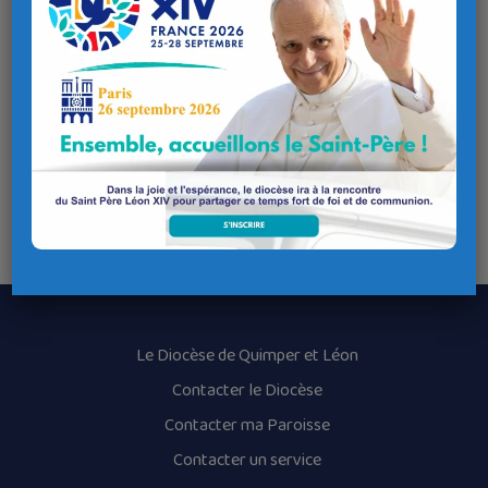
Télécharger
Il-y-a-toujours-un-chemin
Télécharger
Obseques-Clet-Mener-2-2-1
Lieu de l'évènement
Adresse
Centre Spirituel Créac’h-Balbé
Route de Créac'h-Balbé 29800 SAINT-URBAIN
Le Diocèse de Quimper et Léon
Contacter le Diocèse
Contacter ma Paroisse
Contacter un service