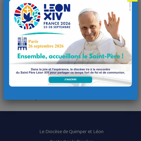
fraternité
Dimanche 19 octobre, accueil à 9h30, salle Jean Monnet à
Guipavas
Enseignement du père André Launay, prêtre montfortain,
délégué du centre de Brest et aumônier des malades, sur le
thème du prochain pèlerinage à Lourdes : « L’Annonciation –
Je te salue Marie, comblée de grâce, le Seigneur est avec
toi »
Messe – Repas – Participation : 17 € – Réponse souhaitée
avant le 13 octobre
Inscriptions et renseignements : Christine Lamer 06 45 95
21 13 – Eric Ray 07 52 04 66 22
Le Diocèse de Quimper et Léon