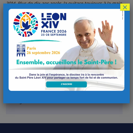
2014. Plus de dix ans après, la guitare toujours à la main,
×
elle revient sur ses années intenses à évangéliser en
musique les enfants mais pas que, puisque même les
adultes viennent la voir en concert !
Lieu de l'évènement
Adresse
Eglise Saint-Idunet de Châteaulin
Rue de l'église
29150 Châteaulin
Coordonnées GPS
Latitude : 48.1950803452266
Longitude : -4.09329218524895