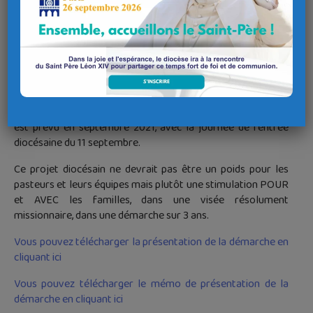
Début 2020, une équipe d’accompagnement du projet est
constituée. Elle a pour première tâche de poser le projet,
d’en comprendre et d’en expliciter le sens, afin, dans un
deuxième temps, d’imaginer et de mettre en place une
pédagogie et des outils simples, en lien avec les équipes
pastorales, les mouvements et les services du diocèse. Au
printemps 2021, l’équipe entre dans une phase plus active.
Après le report d’un an du lancement du projet, le lancement
est prévu en septembre 2021, avec la journée de rentrée
diocésaine du 11 septembre.
Ce projet diocésain ne devrait pas être un poids pour les
pasteurs et leurs équipes mais plutôt une stimulation POUR
et AVEC les familles, dans une visée résolument
missionnaire, dans une démarche sur 3 ans.
Vous pouvez télécharger la présentation de la démarche en
cliquant ici
Vous pouvez télécharger le mémo de présentation de la
démarche en cliquant ici