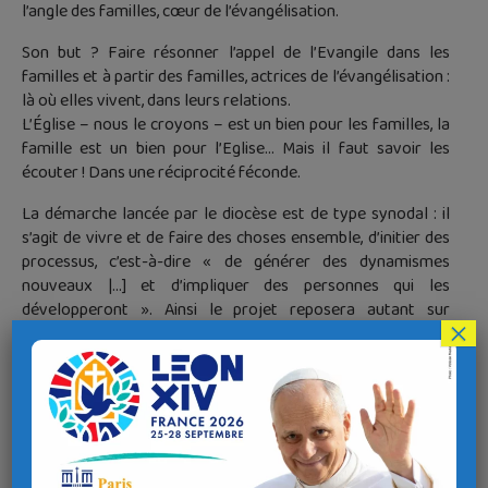
l’angle des familles, cœur de l’évangélisation.
Son but ? Faire résonner l’appel de l’Evangile dans les
familles et à partir des familles, actrices de l’évangélisation :
là où elles vivent, dans leurs relations.
L’Église – nous le croyons – est un bien pour les familles, la
famille est un bien pour l’Eglise… Mais il faut savoir les
écouter ! Dans une réciprocité féconde.
La démarche lancée par le diocèse est de type synodal : il
s’agit de vivre et de faire des choses ensemble, d’initier des
processus, c’est-à-dire « de générer des dynamismes
nouveaux |…] et d’impliquer des personnes qui les
développeront ». Ainsi le projet reposera autant sur
×
l’énergie des responsables avec leurs équipes sur le terrain
que sur l’impulsion donnée par le diocèse dans la définition
et le pilotage du projet. Le plus important, c’est le processus
mis en œuvre, davantage qu’un résultat préétabli à
atteindre, en nous laissant conduire et enseigner par ce qui
adviendra si chacun prend toute sa place.