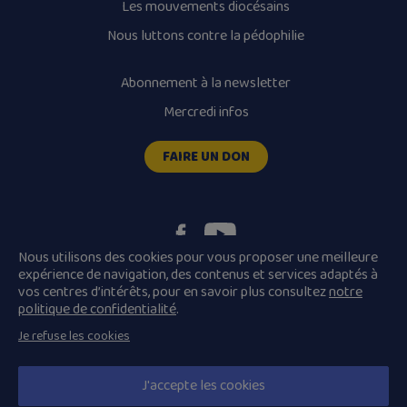
Les mouvements diocésains
Nous luttons contre la pédophilie
Abonnement à la newsletter
Mercredi infos
FAIRE UN DON
Nous utilisons des cookies pour vous proposer une meilleure
expérience de navigation, des contenus et services adaptés à
vos centres d’intérêts, pour en savoir plus consultez
notre
Plan du site
Mentions légales
politique de confidentialité
.
Conditions Générales de Vente
Je refuse les cookies
Politique de confidentialité
© 2026 Diocèse de Quimper et Léon, Tous droits réservés.
J'accepte les cookies