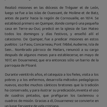
Realizó misiones en las diócesis de Tréguier et de León,
luego se fue a las islas de Ouessant, de Molène et de Batz,
antes de partir hacia la región de Cornouaille, en 1614. Se
estableció primero en Quimper, donde compró una pequeña
casa en Terre-au-Duc; predicó en la iglesia de San Mateo
todos los domingos y días festivos, y enseñó allí el
catecismo. De Quimper, fue a predicar misiones en estos
pueblos : Le Faou, Concarneau, Pont l’Abbé, Audierne, Isla de
Sein… Nombrado párroco de Meilars, renunció a su cargo
después de algunos meses para establecerse, en mayo de
1617, en Douarnenez, que era entonces sólo un barrio de la
parroquia de Ploaré.
Durante veintitrés años, el catequiza a los fieles, visita a los
pobres y a los enfermos, desarrolla métodos pedagógicos
nuevos, escribe muchos cánticos bretones que la tradición
ha conservado, y para ilustrar su predicación, inventa el uso
de cuadros pintados, que prefiguran los taolennou o
cuadros de misión. Gracias a él, Douarnenez se convierte en
un lugar ferviente de vida cristiana.