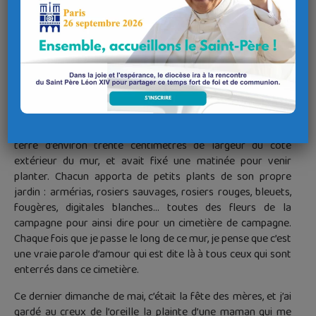
endroit bien aménagé où on pourrait répandre les cendres
des défunts. C’est souvent un lieu clos, avec des pierres, des
plants de fleurs et parfois des arbres. Ici à Tréflévénez,
comme en beaucoup d’autres cimetières, cela a été réalisé il
y a déjà quelques années par une entreprise spécialisée.
Mais pour ma part, je trouve qu’il y a plus beau : un vrai livre
de mémoire et d’amour réalisé par des gens de la paroisse
et de la commune le long du mur de clôture du cimetière du
côté nord. La municipalité avait fait préparer une bande de
terre d’environ trente centimètres de largeur du côté
extérieur du mur, et avait fixé une matinée pour venir
planter. Chacun apporta de petits plants de son propre
jardin : armérias, rosiers sauvages, rosiers rouges, bleuets,
fougères, digitales blanches… toutes des fleurs de la
campagne pour ainsi dire pour un cimetière de campagne.
Chaque fois que je passe le long de ce mur, je pense que c’est
une vraie parole d’amour qui est dite là à tous ceux qui sont
enterrés dans ce cimetière.
Ce dernier dimanche de mai, c’était la fête des mères, et j’ai
gardé au creux de l’oreille la plainte d’une maman qui me