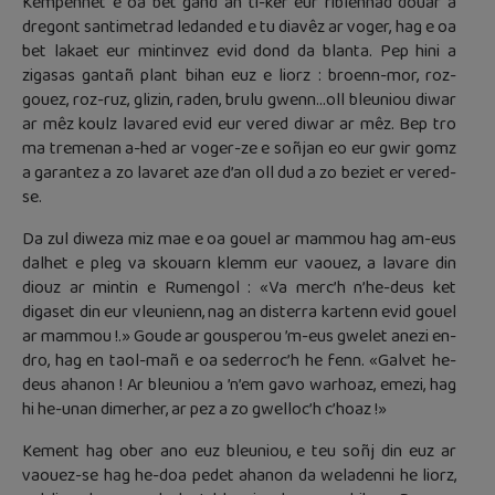
Kempennet e oa bet gand an ti-kêr eur riblennad douar a
dregont santimetrad ledanded e tu diavêz ar voger, hag e oa
bet lakaet eur mintinvez evid dond da blanta. Pep hini a
zigasas gantañ plant bihan euz e liorz : broenn-mor, roz-
gouez, roz-ruz, glizin, raden, brulu gwenn…oll bleuniou diwar
ar mêz koulz lavared evid eur vered diwar ar mêz. Bep tro
ma tremenan a-hed ar voger-ze e soñjan eo eur gwir gomz
a garantez a zo lavaret aze d’an oll dud a zo beziet er vered-
se.
Da zul diweza miz mae e oa gouel ar mammou hag am-eus
dalhet e pleg va skouarn klemm eur vaouez, a lavare din
diouz ar mintin e Rumengol : «Va merc’h n’he-deus ket
digaset din eur vleunienn, nag an disterra kartenn evid gouel
ar mammou !.» Goude ar gousperou ’m-eus gwelet anezi en-
dro, hag en taol-mañ e oa sederroc’h he fenn. «Galvet he-
deus ahanon ! Ar bleuniou a ’n’em gavo warhoaz, emezi, hag
hi he-unan dimerher, ar pez a zo gwelloc’h c’hoaz !»
Kement hag ober ano euz bleuniou, e teu soñj din euz ar
vaouez-se hag he-doa pedet ahanon da weladenni he liorz,