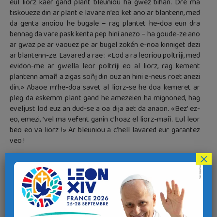
eul liorz kaer gand plant bleuniou ha gwez bihan. Dre ma
tiskoueze din ar plant e lavare n’eo ket ano ar blantenn, med
da genta anoiou he bugale – rag plantet he-doa eun dra
bennag da vare pask kenta pep hini anezo – ha goude-ze ano
ar gwaz pe ar vaouez pe ar bugel zokén e-noa kinniget dezi
ar blantenn-ze. Lavared a rae : «Lod a ra leoriou poltriji, med
evidon-me ar gwella leor poltriji eo al liorz, rag kement
plantenn amañ a zigas soñj din ouz an hini e-neus roet anezi
din.» Abaoe m’he-doa savet al liorz-se he doa kemeret ar
pleg da eskemm plant gand he amezeien ha mignoned, hag
eveljust lod euz an dud-se a oa dija aet da anaon. «Bez’ ez-
eo, emezi, ’vel ma vefent ganin c’hoaz el liorz-mañ. Eul leor
beo eo va liorz !» Ar bleuniou a c’hell lavared eur garantez
veo !
×
Jardins
Dans tout cimetière, ou presque, on trouve maintenant ce
que l’on appelle un «jardin du souvenir», c’est à dire un