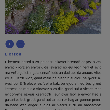
Liorzou
E kement bered a zo, pe dost, e kaver bremañ ar pez a vez
anvet «liorz an eñvor», da lavared eo eul lec’h reñket evid
ma vefe gellet ingala ennañ ludu an dud aet da anaon. Aliez
eo eul lec’h kloz, gand mein ha plant bleuniou ha gwez a-
wechou. E Trelevenez, ’vel e kalz berejou all, eo bet greet
kement-se meur a vloavez a zo dija gand tud a vicher. Med
evidon-me ez-eus kaerroc’h : eur gwir leor a eñvor hag a
garantez bet greet gand tud ar barrez hag ar gomun penn-
da-benn d’ar voger a gloz ar vered e tu an hanternoz.