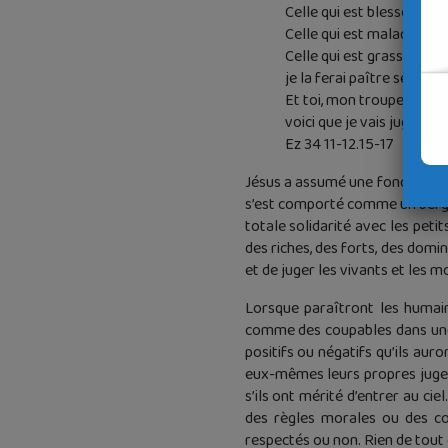
Celle qui est blessée, je l
Celle qui est malade, je l
Celle qui est grasse et vi
je la ferai paître selon le 
Et toi, mon troupeau – ain
voici que je vais juger ent
Ez 34 11-12.15-17
Jésus a assumé une fonction de 
s’est comporté comme un berger
totale solidarité avec les peti
des riches, des forts, des domin
et de juger les vivants et les 
Lorsque paraîtront les humain
comme des coupables dans une c
positifs ou négatifs qu’ils auro
eux-mêmes leurs propres juges à
s’ils ont mérité d’entrer au cie
des règles morales ou des co
respectés ou non. Rien de tout