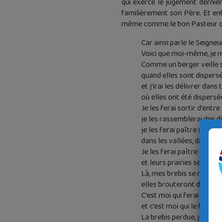
qui exerce le jugement dernier. 
familièrement son Père. Et enfi
même comme le bon Pasteur qui 
Car ainsi parle le Seigneu
Voici que moi-même, je m’o
Comme un berger veille s
quand elles sont dispersée
et j’irai les délivrer dans
où elles ont été dispers
Je les ferai sortir d’entre
je les rassemblerai des di
je les ferai paître sur le
dans les vallées, dans les
Je les ferai paître dans 
et leurs prairies seront s
Là, mes brebis se reposer
elles brouteront dans de 
C’est moi qui ferai paîtr
et c’est moi qui le ferai 
La brebis perdue, je la che