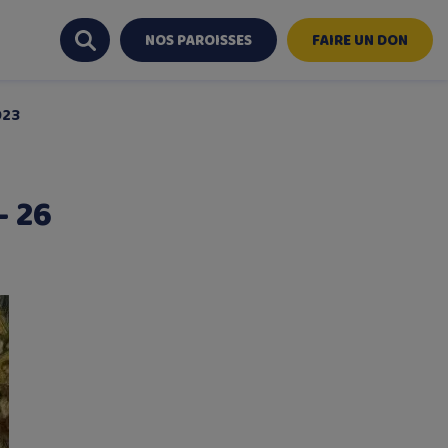
NOS PAROISSES
FAIRE UN DON
023
– 26