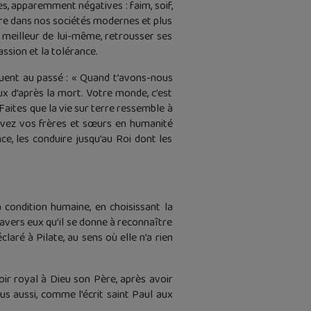
s, apparemment négatives : faim, soif,
ore dans nos sociétés modernes et plus
e meilleur de lui-même, retrousser ses
assion et la tolérance.
liquent au passé : « Quand t’avons-nous
x d’après la mort. Votre monde, c’est
 Faites que la vie sur terre ressemble à
ervez vos frères et sœurs en humanité
nce, les conduire jusqu’au Roi dont les
 condition humaine, en choisissant la
ravers eux qu’il se donne à reconnaître
laré à Pilate, au sens où elle n’a rien
oir royal à Dieu son Père, après avoir
s aussi, comme l’écrit saint Paul aux