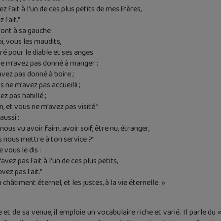
z fait à l’un de ces plus petits de mes frères,
 fait.”
ront à sa gauche :
i, vous les maudits,
ré pour le diable et ses anges.
 ne m’avez pas donné à manger ;
’avez pas donné à boire ;
s ne m’avez pas accueilli ;
ez pas habillé ;
n, et vous ne m’avez pas visité.”
aussi :
ous vu avoir faim, avoir soif, être nu, étranger,
s nous mettre à ton service ?”
e vous le dis :
avez pas fait à l’un de ces plus petits,
avez pas fait.”
au châtiment éternel, et les justes, à la vie éternelle. »
t de sa venue, il emploie un vocabulaire riche et varié. Il parle du « 