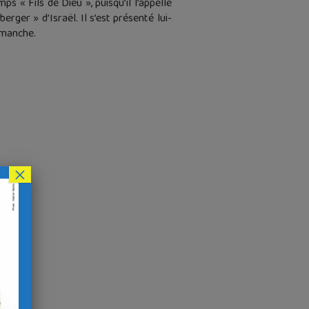
ps « Fils de Dieu », puisqu’il l’appelle
rger » d’Israël. Il s’est présenté lui-
imanche.
×