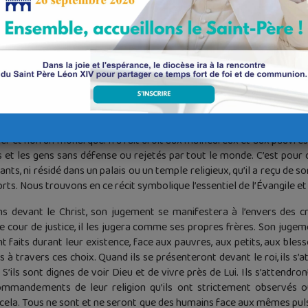
a panserai.
ui rendrai des forces.
goureuse, je la garderai,
droit.
si parle le Seigneur Dieu –,
re brebis et brebis, entre les béliers et les boucs.
juge et de roi mais de manière nouvelle. Sans vivre dans un palais, sa
 et non un monarque. Il a fait droit aux malheureux et aux pauvres 
ts et les gens sans défense ou rejetés par tout le monde. C’est pour 
ants, ni résidé dans un palais ou un temple religieux, qu’il a reçu de s
morts. Nous trouvons en ce récit symbolique l’essentiel de l’Évangile e
s devant le Christ, son jugement se manifestera à l’envers des cr
our de justice, il les jugera comme ses propres frères. Son jugemen
nt faits durant leur existence, face aux pauvres, aux petits, aux bles
 travers ces choix. Quand ils se présenteront devant le roi, ils s’at
l. S’ils sont dignes de voir Dieu et de vivre près de Lui. Ils s’attendr
mmandements de leur religion qu’ils ont strictement observés ou 
 cela. Tous ne sont et ne seront que des humains face aux mêmes pulsi