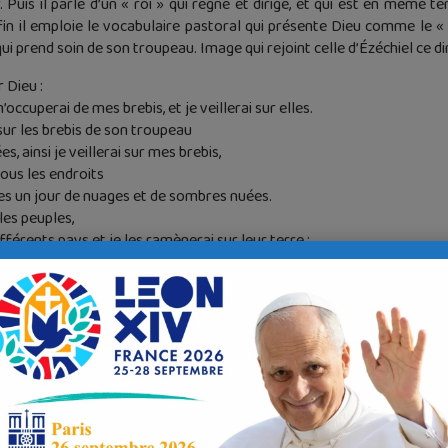
Puis il parle d’un « roi » qui règne et dirige, et qui est en même tem
n il emploie le vocabulaire pastoral qui présente Dieu comme le « be
prend soin de son troupeau. Image qui rejoint celle d’Ézéchiel ce d
r Dieu :
ccuperai de mes brebis, et je veillerai sur elles.
ur les brebis de son troupeau
s, ainsi je veillerai sur mes brebis,
 tous les endroits
ées un jour de nuages et de sombres nuées.
 les peuples,
fférents pays et je les ramènerai sur leur terre ;
s montagnes d’Israël,
 endroits les meilleurs.
un bon pâturage,
ur les hauteurs d’Israël.
ont dans de belles prairies,
gras pâturages, sur les monts d’Israël.
e mon troupeau,
reposer, – oracle du Seigneur Dieu.
rcherai ; l’égarée, je la ramènerai.