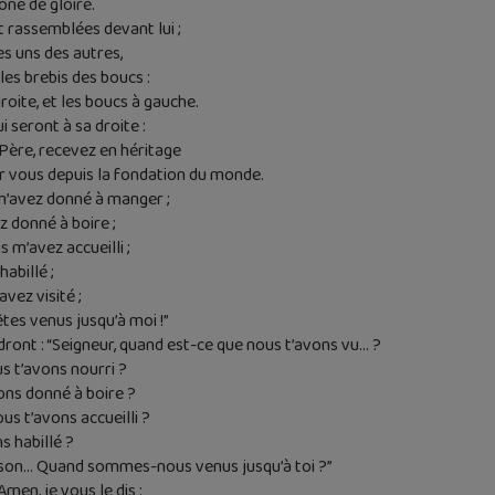
rône de gloire.
 rassemblées devant lui ;
s uns des autres,
es brebis des boucs :
droite, et les boucs à gauche.
i seront à sa droite :
Père, recevez en héritage
 vous depuis la fondation du monde.
 m’avez donné à manger ;
ez donné à boire ;
s m’avez accueilli ;
habillé ;
avez visité ;
 êtes venus jusqu’à moi !”
ndront : “Seigneur, quand est-ce que nous t’avons vu… ?
us t’avons nourri ?
vons donné à boire ?
ous t’avons accueilli ?
s habillé ?
rison… Quand sommes-nous venus jusqu’à toi ?”
Amen, je vous le dis :