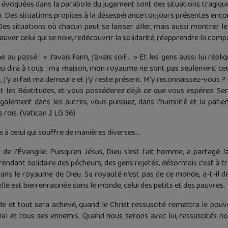
 évoquées dans la parabole du jugement sont des situations tragique
on. Des situations propices à la désespérance toujours présentes enc
es situations où chacun peut se laisser aller, mais aussi montrer l
auver celui qui se noie, redécouvrir la solidarité, réapprendre la comp
me au passé : « J’avais faim, j’avais soif… » Et les gens aussi lui rép
eu dira à tous : ma maison, mon royaume ne sont pas seulement ceu
, j’y ai fait ma demeure et j’y reste présent. M’y reconnaissez-vous ?
nent les Béatitudes, et vous posséderez déjà ce que vous espérez. S
galement dans les autres, vous puissiez, dans l’humilité et la patie
rois. (Vatican 2 LG 36)
te à celui qui souffre de manières diverses…
de l’Évangile. Puisqu’en Jésus, Dieu s’est fait homme, a partagé la
rendant solidaire des pécheurs, des gens rejetés, désormais c’est à t
dans le royaume de Dieu. Sa royauté n’est pas de ce monde, a-t-il déc
le est bien enracinée dans le monde, celui des petits et des pauvres.
de et tout sera achevé, quand le Christ ressuscité remettra le pouv
al et tous ses ennemis. Quand nous serons avec lui, ressuscités nou