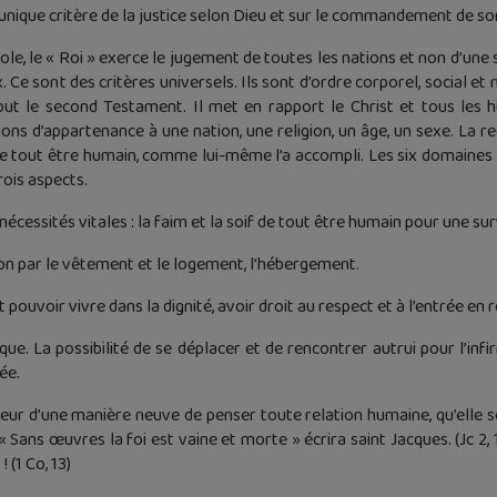
’unique critère de la justice selon Dieu et sur le commandement de son 
le, le « Roi » exerce le jugement de toutes les nations et non d’une s
. Ce sont des critères universels. Ils sont d’ordre corporel, social et
tout le second Testament. Il met en rapport le Christ et tous les 
ns d’appartenance à une nation, une religion, un âge, un sexe. La rec
de tout être humain, comme lui-même l’a accompli. Les six domaines de
ois aspects.
écessités vitales : la faim et la soif de tout être humain pour une s
ion par le vêtement et le logement, l’hébergement.
 pouvoir vivre dans la dignité, avoir droit au respect et à l’entrée en 
ue. La possibilité de se déplacer et de rencontrer autrui pour l’inf
ée.
ur d’une manière neuve de penser toute relation humaine, qu’elle soi
 « Sans œuvres la foi est vaine et morte » écrira saint Jacques. (Jc 2,
 (1 Co, 13)