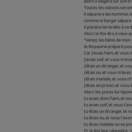
alors il siégera sur son t
Toutes les nations seront
il séparera les hommes le
comme le berger sépare l
il placera les brebis à sa 
Alors le Roi dira à ceux qu
“Venez, les bénis de mon 
le Royaume préparé pour
Car j’avais faim, et vous
j’avais soif, et vous m’av
j’étais un étranger, et vou
j’étais nu, et vous m’avez 
j’étais malade, et vous m’
j’étais en prison, et vous
Alors les justes lui répo
tu avais donc faim, et no
tu avais soif, et nous t’a
tu étais un étranger, et n
tu étais nu, et nous t’avon
tu étais malade ou en p
Et le Roi leur répondra : “