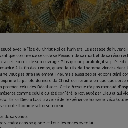
beauté avec la fête du Christ Roi de l’univers. Le passage de l’Évangi
, avant que commence celui de sa Passion, de sa mort et de sa résurrec
exte à cet endroit de son ouvrage. Plus qu’une parabole, il se prése
umanité à la fin des temps, quand le Fils de l’homme viendra dans
 ne veut pas dire seulement final, mais aussi décisif et considéré c
e exprime la parole dernière du Christ qui résume en quelque sorte
n premier, celui des Béatitudes. Cette fresque n’a pas manqué d’insp
 présenté comme celui à qui été conféré la Royauté par Dieu et qui vien
o. En lui, Dieu a tout traversé de l’expérience humaine, vécu toute
sa vision de l’homme selon son cœur.
les de sa venue :
 viendra dans sa gloire, et tous les anges avec lui,