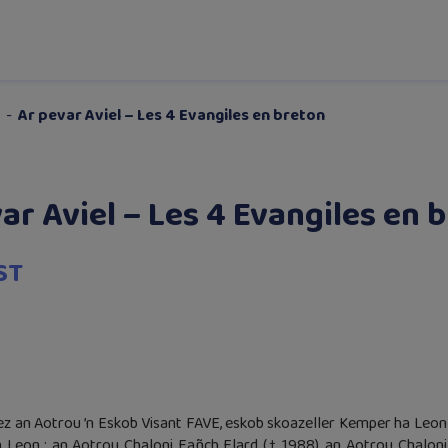
-
Ar pevar Aviel – Les 4 Evangiles en breton
ar Aviel – Les 4 Evangiles en 
ST
z an Aotrou ’n Eskob Visant FAVE, eskob skoazeller Kemper ha Leon (†
Leon : an Aotrou Chaloni Fañch Elard († 1988), an Aotrou Chaloni