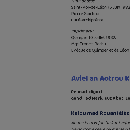
Nihil obstat
Saint-Pol-de-Léon 15 Juin 198
Pierre Guichou
Curé-archiprêtre.
Imprimatur
Quimper 10 Juillet 1982,
Mgr Francis Barbu
Evêque de Quimper et de Léon
Aviel an Aotrou K
Pennad-digori
gand Tad Mark, euz Abati 
Kelou mad Rouantèlèz
Abaoe kantvejou ha kantvejou,
He gortoz a ree, ével m’ema o