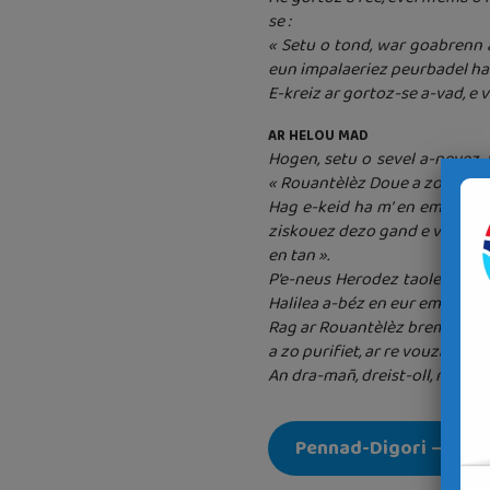
se :
« Setu o tond, war goabrenn a
eun impalaeriez peurbadel ha ne
E-kreiz ar gortoz-se a-vad, e
AR HELOU MAD
Hogen, setu o sevel a-nevez, 
« Rouantèlèz Doue a zo tost. B
Hag e-keid ha m’ en em lez a
ziskouez dezo gand e viz an hi
en tan ».
P’e-neus Herodez taolet Yann
Halilea a-béz en eur embann 
Rag ar Rouantèlèz bremañ a zo 
a zo purifiet, ar re vouzar a g
An dra-mañ, dreist-oll, rag « 
Pennad-Digori –
Avie