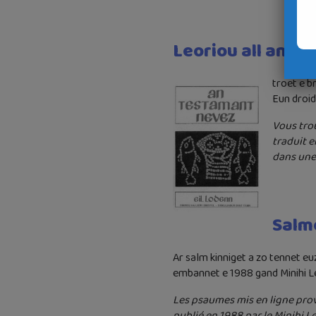
Leoriou all an T
troet e 
Eun droidi
Vous tro
traduit e
dans une 
Salmo
Ar salm kinniget a zo tennet eu
embannet e 1988 gand Minihi L
Les psaumes mis en ligne prov
publié en 1988 par le Minihi L