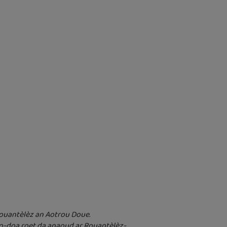
Rouantèlèz an Aotrou Doue.
o o-doa roet da anaoud ar Rouantèlèz-