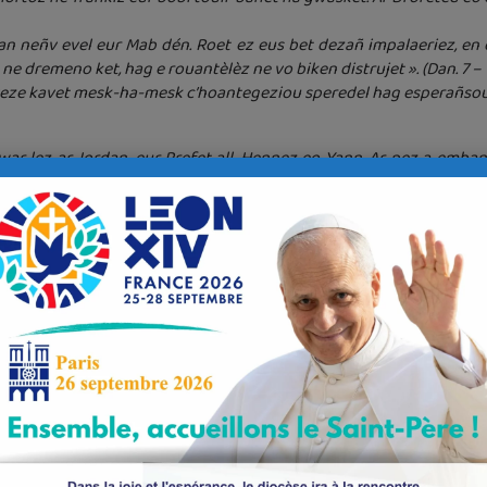
n neñv evel eur Mab dén. Roet ez eus bet dezañ impalaeriez, en o
 dremeno ket, hag e rouantèlèz ne vo biken distrujet ». (Dan. 7 – 13
 veze kavet mesk-ha-mesk c’hoantegeziou speredel hag esperañsou 
war lez ar Jordan, eur Prefet all. Hennez eo Yann. Ar pez a embann
ezit keuz d’ho pehejou ».
r bobl da veza soubet gantan e dour ar Jourdan evid pardon ar p
ni a zeu war e lerh : « An hini n’eo ket din da zilasa dezan e zanda
 en toull-bah, ha lakeet troha dezan e benn, neuze, Jezuz en em 
Kelou Mad ar Rouantèlèz.
aze, ar Rouantèlèz Doue-ze gortozet abaoe keid-all : « An dud dall
lèv, ar re varo a zav da veo, hag ar Helou Mad a zo roet da anaoud d’a
Eüruz ar re ’zo pao ur a·spered, dezo eo Rouantèlèz Doue ».
l an Aotrou Krist