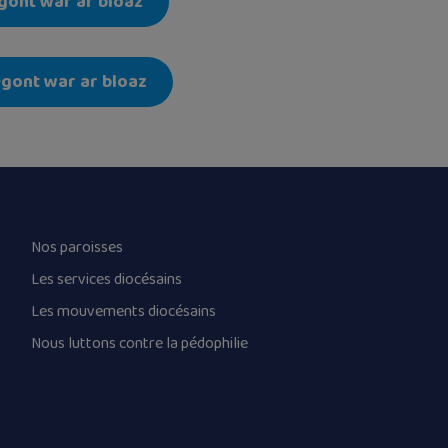
gont war ar bloaz
egont war ar bloaz
Nos paroisses
Les services diocésains
Les mouvements diocésains
Nous luttons contre la pédophilie