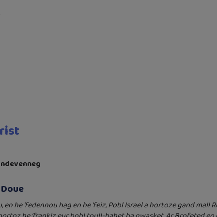
2
rist
Landevenneg
 Doue
 en he ’fedennou hag en he ’feiz, Pobl Israel a hortoze gand mall 
 hortoz he ’frankiz eur bobl toull-bahet ha gwasket. Ar Brofeted e