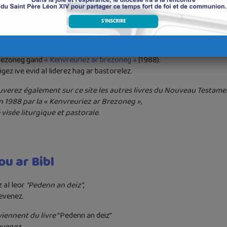
estamant Nevez
brezoneg gand
« Kenvreuriez ar brezoneg »
(1988).
gez ive evid al liderez hag ar bastorelez.
uverez également sur ce site les autres livres du Nouveau Testame
n 1988 par la « Kenvreuriez ar Brezoneg »,
visée liturgique et pastorale.
u ar Bibl
z al leor
“Pedenn an deiz”
,
evenez.
iennent du livre
“Pedenn an deiz”
evenez.