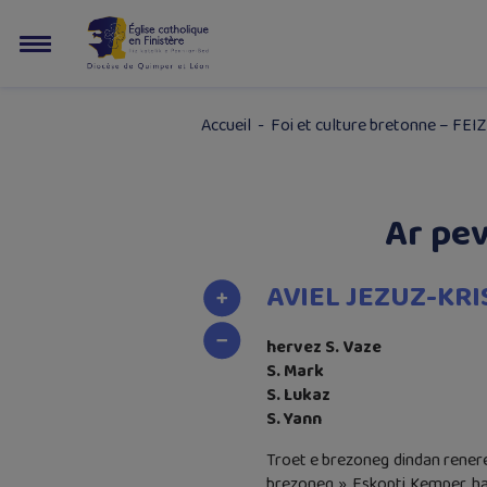
Accueil
-
Foi et culture bretonne – FEIZ
Ar pev
AVIEL JEZUZ-KRI
hervez S. Vaze
S. Mark
S. Lukaz
S. Yann
Troet e brezoneg dindan renere
brezoneg » Eskopti Kemper ha 