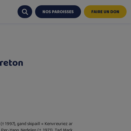
NOS PAROISSES
FAIRE UN DON
breton
 1997), gand skipaill « Kenvreuriez ar
 Per-Yann Nedeleg († 1971), Tad Mark