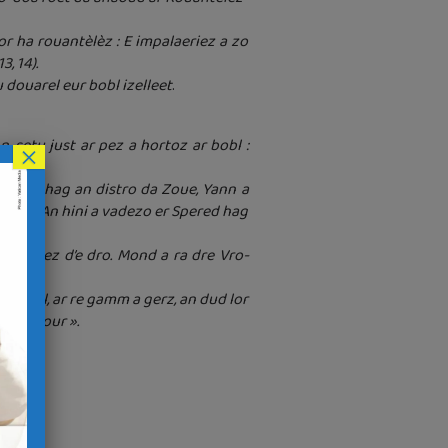
r ha rouantèlèz : E impalaeriez a zo
, 14).
douarel eur bobl izelleet
.
, setu just ar pez a hortoz ar bobl :
×
ehejou hag an distro da Zoue, Yann a
lennou. An hini a vadezo er Spered hag
ziskouez d’e dro. Mond a ra dre Vro-
 a wél, ar re gamm a gerz, an dud lor
r re baour ».