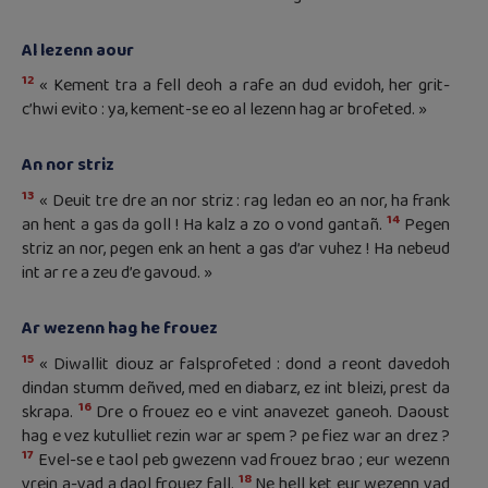
Al lezenn aour
12
« Kement tra a fell deoh a rafe an dud evidoh, her grit-
c’hwi evito : ya, kement-se eo al lezenn hag ar brofeted. »
An nor striz
13
« Deuit tre dre an nor striz : rag ledan eo an nor, ha frank
14
an hent a gas da goll ! Ha kalz a zo o vond gantañ.
Pegen
striz an nor, pegen enk an hent a gas d’ar vuhez ! Ha nebeud
int ar re a zeu d’e gavoud. »
Ar wezenn hag he frouez
15
« Diwallit diouz ar falsprofeted : dond a reont davedoh
dindan stumm deñved, med en diabarz, ez int bleizi, prest da
16
skrapa.
Dre o frouez eo e vint anavezet ganeoh. Daoust
hag e vez kutulliet rezin war ar spem ? pe fiez war an drez ?
17
Evel-se e taol peb gwezenn vad frouez brao ; eur wezenn
18
vrein a-vad a daol frouez fall.
Ne hell ket eur wezenn vad