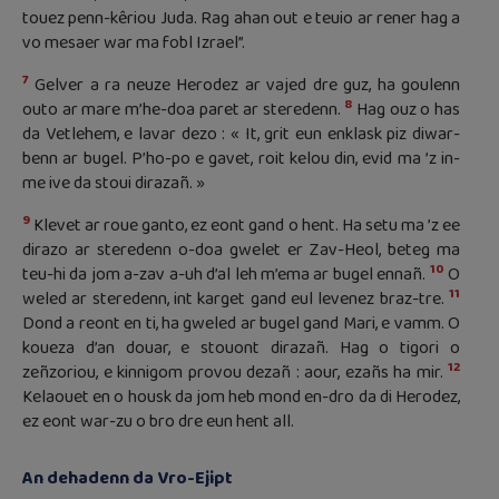
touez penn-kêriou Juda. Rag ahan out e teuio ar rener hag a
vo mesaer war ma fobl Izrael”.
7
Gelver a ra neuze Herodez ar vajed dre guz, ha goulenn
8
outo ar mare m’he-doa paret ar steredenn.
Hag ouz o has
da Vetlehem, e lavar dezo : « It, grit eun enklask piz diwar-
benn ar bugel. P’ho-po e gavet, roit kelou din, evid ma ’z in-
me ive da stoui dirazañ. »
9
Klevet ar roue ganto, ez eont gand o hent. Ha setu ma ’z ee
dirazo ar steredenn o-doa gwelet er Zav-Heol, beteg ma
10
teu-hi da jom a-zav a-uh d’al leh m’ema ar bugel ennañ.
O
11
weled ar steredenn, int karget gand eul levenez braz-tre.
Dond a reont en ti, ha gweled ar bugel gand Mari, e vamm. O
koueza d’an douar, e stouont dirazañ. Hag o tigori o
12
zeñzoriou, e kinnigom provou dezañ : aour, ezañs ha mir.
Kelaouet en o housk da jom heb mond en-dro da di Herodez,
ez eont war-zu o bro dre eun hent all.
An dehadenn da Vro-Ejipt