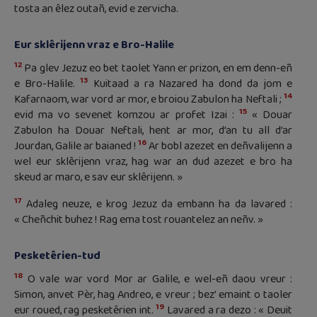
tosta an êlez outañ, evid e zervicha.
Eur sklêrijenn vraz e Bro-Halile
12
Pa glev Jezuz eo bet taolet Yann er prizon, en em denn-eñ
13
e Bro-Halile.
Kuitaad a ra Nazared ha dond da jom e
14
Kafarnaom, war vord ar mor, e broiou Zabulon ha Neftali ;
15
evid ma vo sevenet komzou ar profet Izai :
« Douar
Zabulon ha Douar Neftali, hent ar mor, d’an tu all d’ar
16
Jourdan, Galile ar baianed !
Ar bobl azezet en deñvalijenn a
wel eur sklêrijenn vraz, hag war an dud azezet e bro ha
skeud ar maro, e sav eur sklêrijenn. »
17
Adaleg neuze, e krog Jezuz da embann ha da lavared :
« Cheñchit buhez ! Rag ema tost rouantelez an neñv. »
Pesketêrien-tud
18
O vale war vord Mor ar Galile, e wel-eñ daou vreur :
Simon, anvet Pèr, hag Andreo, e vreur ; bez’ emaint o taoler
19
eur roued, rag pesketêrien int.
Lavared a ra dezo : « Deuit