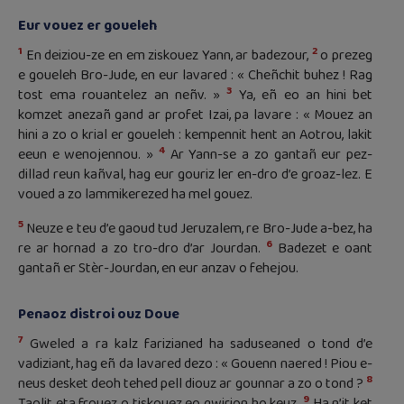
Eur vouez er goueleh
1
2
En deiziou-ze en em ziskouez Yann, ar badezour,
o prezeg
e goueleh Bro-Jude, en eur lavared : « Cheñchit buhez ! Rag
3
tost ema rouantelez an neñv. »
Ya, eñ eo an hini bet
komzet anezañ gand ar profet Izai, pa lavare : « Mouez an
hini a zo o krial er goueleh : kempennit hent an Aotrou, lakit
4
eeun e wenojennou. »
Ar Yann-se a zo gantañ eur pez-
dillad reun kañval, hag eur gouriz ler en-dro d’e groaz-lez. E
voued a zo lammikerezed ha mel gouez.
5
Neuze e teu d’e gaoud tud Jeruzalem, re Bro-Jude a-bez, ha
6
re ar hornad a zo tro-dro d’ar Jourdan.
Badezet e oant
gantañ er Stèr-Jourdan, en eur anzav o fehejou.
Penaoz distroi ouz Doue
7
Gweled a ra kalz farizianed ha saduseaned o tond d’e
vadiziant, hag eñ da lavared dezo : « Gouenn naered ! Piou e-
8
neus desket deoh tehed pell diouz ar gounnar a zo o tond ?
9
Taolit eta frouez o tiskouez eo gwirion ho keuz.
Ha n’it ket