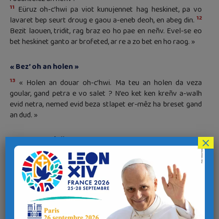
11
Eüruz oh-c’hwi pa viot kunujennet hag heskinet, pa vo
12
lavaret bep seurt droug e gaou a-eneb deoh, en abeg din.
Bezit laouen, tridit, rag braz eo ho pae en neñv. Evel-se eo
bet heskinet ganto ar brofeted, ar re a zo bet en ho raog. »
« Bez’ oh an holen »
13
« Holen an douar oh-c’hwi. Ma teu an holen da veza
goular, gand petra e vo salet ? N’eo ket ken kreñv a-walh
evid netra, nemed evid beza stlapet er-mêz ha breset gand
an dud. »
« Bez’ oh sklêrijenn »
×
14
« Sklêrijenn ar bed oh-c’hwi. Ne helier ket kuza eur gêr bet
15
savet e lein eur menez.
Ha n’elumer ket eul lamp evid e
lakaad dindan ar boezell, med war ar hantolor ; ha lugemi a
16
ra evid an oll re a zo en ti.
Ra lugemo evel-se ho sklêrijenn
dirag an dud, evid ma welint hoh oberou mad, ha ma veulint
ho tad hag a zo en neñv.