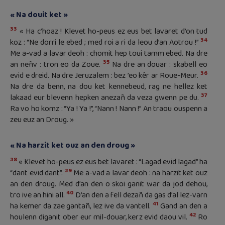
« Na douit ket »
33
« Ha c’hoaz ! Klevet ho-peus ez eus bet lavaret d’on tud
34
koz : “Ne dorri le ebed ; med roi a ri da leou d’an Aotrou !”
Me a-vad a lavar deoh : chomit hep toui tamm ebed. Na dre
35
an neñv : tron eo da Zoue.
Na dre an douar : skabell eo
36
evid e dreid. Na dre Jeruzalem : bez ’eo kêr ar Roue-Meur.
Na dre da benn, na dou ket kennebeud, rag ne hellez ket
37
lakaad eur blevenn hepken anezañ da veza gwenn pe du.
Ra vo ho komz : “Ya ! Ya !”, “Nann ! Nann !” An traou ouspenn a
zeu euz an Droug. »
« Na harzit ket ouz an den droug »
38
« Klevet ho-peus ez eus bet lavaret : “Lagad evid lagad” ha
39
“dant evid dant”.
Me a-vad a lavar deoh : na harzit ket ouz
an den droug. Med d’an den o skoi ganit war da jod dehou,
40
tro ive an hini all.
D’an den a fell dezañ da gas d’al lez-varn
41
ha kemer da zae gantañ, lez ive da vantell.
Gand an den a
42
houlenn diganit ober eur mil-douar, kerz evid daou vil.
Ro