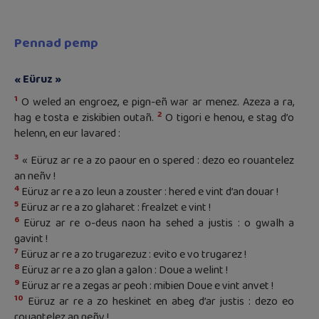
Pennad pemp
« Eüruz »
1
O weled an engroez, e pign-eñ war ar menez. Azeza a ra,
2
hag e tosta e ziskibien outañ.
O tigori e henou, e stag d’o
helenn, en eur lavared :
3
« Eüruz ar re a zo paour en o spered : dezo eo rouantelez
an neñv !
4
Eüruz ar re a zo leun a zouster : hered e vint d’an douar !
5
Eüruz ar re a zo glaharet : frealzet e vint !
6
Eüruz ar re o-deus naon ha sehed a justis : o gwalh a
gavint !
7
Eüruz ar re a zo trugarezuz : evito e vo trugarez !
8
Eüruz ar re a zo glan a galon : Doue a welint !
9
Eüruz ar re a zegas ar peoh : mibien Doue e vint anvet !
10
Eüruz ar re a zo heskinet en abeg d’ar justis : dezo eo
rouantelez an neñv !