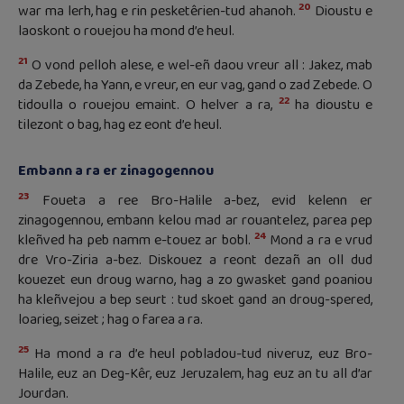
20
war ma lerh, hag e rin pesketêrien-tud ahanoh.
Dioustu e
laoskont o rouejou ha mond d’e heul.
21
O vond pelloh alese, e wel-eñ daou vreur all : Jakez, mab
da Zebede, ha Yann, e vreur, en eur vag, gand o zad Zebede. O
22
tidoulla o rouejou emaint. O helver a ra,
ha dioustu e
tilezont o bag, hag ez eont d’e heul.
Embann a ra er zinagogennou
23
Foueta a ree Bro-Halile a-bez, evid kelenn er
zinagogennou, embann kelou mad ar rouantelez, parea pep
24
kleñved ha peb namm e-touez ar bobl.
Mond a ra e vrud
dre Vro-Ziria a-bez. Diskouez a reont dezañ an oll dud
kouezet eun droug warno, hag a zo gwasket gand poaniou
ha kleñvejou a bep seurt : tud skoet gand an droug-spered,
loarieg, seizet ; hag o farea a ra.
25
Ha mond a ra d’e heul pobladou-tud niveruz, euz Bro-
Halile, euz an Deg-Kêr, euz Jeruzalem, hag euz an tu all d’ar
Jourdan.