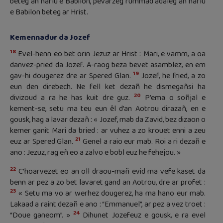
beteg an harlu e Babilon, pevarzeg rummad adaleg an harlu
e Babilon beteg ar Hrist.
Kemennadur da Jozef
18
Evel-henn eo bet orin Jezuz ar Hrist : Mari, e vamm, a oa
danvez-pried da Jozef. A-raog beza bevet asamblez, en em
19
gav-hi dougerez dre ar Spered Glan.
Jozef, he fried, a zo
eun den direbech. Ne fell ket dezañ he dismegañsi ha
20
divizoud a ra he has kuit dre guz.
P’ema o soñjal e
kement-se, setu ma teu eun êl d’an Aotrou dirazañ, en e
gousk, hag a lavar dezañ : « Jozef, mab da Zavid, bez dizaon o
kemer ganit Mari da bried : ar vuhez a zo krouet enni a zeu
21
euz ar Spered Glan.
Genel a raio eur mab. Roi a ri dezañ e
ano : Jezuz, rag eñ eo a zalvo e bobl euz he fehejou. »
22
C’hoarvezet eo an oll draou-mañ evid ma vefe kaset da
benn ar pez a zo bet lavaret gand an Aotrou, dre ar profet :
23
« Setu ma vo ar werhez dougerez, ha ma hano eur mab.
Lakaad a raint dezañ e ano : “Emmanuel”, ar pez a vez troet :
24
“Doue ganeom”. »
Dihunet Jozefeuz e gousk, e ra evel