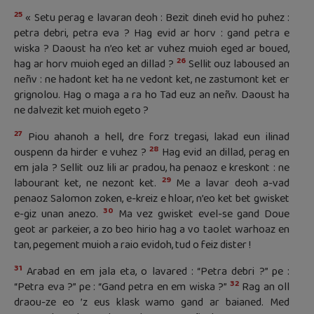
25
« Setu perag e lavaran deoh : Bezit dineh evid ho puhez :
petra debri, petra eva ? Hag evid ar horv : gand petra e
wiska ? Daoust ha n’eo ket ar vuhez muioh eged ar boued,
26
hag ar horv muioh eged an dillad ?
Sellit ouz laboused an
neñv : ne hadont ket ha ne vedont ket, ne zastumont ket er
grignolou. Hag o maga a ra ho Tad euz an neñv. Daoust ha
ne dalvezit ket muioh egeto ?
27
Piou ahanoh a hell, dre forz tregasi, lakad eun ilinad
28
ouspenn da hirder e vuhez ?
Hag evid an dillad, perag en
em jala ? Sellit ouz lili ar pradou, ha penaoz e kreskont : ne
29
labourant ket, ne nezont ket.
Me a lavar deoh a-vad
penaoz Salomon zoken, e-kreiz e hloar, n’eo ket bet gwisket
30
e-giz unan anezo.
Ma vez gwisket evel-se gand Doue
geot ar parkeier, a zo beo hirio hag a vo taolet warhoaz en
tan, pegement muioh a raio evidoh, tud o feiz dister !
31
Arabad en em jala eta, o lavared : “Petra debri ?” pe :
32
“Petra eva ?” pe : “Gand petra en em wiska ?”
Rag an oll
draou-ze eo ’z eus klask wamo gand ar baianed. Med