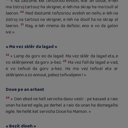
« Na zastumit ket teñzoriou evidoh, war an douar, e-leh
ma tistruj tartouz ha skrigner, e-leh ma skrap ha ma toull al
20
laeron.
Med dastumit teñzoriou evidoh en neñv, e-leh na
zistruj na tartouz na skrigner, e-leh na doull ha na skrap al
21
laeron.
Rag, e-leh m’ema da deñzor, eno e vo da galon
ive ».
« Ma vez sklêr da lagad »
22
« Lamp da gorv eo da lagad. Ma vez sklêr da lagad eta, e
23
vo sklêrijennet da gorv a-bez.
Ma vez fall da lagad a-vad,
e vo teñval da gorv a-bez. Ha ma vez teñval eta ar
sklêrijenn a zo ennout, pebez teñvalijenn ! »
Doue pe an arhant
24
« Den ebed ne hell servicha daou vestr : pe kasaad a raio
unan ha kared egile, pe derhel a raio da unan ha dismegañsi
egile. Ne hellit ket servicha Doue ha Mamon. »
« Bezit dineh »