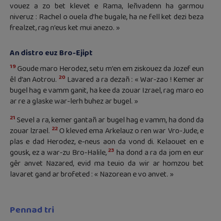
vouez a zo bet klevet e Rama, leñvadenn ha garmou
niveruz : Rachel o ouela d’he bugale, ha ne fell ket dezi beza
frealzet, rag n’eus ket mui anezo. »
An distro euz Bro-Ejipt
19
Goude maro Herodez, setu m’en em ziskouez da Jozef eun
20
êl d’an Aotrou.
Lavared a ra dezañ : « War-zao ! Kemer ar
bugel hag e vamm ganit, ha kee da zouar Izrael, rag maro eo
ar re a glaske war-lerh buhez ar bugel. »
21
Sevel a ra, kemer gantañ ar bugel hag e vamm, ha dond da
22
zouar lzrael.
O kleved ema Arkelauz o ren war Vro-Jude, e
plas e dad Herodez, e-neus aon da vond di. Kelaouet en e
23
gousk, ez a war-zu Bro-Halile,
ha dond a ra da jom en eur
gêr anvet Nazared, evid ma teuio da wir ar homzou bet
lavaret gand ar brofeted : « Nazorean e vo anvet. »
Pennad tri