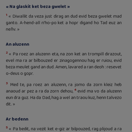
« Na glaskit ket beza gwelet »
1
« Diwallit da veza just dirag an dud evid beza gwelet mad
ganto. A-hend-all n’ho-po ket a hopr digand ho Tad euz an
neñv. »
An aluzenn
2
« Pa roez an aluzenn eta, na zon ket an trompill dirazout,
evel ma ra ar bilbouzed er zinagogennou hag er ruiou, evid
beza meulet gand an dud. Amen, lavared a ran deoh : resevet
o-deus o gopr.
3
Med te, pa roez an aluzenn, ra jomo da zorn kleiz heb
4
anaoud ar pez a ra da zorn dehou,
evid ma vo da aluzenn
eun dra guz. Ha da Dad, hag a wel an traou kuz, henn talvezo
dit. »
Ar bedenn
5
« Pa bedit, na vezit ket e-giz ar bilpouzed, rag plijoud a ra