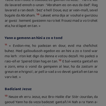
da lavared ennoh o-unan : “Abraham eo on-eus da dad”. Rag
lavared a ran deoh : bez’ e hell Doue, euz ar vein-mañ, sevel
10
bugale da Abraham.
Lakeet ema dija ar vouhal e gwriziou
ar gwez : kement gwezenn na ro ket frouez mad a vo trohet
eta, ha stlapet en tan. »
Yann a gemenn an hini a zo o tond
11
« Evidon-me, ho padezan en dour, evid ma cheñchot
buhez. Med galloudusoh egedon eo an hini a zo o tond war
ma lerh : n’on ket dign da denna e votou dezañ. Ho padezi a
12
raio-eñ er Spered Glan hag en tan.
E bal-wenta gantañ en
e zorn, ema o vond da gempenn al leur, ha da zastum ar
greun en e hrignol ; ar pell a-vad a vo devet gantañ en tan na
varv ket. »
Badiziant Jezuz
13
Neuze eh erru Jezuz, euz Bro-Halile d’ar Stèr-Jourdan, da
gaoud Yann ha da veza badezet gantañ.14 Nah a ra Yann a-