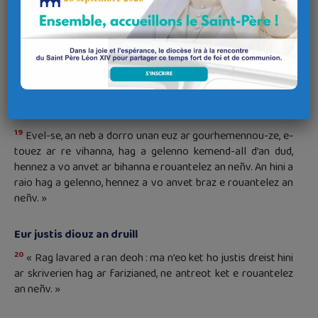
Seveni kentoh eged distruja
17
« Na gredit ket on deut da dorri al lezenn hag ar brofeted ;
18
n’on ket deut d’o zorri med d’o zeveni.
Rag, amen, lavared
a ran deoh : ken na vo tremenet an neñv hag an douar, ne
dremeno ket eun i, eun tired nemetañ, euz al lezenn, ken na
vo sevenet pep tra.
19
Evel-se, an neb a dorro unan euz ar gourhemennou-ze, e-
touez ar re vihanna, hag a gelenno kemend-all d’an dud,
hennez a vo anvet ar bihanna e rouantelez an neñv. An hini a
raio hag a gelenno, hennez a vo anvet braz e rouantelez an
neñv. »
Eur justis diouz an druill
20
« Rag lavared a ran deoh : ma n’eo ket ho justis dreist hini
ar skriverien hag ar farizianed, ne antreot ket e rouantelez
an neñv. »