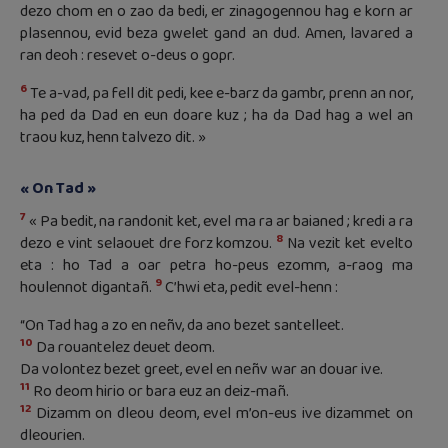
dezo chom en o zao da bedi, er zinagogennou hag e korn ar
plasennou, evid beza gwelet gand an dud. Amen, lavared a
ran deoh : resevet o-deus o gopr.
6
Te a-vad, pa fell dit pedi, kee e-barz da gambr, prenn an nor,
ha ped da Dad en eun doare kuz ; ha da Dad hag a wel an
traou kuz, henn talvezo dit. »
« On Tad »
7
« Pa bedit, na randonit ket, evel ma ra ar baianed ; kredi a ra
8
dezo e vint selaouet dre forz komzou.
Na vezit ket evelto
eta : ho Tad a oar petra ho-peus ezomm, a-raog ma
9
houlennot digantañ.
C’hwi eta, pedit evel-henn :
“On Tad hag a zo en neñv, da ano bezet santelleet.
10
Da rouantelez deuet deom.
Da volontez bezet greet, evel en neñv war an douar ive.
11
Ro deom hirio or bara euz an deiz-mañ.
12
Dizamm on dleou deom, evel m’on-eus ive dizammet on
dleourien.