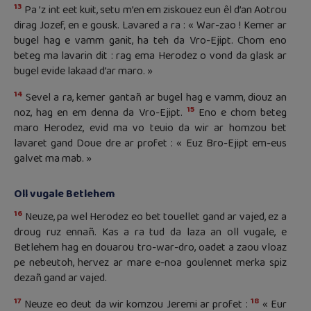
13
Pa ’z int eet kuit, setu m’en em ziskouez eun êl d’an Aotrou
dirag Jozef, en e gousk. Lavared a ra : « War-zao ! Kemer ar
bugel hag e vamm ganit, ha teh da Vro-Ejipt. Chom eno
beteg ma lavarin dit : rag ema Herodez o vond da glask ar
bugel evide lakaad d’ar maro. »
14
Sevel a ra, kemer gantañ ar bugel hag e vamm, diouz an
15
noz, hag en em denna da Vro-Ejipt.
Eno e chom beteg
maro Herodez, evid ma vo teuio da wir ar homzou bet
lavaret gand Doue dre ar profet : « Euz Bro-Ejipt em-eus
galvet ma mab. »
Oll vugale Betlehem
16
Neuze, pa wel Herodez eo bet touellet gand ar vajed, ez a
droug ruz ennañ. Kas a ra tud da laza an oll vugale, e
Betlehem hag en douarou tro-war-dro, oadet a zaou vloaz
pe nebeutoh, hervez ar mare e-noa goulennet merka spiz
dezañ gand ar vajed.
17
18
Neuze eo deut da wir komzou Jeremi ar profet :
« Eur