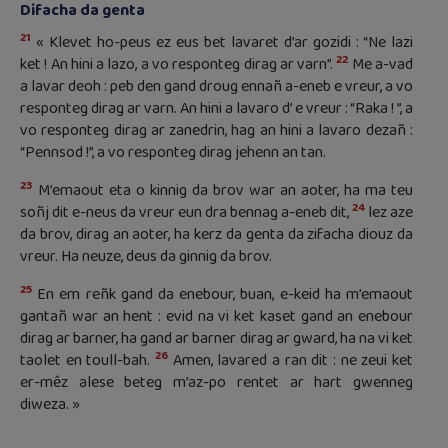
Difacha da genta
21
« Klevet ho-peus ez eus bet lavaret d’ar gozidi : “Ne lazi
22
ket ! An hini a lazo, a vo responteg dirag ar varn”.
Me a-vad
a lavar deoh : peb den gand droug ennañ a-eneb e vreur, a vo
responteg dirag ar varn. An hini a lavaro d’ e vreur : “Raka ! ”, a
vo responteg dirag ar zanedrin, hag an hini a lavaro dezañ :
“Pennsod !”, a vo responteg dirag jehenn an tan.
23
M’emaout eta o kinnig da brov war an aoter, ha ma teu
24
soñj dit e-neus da vreur eun dra bennag a-eneb dit,
lez aze
da brov, dirag an aoter, ha kerz da genta da zifacha diouz da
vreur. Ha neuze, deus da ginnig da brov.
25
En em reñk gand da enebour, buan, e-keid ha m’emaout
gantañ war an hent : evid na vi ket kaset gand an enebour
dirag ar barner, ha gand ar barner dirag ar gward, ha na vi ket
26
taolet en toull-bah.
Amen, lavared a ran dit : ne zeui ket
er-mêz alese beteg m’az-po rentet ar hart gwenneg
diweza. »