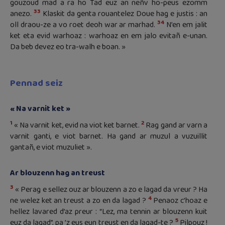
gouzoud mad a ra ho Tad euz an neñv ho-peus ezomm
33
anezo.
Klaskit da genta rouantelez Doue hag e justis : an
34
oll draou-ze a vo roet deoh war ar marhad.
N’en em jalit
ket eta evid warhoaz : warhoaz en em jalo evitañ e-unan.
Da beb devez eo tra-walh e boan. »
Pennad seiz
« Na varnit ket »
1
2
« Na varnit ket, evid na viot ket barnet.
Rag gand ar varn a
varnit ganti, e viot barnet. Ha gand ar muzul a vuzuillit
gantañ, e viot muzuliet ».
Ar blouzenn hag an treust
3
« Perag e sellez ouz ar blouzenn a zo e lagad da vreur ? Ha
4
ne welez ket an treust a zo en da lagad ?
Penaoz c’hoaz e
hellez lavared d’az preur : “Lez, ma tennin ar blouzenn kuit
5
euz da lagad”, pa ’z eus eun treust en da lagad-te ?
Pilpouz !