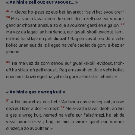
« An hini a zell ouz eur vaouez… »
27
« Klevet ho-peus ez eus bet lavaret : “Ne vi ket avoultrer”.
28
Me a-vad a lavar deoh : kement den a zell ouz eur vaouez
29
gand ar c’hoant anezi, a zo dija avoultrer ganti en e galon.
Ma vez da lagad, an hini dehou, eur gwall-skoill evidout, lam-
eñ kuit ha stlap-eñ pell diouzit ! Rag emzavoh eo dit e vefe
kollet unan euz da izili eged na vefe taolet da gorv a-bez er
jehenn.
30
Ha ma vez da zorn dehou eur gwall-skoill evidout, troh-
eñ ha stlap-eñ pell diouzit. Rag emzavoh eo dit e vefe kollet
unan euz da izili eged na yafe da gorv a-bez d’ar jehenn. »
« An hini a gas e wreg kuit »
31
« Ha lavaret ez eus bet : “An hini a gas e wreg kuit, a roio
32
dezi eul lizer a dorr-dimezi”.
Me a-vad a lavar deoh : an hini
a gas e wreg kuit, nemed na vefe eur falsdimezi, he lak da
veza avoultrerez ; hag an hini a zimez gand eur vaouez
dilezet, a zo avoultrer. »