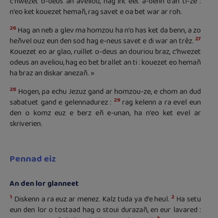
c’hwezet o-deus an aveliou, hag int eet a-benn d’an ti-ze :
n’eo ket kouezet hemañ, rag savet e oa bet war ar roh.
26
Hag an neb a glev ma homzou ha n’o has ket da benn, a zo
27
heñvel ouz eun den sod hag e-neus savet e di war an trêz.
Kouezet eo ar glao, ruillet o-deus an douriou braz, c’hwezet
odeus an aveliou, hag eo bet brallet an ti : kouezet eo hemañ
ha braz an diskar anezañ. »
28
Hogen, pa echu Jezuz gand ar homzou-ze, e chom an dud
29
sabatuet gand e gelennadurez :
rag kelenn a ra evel eun
den o komz euz e berz eñ e-unan, ha n’eo ket evel ar
skriverien.
Pennad eiz
An den lor glanneet
1
2
Diskenn a ra euz ar menez. Kalz tuda ya d’e heul.
Ha setu
eun den lor o tostaad hag o stoui durazañ, en eur lavared :