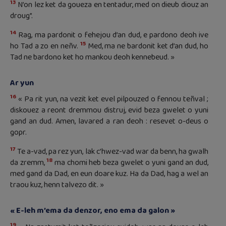
13
N’on lez ket da goueza en tentadur, med on dieub diouz an
droug”.
14
Rag, ma pardonit o fehejou d’an dud, e pardono deoh ive
15
ho Tad a zo en neñv.
Med, ma ne bardonit ket d’an dud, ho
Tad ne bardono ket ho mankou deoh kennebeud. »
Ar yun
16
« Pa rit yun, na vezit ket evel pilpouzed o fennou teñval ;
diskouez a reont dremmou distruj, evid beza gwelet o yuni
gand an dud. Amen, lavared a ran deoh : resevet o-deus o
gopr.
17
Te a-vad, pa rez yun, lak c’hwez-vad war da benn, ha gwalh
18
da zremm,
ma chomi heb beza gwelet o yuni gand an dud,
med gand da Dad, en eun doare kuz. Ha da Dad, hag a wel an
traou kuz, henn talvezo dit. »
« E-leh m’ema da denzor, eno ema da galon »
19