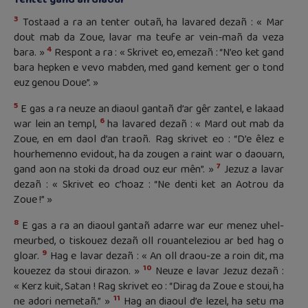
3
Tostaad a ra an tenter outañ, ha lavared dezañ : « Mar
dout mab da Zoue, lavar ma teufe ar vein-mañ da veza
4
bara. »
Respont a ra : « Skrivet eo, emezañ : “N’eo ket gand
bara hepken e vevo mabden, med gand kement ger o tond
euz genou Doue”. »
5
E gas a ra neuze an diaoul gantañ d’ar gêr zantel, e lakaad
6
war lein an templ,
ha lavared dezañ : « Mard out mab da
Zoue, en em daol d’an traoñ. Rag skrivet eo : “D’e êlez e
hourhemenno evidout, ha da zougen a raint war o daouarn,
7
gand aon na stoki da droad ouz eur mên”. »
Jezuz a lavar
dezañ : « Skrivet eo c’hoaz : “Ne denti ket an Aotrou da
Zoue !” »
8
E gas a ra an diaoul gantañ adarre war eur menez uhel-
meurbed, o tiskouez dezañ oll rouanteleziou ar bed hag o
9
gloar.
Hag e lavar dezañ : « An oll draou-ze a roin dit, ma
10
kouezez da stoui dirazon. »
Neuze e lavar Jezuz dezañ :
« Kerz kuit, Satan ! Rag skrivet eo : “Dirag da Zoue e stoui, ha
11
ne adori nemetañ.” »
Hag an diaoul d’e lezel, ha setu ma