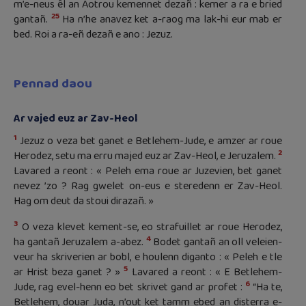
m’e-neus êl an Aotrou kemennet dezañ : kemer a ra e bried
25
gantañ.
Ha n’he anavez ket a-raog ma lak-hi eur mab er
bed. Roi a ra-eñ dezañ e ano : Jezuz.
Pennad daou
Ar vajed euz ar Zav-Heol
1
Jezuz o veza bet ganet e Betlehem-Jude, e amzer ar roue
2
Herodez, setu ma erru majed euz ar Zav-Heol, e Jeruzalem.
Lavared a reont : « Peleh ema roue ar Juzevien, bet ganet
nevez ’zo ? Rag gwelet on-eus e steredenn er Zav-Heol.
Hag om deut da stoui dirazañ. »
3
O veza klevet kement-se, eo strafuillet ar roue Herodez,
4
ha gantañ Jeruzalem a-abez.
Bodet gantañ an oll veleien-
veur ha skriverien ar bobl, e houlenn diganto : « Peleh e tle
5
ar Hrist beza ganet ? »
Lavared a reont : « E Betlehem-
6
Jude, rag evel-henn eo bet skrivet gand ar profet :
“Ha te,
Betlehem, douar Juda, n’out ket tamm ebed an disterra e-