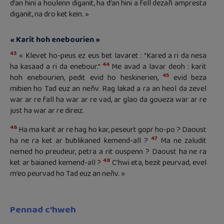
d’an hini a houlenn diganit, ha d’an hini a fell dezañ ampresta
diganit, na dro ket kein. »
« Karit hoh enebourien »
43
« Klevet ho-peus ez eus bet lavaret : “Kared a ri da nesa
44
ha kasaad a ri da enebour.”
Me avad a lavar deoh : karit
45
hoh enebourien, pedit evid ho heskinerien,
evid beza
mibien ho Tad euz an neñv. Rag lakad a ra an heol da zevel
war ar re fall ha war ar re vad, ar glao da goueza war ar re
just ha war ar re direiz.
46
Ha ma karit ar re hag ho kar, peseurt gopr ho-po ? Daoust
47
ha ne ra ket ar bublikaned kemend-all ?
Ma ne zaludit
nemed ho preudeur, petra a rit ouspenn ? Daoust ha ne ra
48
ket ar baianed kemend-all ?
C’hwi eta, bezit peurvad, evel
m’eo peurvad ho Tad euz an neñv. »
Pennad c’hweh