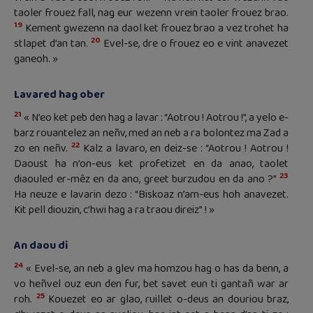
taoler frouez fall, nag eur wezenn vrein taoler frouez brao.
19
Kement gwezenn na daol ket frouez brao a vez trohet ha
20
stlapet d’an tan.
Evel-se, dre o frouez eo e vint anavezet
ganeoh. »
Lavared hag ober
21
« N’eo ket peb den hag a lavar : “Aotrou ! Aotrou !”, a yelo e-
barz rouantelez an neñv, med an neb a ra bolontez ma Zad a
22
zo en neñv.
Kalz a lavaro, en deiz-se : “Aotrou ! Aotrou !
Daoust ha n’on-eus ket profetizet en da anao, taolet
23
diaouled er-mêz en da ano, greet burzudou en da ano ?”
Ha neuze e lavarin dezo : “Biskoaz n’am-eus hoh anavezet.
Kit pell diouzin, c’hwi hag a ra traou direiz” ! »
An daou di
24
« Evel-se, an neb a glev ma homzou hag o has da benn, a
vo heñvel ouz eun den fur, bet savet eun ti gantañ war ar
25
roh.
Kouezet eo ar glao, ruillet o-deus an douriou braz,