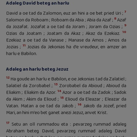
Adaleg David beteg an harlu
7
David a oe tad da Zalomon, euz an hini a oe bet pried Uri ;
8
Salomon da Roboam ; Roboam da Abia ; Abia da Azaf ;
Azaf
9
da Jozafat. Jozafat a oe tad da Joram ; Joram da Ozias ;
10
Ozias da Joatam ; Joatam da Akaz ; Akaz da Ezekiaz.
Ezekiaz a oe tad da Vanase ; Manase da Amos ; Amos da
11
Jozias ;
Jozias da Jekonias ha d’e vreudeur, en amzer an
harlu e Babilon.
Adaleg an harlu beteg Jezuz
12
Ha goude an harlu e Babilon, e oe Jekonias tad da Zalatiel ;
13
Salatiel da Zorobabel ;
Zorobabel da Abioud ; Abioud da
14
Eliakim ; Eliakim da Azor.
Azor a oe tad da Zadok ; Sadok
15
da Akim ; Akim da Elioud ;
Elioud da Eleazar ; Eleazar da
16
Vatan. Matan a oe tad da Jakob ;
Jakob da Jozef, pried
Mari, an hini m’eo bet ganet anezi Jezuz, anvet Krist.
17
Setu an oll rummadou eta : pevarzeg rummad adaleg
Abraham beteg David, pevarzeg rummad adaleg David