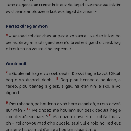
Tenn da genta an treust kuit euz da lagad ! Neuze e weli sklêr
evid tenna ar blouzenn kuit euz lagad da vreur. »
Perlez dirag ar moh
6
« Arabad roi d’ar chas ar pez a zo santel. Na daolit ket ho
perlez dirag ar moh, gand aon n’o bresfent gand o zreid, hag
o troi kein, na zeuint d’ho tispenn. »
Goulennit
7
« Goulennit hag e vo roet deoh ! Klaskit hag e kavot ! Skoit
8
hag e vo digoret deoh !
Rag, piou bennag a houlenn, a
reseo, piou bennag a glask, a gav, ha d’an hini a sko, e vo
digoret.
9
Piou ahanoh, pa houlenn e vab bara digantañ, a roio dezañ
10
eur mên ?
Pe c’hoaz, ma houlenn eur pesk, daoust hag e
11
roio dezañ eun naer ?
Ma ouzoh-c’hwi eta – tud fall ma ’z
oh – roi provou mad d’ho pugale, seul vui e roio ho Tad euz
an neñv traou mad d’ar re a houlenn digantañ. »