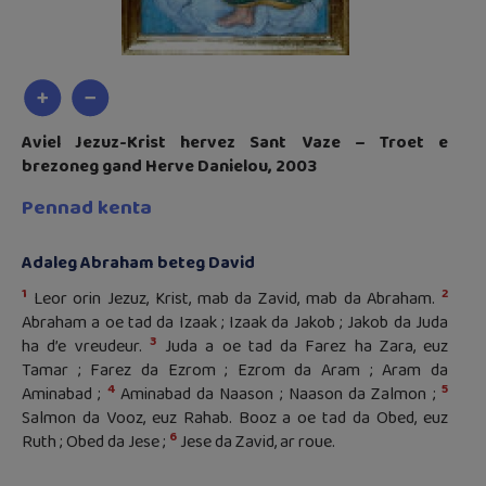
Aviel Jezuz-Krist hervez Sant Vaze – Troet e
brezoneg gand Herve Danielou, 2003
Pennad kenta
Adaleg Abraham beteg David
1
2
Leor orin Jezuz, Krist, mab da Zavid, mab da Abraham.
Abraham a oe tad da Izaak ; Izaak da Jakob ; Jakob da Juda
3
ha d’e vreudeur.
Juda a oe tad da Farez ha Zara, euz
Tamar ; Farez da Ezrom ; Ezrom da Aram ; Aram da
4
5
Aminabad ;
Aminabad da Naason ; Naason da Zalmon ;
Salmon da Vooz, euz Rahab. Booz a oe tad da Obed, euz
6
Ruth ; Obed da Jese ;
Jese da Zavid, ar roue.