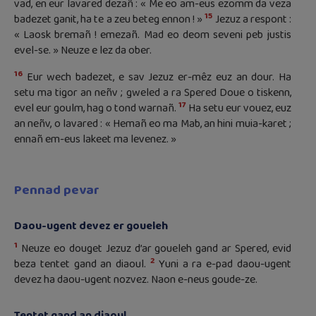
vad, en eur lavared dezañ : « Me eo am-eus ezomm da veza
15
badezet ganit, ha te a zeu beteg ennon ! »
Jezuz a respont :
« Laosk bremañ ! emezañ. Mad eo deom seveni peb justis
evel-se. » Neuze e lez da ober.
16
Eur wech badezet, e sav Jezuz er-mêz euz an dour. Ha
setu ma tigor an neñv ; gweled a ra Spered Doue o tiskenn,
17
evel eur goulm, hag o tond warnañ.
Ha setu eur vouez, euz
an neñv, o lavared : « Hemañ eo ma Mab, an hini muia-karet ;
ennañ em-eus lakeet ma levenez. »
Pennad pevar
Daou-ugent devez er goueleh
1
Neuze eo douget Jezuz d’ar goueleh gand ar Spered, evid
2
beza tentet gand an diaoul.
Yuni a ra e-pad daou-ugent
devez ha daou-ugent nozvez. Naon e-neus goude-ze.
Tentet gand an diaoul