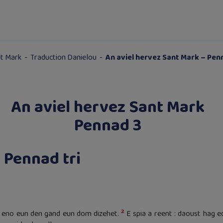
nt Mark
-
Traduction Danielou
-
An aviel hervez Sant Mark – Pen
An aviel hervez Sant Mark
Pennad 3
Pennad tri
2
oa eno eun den gand eun dom dizehet.
E spia a reent : daoust hag e