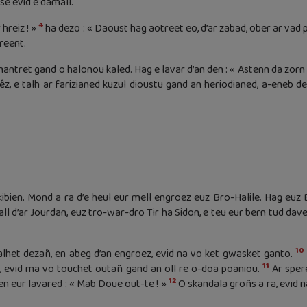
e evid e damall.
4
 hreiz ! »
ha dezo : « Daoust hag aotreet eo, d’ar zabad, ober ar vad
reent.
antret gand o halonou kaled. Hag e lavar d’an den : « Astenn da zorn 
z, e talh ar farizianed kuzul dioustu gand an heriodianed, a-eneb de
ibien. Mond a ra d’e heul eur mell engroez euz Bro-Halile. Hag euz 
ll d’ar Jourdan, euz tro-war-dro Tir ha Sidon, e teu eur bern tud dav
10
alhet dezañ, en abeg d’an engroez, evid na vo ket gwasket ganto.
11
, evid ma vo touchet outañ gand an oll re o-doa poaniou.
Ar sper
12
 en eur lavared : « Mab Doue out-te ! »
O skandala groñs a ra, evid n