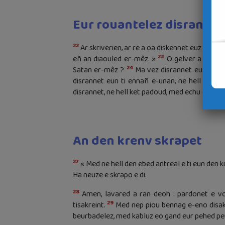
Eur rouantelez disrannet
22
Ar skriverien, ar re a oa diskennet euz Jeruza
23
eñ an diaouled er-mêz. »
O gelver a ra dav
24
Satan er-mêz ?
Ma vez disrannet eur rouan
disrannet eun ti ennañ e-unan, ne hell ket a
disrannet, ne hell ket padoud, med echu eo gan
An den krenv skrapet
27
« Med ne hell den ebed antreal e ti eun den 
Ha neuze e skrapo e di.
28
Amen, lavared a ran deoh : pardonet e vo 
29
tisakreint.
Med nep piou bennag e-eno disakr
beurbadelez, med kabluz eo gand eur pehed pe