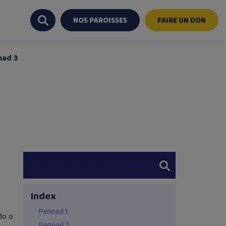
NOS PAROISSES
FAIRE UN DON
nad 3
Index
Pennad 1
do o
Pennad 2