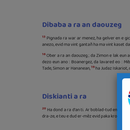
Dibaba a ra an daouzeg
13
Pignada ra war ar menez, ha gelver en e gic
anezo, evid ma vint gantañ ha ma vint kaset d
16
Ober a ra an daouzeg ; da Zimon e lak eun a
dezo eun ano : Boanergez, da lavared eo : Mi
19
Tade, Simon ar Hananean,
ha Judaz Iskariot, 
Diskianti a ra
20
Ha dond a ra d’an ti. Ar boblad-tud en em vo
dra-ze, e teu e dud er-mêz evid paka krog ennañ,