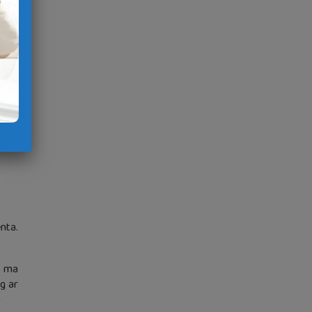
taol-
oler
 vez
 vez
nta.
a ma
g ar
»