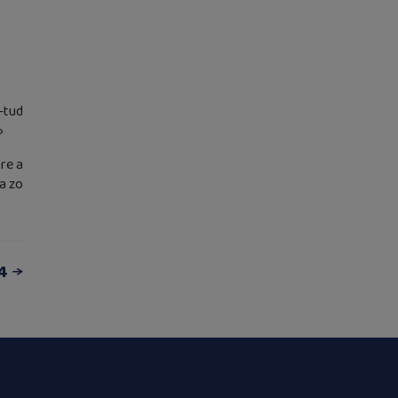
-tud
»
re a
a zo
4