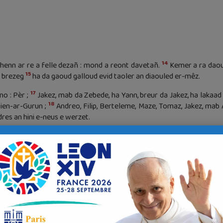
14
henn ar re a felle dezañ : mond a reont davetañ.
Kemer a ra dao
15
a brezeg
ha da gaoud galloud evid taoler an diaouled er-mêz.
17
no : Pèr ;
Jakez, mab da Zebede, ha Yann, breur da Jakez, ha lakaad 
18
bien-ar-Gurun ;
Andreo, Filip, Berteleme, Maze, Tomaz, Jakez, mab A
dres an hini e-neus e werzet.
21
d adarre, ken ne hellont ket mui debri o bara.
O veza klevet ano eu
 rag lavared a reent : « Diskianti a ra. »