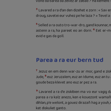
vond da barea da zevez ar zabad ? Ha kement-s
3
Lavared a ra d’an den dizehet e zorn : « Sav er
droug, savetei eur vuhez pe he laza ? » Tevel a 
5
Selled a ra outo tro-war-dro, gand kounnar, m
6
astenn a ra, ha pareet eo an dorn.
Eet er-mê
evid e gas da goll.
Parea a ra eur bern tud
7
Jezuz en em denn war-zu ar mor, gand e zisk
8
Jude,
euz Jeruzalem, euz an Idume, euz an tu a
goude beza klevet ano euz ar pez a ra.
9
Lavared a ra d’e ziskibien ma vo eur vagig d
parea a ra kalz anezo, ken e kouezont wamañ
dihlan, p’e welont, a gouez dirazañ hag a youh,
ket diskuliet ganto.