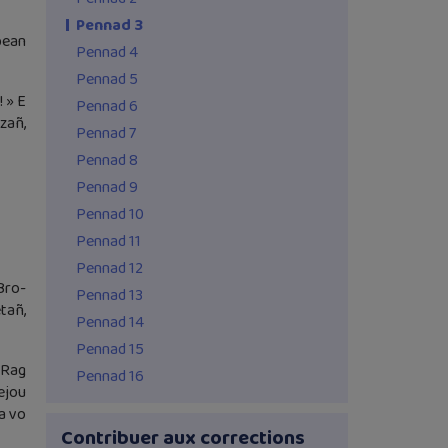
Pennad 3
 pean
Pennad 4
Pennad 5
! » E
Pennad 6
zañ,
Pennad 7
Pennad 8
Pennad 9
Pennad 10
Pennad 11
Pennad 12
Bro-
Pennad 13
etañ,
Pennad 14
Pennad 15
Rag
Pennad 16
ejou
a vo
Contribuer aux corrections