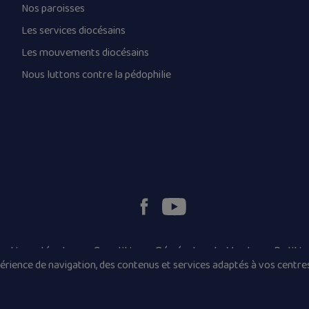
Nos paroisses
Les services diocésains
Les mouvements diocésains
Nous luttons contre la pédophilie
ntions légales
Conditions Générales de Vente
Politi
rience de navigation, des contenus et services adaptés à vos centres
© 2026 Diocèse de Quimper et Léon, Tous droits réservés.