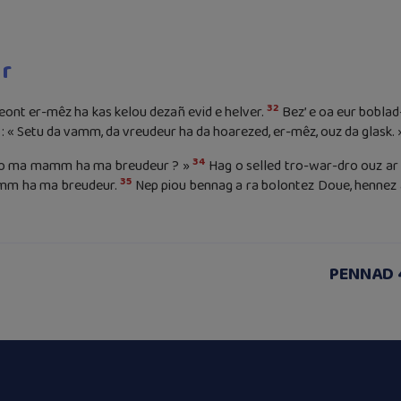
r
32
ont er-mêz ha kas kelou dezañ evid e helver.
Bez’ e oa eur boblad
: « Setu da vamm, da vreudeur ha da hoarezed, er-mêz, ouz da glask. 
34
u eo ma mamm ha ma breudeur ? »
Hag o selled tro-war-dro ouz ar 
35
mamm ha ma breudeur.
Nep piou bennag a ra bolontez Doue, hennez 
PENNAD 