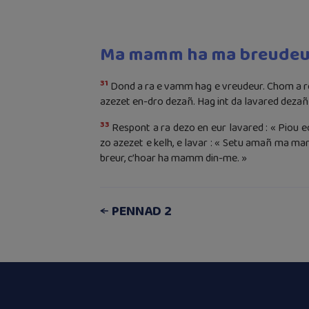
Ma mamm ha ma breudeu
31
Dond a ra e vamm hag e vreudeur. Chom a re
azezet en-dro dezañ. Hag int da lavared dezañ 
33
Respont a ra dezo en eur lavared : « Pio
zo azezet e kelh, e lavar : « Setu amañ ma 
breur, c’hoar ha mamm din-me. »
PENNAD 2