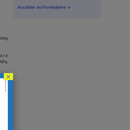
Accéder au formulaire
uzeg
a ra
lfe,
×
z an