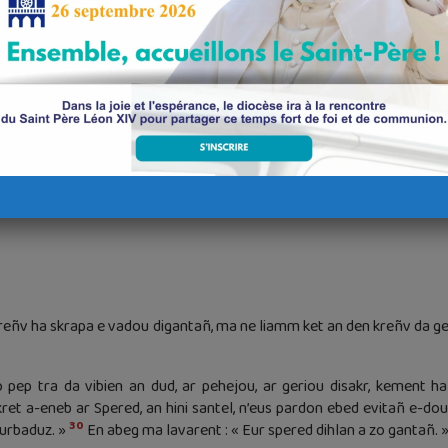
lem, a lavare : « Beelzeboul a zo gantañ ! Dre vestr an diaouled eo e 
etañ, ha dre barabolennou e lavare dezo : « Penaoz e hell Satan ta
25
telez enni heh-unan, ne hell ket ar rouantelez-se padoud.
Ha ma
26
n ti-ze padoud.
Ma ’n em zav Satan a-eneb dezañ e-unan, ha ma
tañ. »
kreñv ha skrapa e vadou digantañ, ma ne liamm ket an den kreñv da ge
pep tra da vibien an dud, ar pehejou, ar geriou disakr, kement h
et a-eneb ar Spered, an hini santel, n’eus pardon ebed evitañ e-dou
30
urbaduz. »
En abeg ma lavarent : « Eur spered dihlan a zo gantañ. 