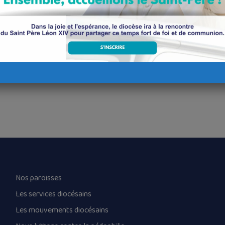
 ar vignoned peb hini anezo.
OBEROU EBESTE
Nos paroisses
Les services diocésains
Les mouvements diocésains