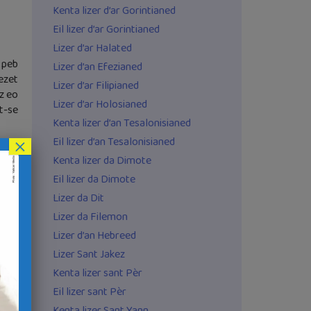
Kenta lizer d’ar Gorintianed
Eil lizer d’ar Gorintianed
Lizer d’ar Halated
 peb
Lizer d’an Efezianed
ezet
Lizer d’ar Filipianed
z eo
Lizer d’ar Holosianed
t-se
Kenta lizer d’an Tesalonisianed
Eil lizer d’an Tesalonisianed
×
uz a
Kenta lizer da Dimote
dud-
Eil lizer da Dimote
vestr
avar
Lizer da Dit
oant
Lizer da Filemon
Lizer d’an Hebreed
ra an
Lizer Sant Jakez
a ro
Kenta lizer sant Pèr
ober
Eil lizer sant Pèr
h ra
Kenta lizer Sant Yann