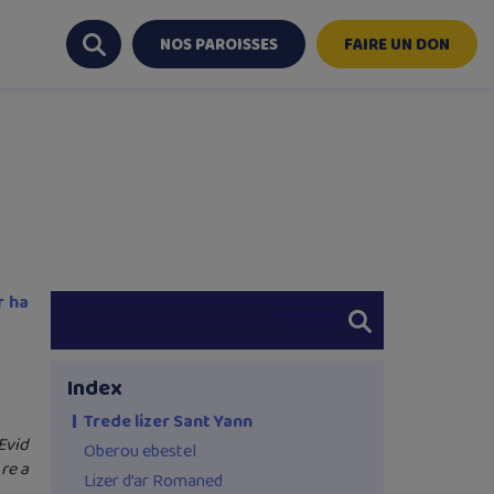
NOS PAROISSES
FAIRE UN DON
r ha
Index
Trede lizer Sant Yann
Evid
Oberou ebestel
re a
Lizer d’ar Romaned