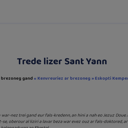
Trede lizer Sant Yann
e brezoneg gand
« Kenvreuriez ar brezoneg » Eskopti Kempe
oa war-nez trei gand eur fals-kredenn, an hini a nah eo Jezuz Doue. 
se, oberour al liziri a lavar beza war evez ouz ar fals-doktored, ar 
 kelennadurez an Ebestel
.