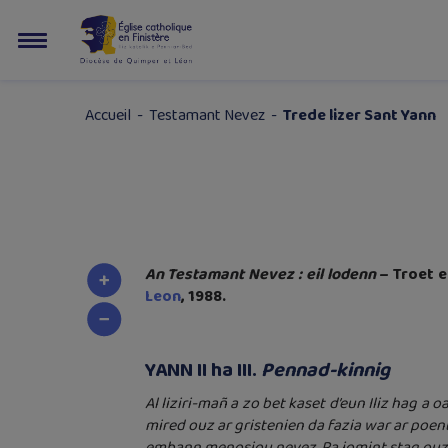
Accueil
-
Testamant Nevez
-
Trede lizer Sant Yann
An Testamant Nevez : eil lodenn
– Troet 
Leon
, 1988.
YANN II ha III.
Pennad-kinnig
Al liziri-mañ a zo bet kaset d’eun Iliz hag a 
mired ouz ar gristenien da fazia war ar poent-
embann menosiou nevez. Ra jomint stag ouz