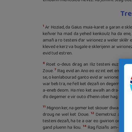
Tre
1
Ar Hoziad, da Gaius muia-karet a garan e skle
keñver ha mad da yehed kenkoulz ha da ene, 
amañ a ro testeni d’ar wirionez a weler sklêr e
kleved e kerz va bugale e sklerijenn ar wirione
evid tud estren.
6
Roet o-deus dirag an Iliz testeni euz da g
7
Zoue.
Rag evid an Ano eo ez int eet en hent 
9
se, o kenlabourad ganto evid ar wirionez.
Skri
10
war beb tra, ne fell ket dezañ on degemer.
S
a-eneb deom. Ha n’eo ket awalh an dra-ze deza
d’o degemer e vir outo d’henn ober hag e kas an
11
Mignon ker, na gemer ket skouer diwar an drou
12
droug ne wel ket Doue.
Demetriuz a-vad, a
testeni dezañ, ha te a oar eo gwirion on teste
14
gand pluenn ha liou.
Rag fiziañs am-eus da 