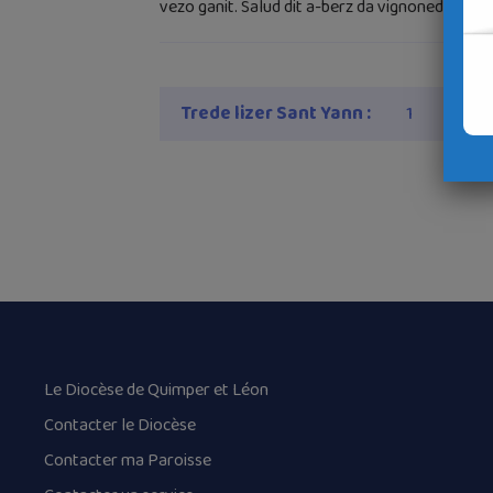
vezo ganit. Salud dit a-berz da vignoned. Salud
Trede lizer Sant Yann :
1
Le Diocèse de Quimper et Léon
Contacter le Diocèse
Contacter ma Paroisse