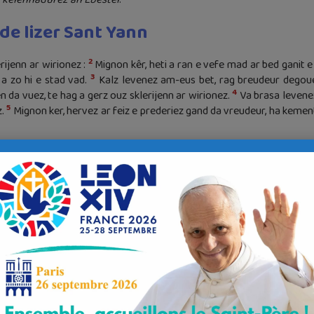
de lizer Sant Yann
2
rijenn ar wirionez :
Mignon kêr, heti a ran e vefe mad ar bed ganit e
3
a zo hi e stad vad.
Kalz levenez am-eus bet, rag breudeur degou
4
n da vuez, te hag a gerz ouz sklerijenn ar wirionez.
Va brasa levene
5
z.
Mignon ker, hervez ar feiz e prederiez gand da vreudeur, ha kemen
arantez. Mad a ri o pourvezi da ezommou o beaj en eun doare din e
8
heb reseo netra digand ar bayaned.
Ni eta a dle dond war zikour an 
vet am-eus eur ger d’an Iliz ; med Diotrefez hag a blij dezañ ober e 
etu perag, pa zegouezin e tiskuillin e droiou hag ar homzou droug a l
ñ ; ne fell ket dezañ rei degemer d’ar vreudeur hag ar re o-defe c’h
ezo er mêz euz an Iliz.
g, med diwar ar mad ; an hini a ra ar mad a zo euz a Zoue ; an hini a 
n oll a ra e veuleudi dezañ, hag ar wirionez heh-unan med ni ivez 
13
ni.
Kalz traou all am-befe da skriva dit, med ne felle ket din henn 
15
weled ahanout dizale, hag e hellim komz an eil gand egile.
Ar peo