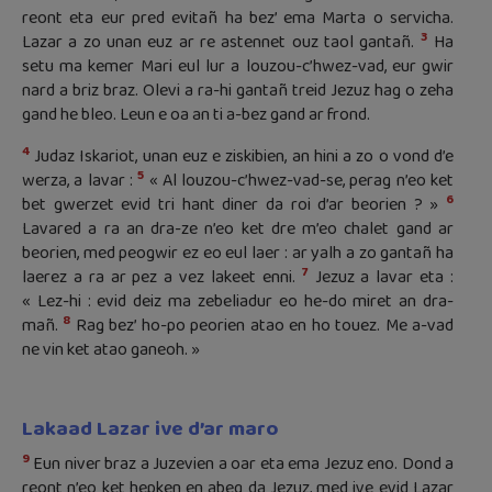
reont eta eur pred evitañ ha bez’ ema Marta o servicha.
3
Lazar a zo unan euz ar re astennet ouz taol gantañ.
Ha
setu ma kemer Mari eul lur a louzou-c’hwez-vad, eur gwir
nard a briz braz. Olevi a ra-hi gantañ treid Jezuz hag o zeha
gand he bleo. Leun e oa an ti a-bez gand ar frond.
4
Judaz Iskariot, unan euz e ziskibien, an hini a zo o vond d’e
5
werza, a lavar :
« Al louzou-c’hwez-vad-se, perag n’eo ket
6
bet gwerzet evid tri hant diner da roi d’ar beorien ? »
Lavared a ra an dra-ze n’eo ket dre m’eo chalet gand ar
beorien, med peogwir ez eo eul laer : ar yalh a zo gantañ ha
7
laerez a ra ar pez a vez lakeet enni.
Jezuz a lavar eta :
« Lez-hi : evid deiz ma zebeliadur eo he-do miret an dra-
8
mañ.
Rag bez’ ho-po peorien atao en ho touez. Me a-vad
ne vin ket atao ganeoh. »
Lakaad Lazar ive d’ar maro
9
Eun niver braz a Juzevien a oar eta ema Jezuz eno. Dond a
reont n’eo ket hepken en abeg da Jezuz, med ive evid Lazar