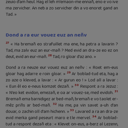
zeuio d’am heul. Hag el leh m’emaon-me ennañ, eno e vo ive
ma zervicher. An neb a zo servicher din a vo enoret gand an
Tad. »
Dond a ra eur vouez euz an neñv
27
« Ha bremañ eo strafuillet ma ene, ha petra a lavarin ?
Tad, ma zalv euz an eur-mañ ? Med evid an dra-ze eo ez on
28
deut, evid an eur-mañ.
Tad, ro gloar d’az ano. »
Dond a ra neuze eur vouez euz an neñv : « Roet em-eus
29
gloar hag adarre e roin gloar. »
Ar boblad-tud eta, hag a
zo aze o kleved, a lavar : « Ar gurun eo ! » Lod all a lavar :
30
« Eun êl eo e-neus komzet dezañ. »
Respont a ra Jezuz :
31
« N’eo ket evidon, emezañ, e oa ar vouez-se, med evidoh.
Bremañ ema barnidigez ar bed-mañ, bremañ e vo taolet er-
32
mêz priñs ar bed-mañ.
Ha me, pa vin savet a-uh d’an
33
douar, o zachin oll d’am hichenn. »
Lavared a ra an dra-ze
34
evid merka gand peseurt maro e tle mervel.
Ar boblad-
tud a respont dezañ eta : « Klevet on-eus, a-berz al Lezenn,