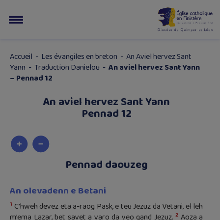
Accueil
-
Les évangiles en breton
-
An Aviel hervez Sant
Yann
-
Traduction Danielou
-
An aviel hervez Sant Yann
– Pennad 12
An aviel hervez Sant Yann
Pennad 12
Pennad daouzeg
An olevadenn e Betani
1
C’hweh devez eta a-raog Pask, e teu Jezuz da Vetani, el leh
2
m’ema Lazar, bet savet a varo da veo gand Jezuz.
Aoza a