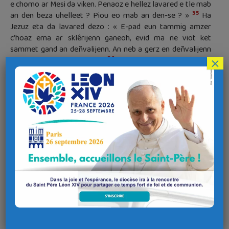
e chomo ar Mesi da viken. Penaoz e hellez lavared e tle mab
35
an den beza uhelleet ? Piou eo mab an den-se ? »
Ha
Jezuz eta da lavared dezo : « E-pad eun tammig amzer
c’hoaz ema ar sklêrijenn ganeoh, evid ma ne viot ket
sammet gand an deñvalijenn. An neb a gerz en deñvalijenn
36
ne oar ket da beleh ez a.
E-pad m’ema ar sklêrijenn
×
ganeoh, kredit er sklêrijenn evid dond da veza mibien ar
sklêrijenn. » O veza lavaret an traou-ze, ez a Jezuz kuit da
guzad outo.
Dond a ra da wir komzou Izai
37
Goude kement a zinou greet dirazo, ne gredent ket ennañ.
38
Evel-se eo deut da wir komzou ar profet Izai, pa lavar :
« Aotrou, piou e-neus kredet er pez am-eus lavaret ? Ha
39
breh an Aotrou, da biou eo bet diskuliet ? »
Setu ma ne
40
hellent ket kredi, rag lavared a ra Izai c’hoaz :
« Dallet e-
neus o daoulagad ha kaledet o halonou, evid na welfent ket
gand o daoulagad, na gomprenfent ket gand o halonou, na
41
zistrofent ket ouzin, ha na vefent ket pareet ganin. »