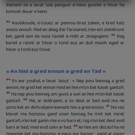
Kement-se a lavar Izai, peogwir e-neus gwelet e hloar ha
komzet diwar e benn.
42
Koulskoude, e-touez ar pennou-braz zoken, e kred kalz
anezo ennañ. Med en abeg d’ar farizianed, n’en em zisklêriont
43
ket, gand aon da veza taolet e-mêz ar zinagogenn.
Rag
kared a reont ar hloar o tond euz an dud muioh eged ar
hloar o tond euz Doue.
« An hini a gred ennon a gred en Tad »
44
En eur youhal, e lavar Jezuz : « Nep piou bennag a gred
ennon, ne gred ket ennon med en hini m’on bet kaset gantañ.
45
Ha nep piou bennag am gwel, a wel an hini m’on bet kaset
46
gantañ.
Me, ar sklêrijenn, a zo deut er bed evid ma ne
47
jomo ket en deñvalijenn kement hini a gred ennon.
Ma vez
klevet ma homzou gand unan bennag ha n’int ket miret
gantañ, n’eo ket ganin-me e vo barn et, rag n’on ket deut evid
48
barn ar bed, med evid salvi ar bed.
An hini am distaol ha ne
zegemer ket ma homzou, e-neus eur barner : gand ar gomz