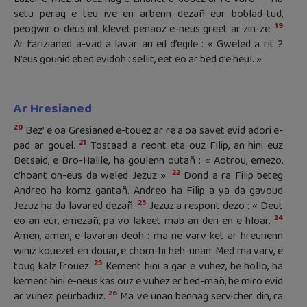
setu perag e teu ive en arbenn dezañ eur boblad-tud,
19
peogwir o-deus int klevet penaoz e-neus greet ar zin-ze.
Ar farizianed a-vad a lavar an eil d’egile : « Gweled a rit ?
N’eus gounid ebed evidoh : sellit, eet eo ar bed d’e heul. »
Ar Hresianed
20
Bez’ e oa Gresianed e-touez ar re a oa savet evid adori e-
21
pad ar gouel.
Tostaad a reont eta ouz Filip, an hini euz
Betsaid, e Bro-Halile, ha goulenn outañ : « Aotrou, emezo,
22
c’hoant on-eus da weled Jezuz ».
Dond a ra Filip beteg
Andreo ha komz gantañ. Andreo ha Filip a ya da gavoud
23
Jezuz ha da lavared dezañ.
Jezuz a respont dezo : « Deut
24
eo an eur, emezañ, pa vo lakeet mab an den en e hloar.
Amen, amen, e lavaran deoh : ma ne varv ket ar hreunenn
winiz kouezet en douar, e chom-hi heh-unan. Med ma varv, e
25
toug kalz frouez.
Kement hini a gar e vuhez, he hollo, ha
kement hini e-neus kas ouz e vuhez er bed-mañ, he miro evid
26
ar vuhez peurbaduz.
Ma ve unan bennag servicher din, ra