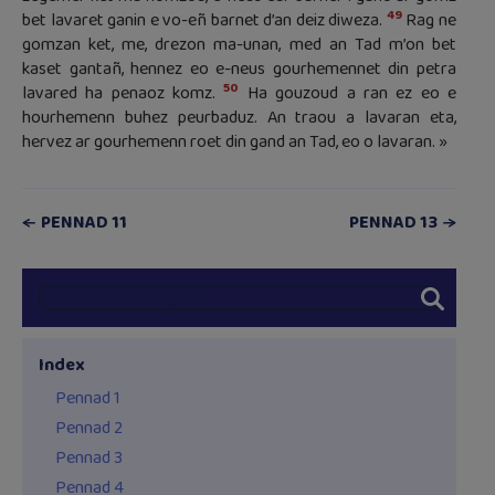
49
bet lavaret ganin e vo-eñ barnet d’an deiz diweza.
Rag ne
gomzan ket, me, drezon ma-unan, med an Tad m’on bet
kaset gantañ, hennez eo e-neus gourhemennet din petra
50
lavared ha penaoz komz.
Ha gouzoud a ran ez eo e
hourhemenn buhez peurbaduz. An traou a lavaran eta,
hervez ar gourhemenn roet din gand an Tad, eo o lavaran. »
PENNAD 11
PENNAD 13
Index
Pennad 1
Pennad 2
Pennad 3
Pennad 4