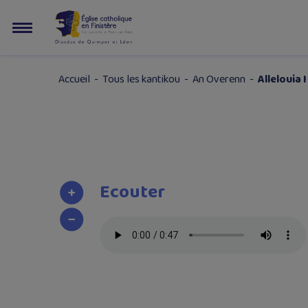
Accueil
-
Tous les kantikou
-
An Overenn
-
Allelouia I
Ecouter