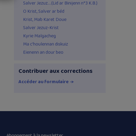
Salver Jezuz….(Lid ar Binijenn n°3 K.B.)
O Krist, Salver ar béd
Krist, Mab Karet Doue
Salver Jezuz-Krist
Kyrie Malgacheg
Ma c’houlennan diskuiz
Eienenn an dour beo
Contribuer aux corrections
Accéder au formulaire
Abonnement à la newsletter