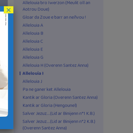
Allelouia bro Iwerzon (Meulit oll an
×
Aotrou Doue)
Gloar da Zoue e barr an neñvou !
Allelouia A
Allelouia B
Allelouia C
Allelouia E
Allelouia G
Allelouia H (Overenn Santez Anna)
Allelouia I
Allelouia J
Pa ne ganer ket Allelouia
Kantik ar Gloria (Overenn Santez Anna)
Kantik ar Gloria (Hengounel)
Salver Jezuz….(Lid ar Binijenn n°1 K.B.)
Salver Jezuz….(Lid ar Binijenn n°2 K.B.)
(Overenn Santez Anna)