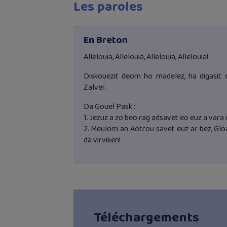
Les paroles
En Breton
Allelouia, Allelouia, Allelouia, Allelouia!
Diskouezit deom ho madelez, ha digasit
Zalver.
Da Gouel Pask :
1. Jezuz a zo beo rag adsavet eo euz a vara 
2. Meulom an Aotrou savet euz ar bez, Glo
da virviken!
Téléchargements