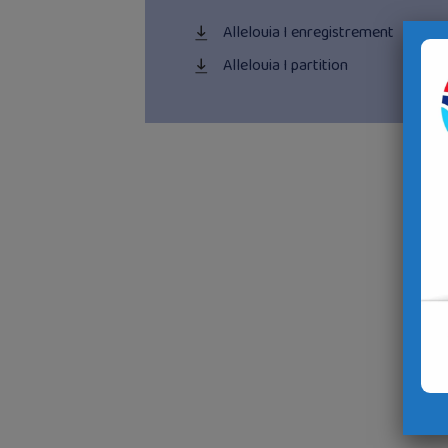
Allelouia I enregistrement
Allelouia I partition