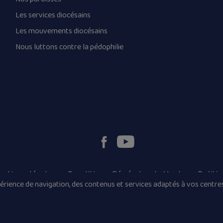
Les services diocésains
Les mouvements diocésains
Nous luttons contre la pédophilie
ntions légales
Conditions Générales de Vente
Politi
rience de navigation, des contenus et services adaptés à vos centres
© 2026 Diocèse de Quimper et Léon, Tous droits réservés.