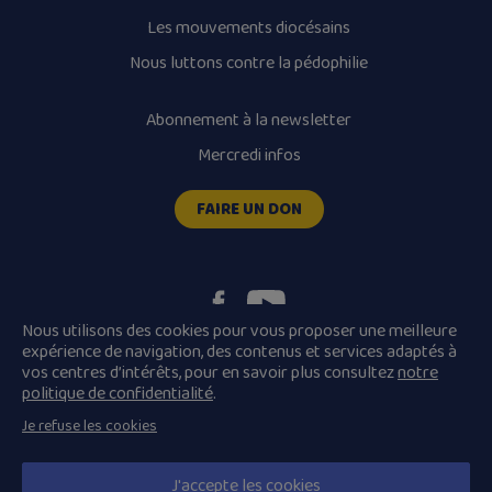
Les mouvements diocésains
Nous luttons contre la pédophilie
Abonnement à la newsletter
Mercredi infos
FAIRE UN DON
Nous utilisons des cookies pour vous proposer une meilleure
expérience de navigation, des contenus et services adaptés à
vos centres d’intérêts, pour en savoir plus consultez
notre
Plan du site
Mentions légales
politique de confidentialité
.
Conditions Générales de Vente
Je refuse les cookies
Politique de confidentialité
© 2026 Diocèse de Quimper et Léon, Tous droits réservés.
J'accepte les cookies