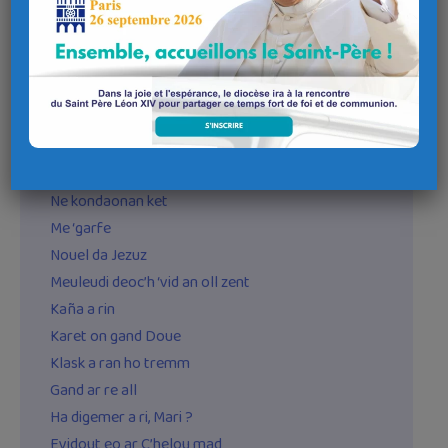
Kantikou Bugale (Cantiques pour les enfants)
Autres kantikou
(Classés sous Buez Kristen)
Tad an oll
O na kaer eo !
Piou oc’h C’hwi Jezuz ?
Ne kondaonan ket
Me ‘garfe
Nouel da Jezuz
Meuleudi deoc’h ‘vid an oll zent
Kaña a rin
Karet on gand Doue
Klask a ran ho tremm
Gand ar re all
Ha digemer a ri, Mari ?
Evidout eo ar C’helou mad