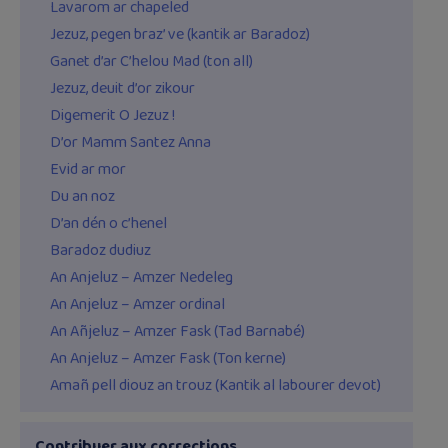
Lavarom ar chapeled
Jezuz, pegen braz’ ve (kantik ar Baradoz)
Ganet d’ar C’helou Mad (ton all)
Jezuz, deuit d’or zikour
Digemerit O Jezuz !
D’or Mamm Santez Anna
Evid ar mor
Du an noz
D’an dén o c’henel
Baradoz dudiuz
An Anjeluz – Amzer Nedeleg
An Anjeluz – Amzer ordinal
An Añjeluz – Amzer Fask (Tad Barnabé)
An Anjeluz – Amzer Fask (Ton kerne)
Amañ pell diouz an trouz (Kantik al labourer devot)
Contribuer aux corrections