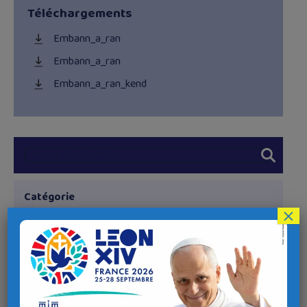
Téléchargements
Embann_a_ran
Embann_a_ran
Embann_a_ran_kend
Catégorie
×
Buez Kristen
Sous-catégories
Adorasion (Adoration)
Beilladegou (Veillées)
Mareou a bedenn (Temps de prière)