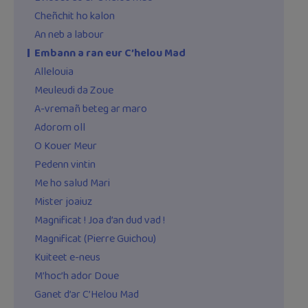
Cheñchit ho kalon
An neb a labour
Embann a ran eur C’helou Mad
Allelouia
Meuleudi da Zoue
A-vremañ beteg ar maro
Adorom oll
O Kouer Meur
Pedenn vintin
Me ho salud Mari
Mister joaiuz
Magnificat ! Joa d’an dud vad !
Magnificat (Pierre Guichou)
Kuiteet e-neus
M’hoc’h ador Doue
Ganet d’ar C’Helou Mad