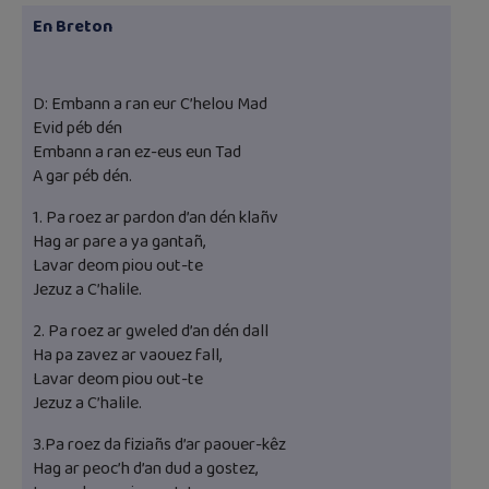
En Breton
D: Embann a ran eur C’helou Mad
Evid péb dén
Embann a ran ez-eus eun Tad
A gar péb dén.
1. Pa roez ar pardon d’an dén klañv
Hag ar pare a ya gantañ,
Lavar deom piou out-te
Jezuz a C’halile.
2. Pa roez ar gweled d’an dén dall
Ha pa zavez ar vaouez fall,
Lavar deom piou out-te
Jezuz a C’halile.
3.Pa roez da fiziañs d’ar paouer-kêz
Hag ar peoc’h d’an dud a gostez,