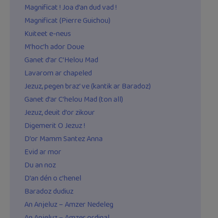
Magnificat ! Joa d’an dud vad !
Magnificat (Pierre Guichou)
Kuiteet e-neus
M’hoc’h ador Doue
Ganet d’ar C’Helou Mad
Lavarom ar chapeled
Jezuz, pegen braz’ ve (kantik ar Baradoz)
Ganet d’ar C’helou Mad (ton all)
Jezuz, deuit d’or zikour
Digemerit O Jezuz !
D’or Mamm Santez Anna
Evid ar mor
Du an noz
D’an dén o c’henel
Baradoz dudiuz
An Anjeluz – Amzer Nedeleg
An Anjeluz – Amzer ordinal