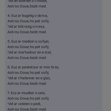
’Vid an doerien o c’hwezi,
Aotrou Doue, bezit mad.
4. Euz ar bugelig o skriva,
Aotrou Doue, ho pet soñj;
’Vid ar bôtrezig o tresa,
Aotrou Doue, bezit mad.
5. Euz ar medisin o soñjal,
Aotrou Doue, ho pet soñj;
’Vid ar marhadour en e stal,
Aotrou Doue, bezit mad.
6. Euz ar pesketour er mor braz,
Aotrou Doue, ho pet soñj;
’Vid ar c’helenner en e glas,
Aotrou Doue, bezit mad.
7. Euz ar muziker o seni,
Aotrou Doue, ho pet soñj;
’Vid ar veleien o pedi,
Aotrou Doue, bezit mad.