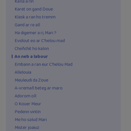
Kaña a rin
Karet on gand Doue
Klask a ran ho tremm
Gand ar re all
Ha digemer a ri, Mari ?
Evidout eo ar C’helou mad
Cheñchit ho kalon
An neb a labour
Embann a ran eur C’helou Mad
Allelouia
Meuleudi da Zoue
A-vremañ beteg ar maro
Adorom oll
O Kouer Meur
Pedenn vintin
Me ho salud Mari
Mister joaiuz