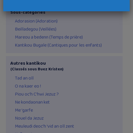
Buez Kristen
Sous-catégories
Adorasion (Adoration)
Beilladegou (Veillées)
Mareou a bedenn (Temps de prière)
Kantikou Bugale (Cantiques pour les enfants)
Autres kantikou
(Classés sous Buez Kristen)
Tad an oll
O na kaer eo !
Piou oc’h C’hwi Jezuz ?
Ne kondaonan ket
Me ‘garfe
Nouel da Jezuz
Meuleudi deoc’h ‘vid an oll zent