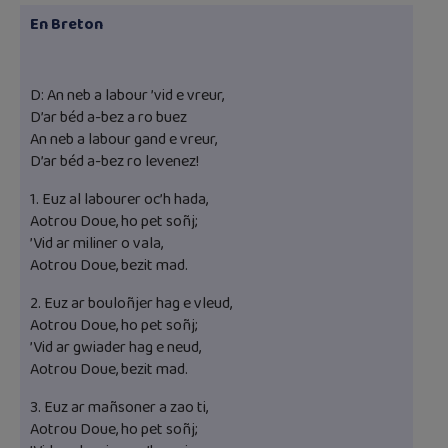
En Breton
D: An neb a labour ’vid e vreur,
D’ar béd a-bez a ro buez
An neb a labour gand e vreur,
D’ar béd a-bez ro levenez!
1. Euz al labourer oc’h hada,
Aotrou Doue, ho pet soñj;
’Vid ar miliner o vala,
Aotrou Doue, bezit mad.
2. Euz ar bouloñjer hag e vleud,
Aotrou Doue, ho pet soñj;
’Vid ar gwiader hag e neud,
Aotrou Doue, bezit mad.
3. Euz ar mañsoner a zao ti,
Aotrou Doue, ho pet soñj;