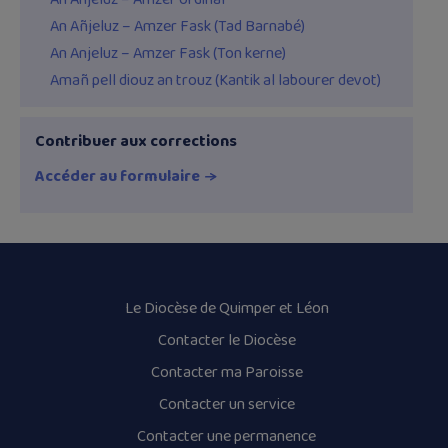
An Añjeluz – Amzer Fask (Tad Barnabé)
An Anjeluz – Amzer Fask (Ton kerne)
Amañ pell diouz an trouz (Kantik al labourer devot)
Contribuer aux corrections
Accéder au formulaire
Le Diocèse de Quimper et Léon
Contacter le Diocèse
Contacter ma Paroisse
Contacter un service
Contacter une permanence