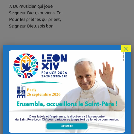
7. Du musicien qui joue,
Seigneur Dieu, souviens-Toi.
Pour les prêtres qui prient,
Seigneur Dieu, sois bon.
×
Téléchargements
Piste 06
An_neb_a_labour
Catégorie