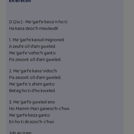
En Breton
D (2w.) : Me ‘garfe beva ‘n ho ti
Ha kana deoc’h meuleudi!
1. Me ‘garfe kaoud mignoned
A zeufe oll d’am gweled.
Me ‘garfe ‘vefec’h ganto
Pa zeuont oll d’am gweled.
2. Me ‘garfe kana ‘vidoc’h
Pa zeuont oll d’am gweled.
Me ‘garfe ‘z afem ganto
Beteg ho ti d’ho kweled.
3. Me ‘garfe gweled eno
Ho Mamm Mari ganeoc’h-c’hwi.
Me ‘garfe beza ganto
En ho ti dirazoc’h-c’hwi.
Job an Irien