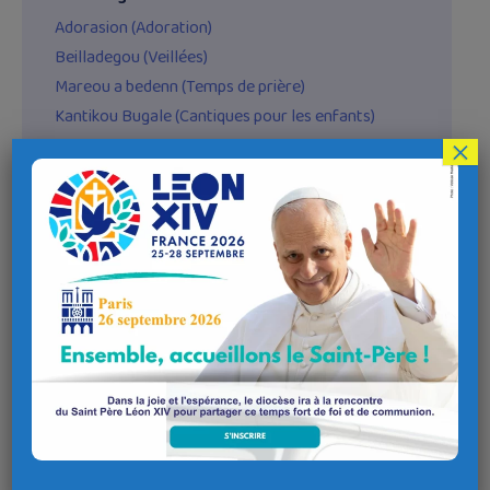
Adorasion (Adoration)
Beilladegou (Veillées)
Mareou a bedenn (Temps de prière)
Kantikou Bugale (Cantiques pour les enfants)
×
Autres kantikou
(Classés sous Buez Kristen)
Tad an oll
O na kaer eo !
Piou oc’h C’hwi Jezuz ?
Ne kondaonan ket
Me ‘garfe
Nouel da Jezuz
Meuleudi deoc’h ‘vid an oll zent
Kaña a rin
Karet on gand Doue