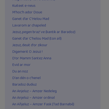
Kuiteet e-neus
M’hoc’h ador Doue
Ganet d’ar C’Helou Mad
Lavarom ar chapeled
Jezuz, pegen braz’ ve (kantik ar Baradoz)
Ganet d’ar C’helou Mad (ton all)
Jezuz, deuit d’or zikour
Digemerit O Jezuz !
D’or Mamm Santez Anna
Evid ar mor
Du an noz
D’an dén o c’henel
Baradoz dudiuz
An Anjeluz – Amzer Nedeleg
An Anjeluz – Amzer ordinal
An Añjeluz – Amzer Fask (Tad Barnabé)