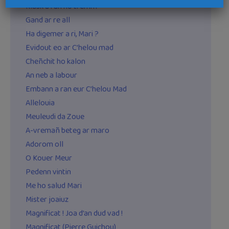
Klask a ran ho tremm
Gand ar re all
Ha digemer a ri, Mari ?
Evidout eo ar C’helou mad
Cheñchit ho kalon
An neb a labour
Embann a ran eur C’helou Mad
Allelouia
Meuleudi da Zoue
A-vremañ beteg ar maro
Adorom oll
O Kouer Meur
Pedenn vintin
Me ho salud Mari
Mister joaiuz
Magnificat ! Joa d’an dud vad !
Magnificat (Pierre Guichou)