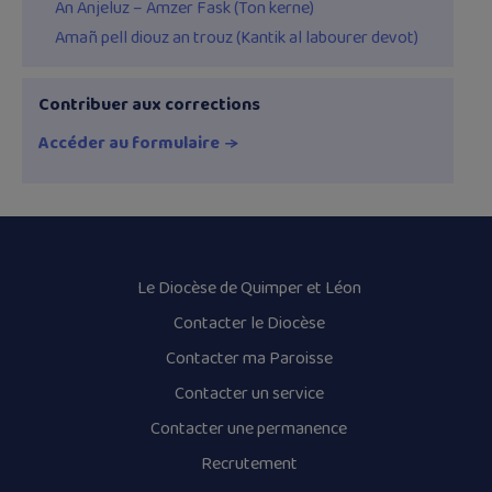
An Anjeluz – Amzer Fask (Ton kerne)
Amañ pell diouz an trouz (Kantik al labourer devot)
Contribuer aux corrections
Accéder au formulaire
Le Diocèse de Quimper et Léon
Contacter le Diocèse
Contacter ma Paroisse
Contacter un service
Contacter une permanence
Recrutement