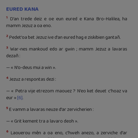
EURED KANA
1
D’an trede deiz e oe eun eured e Kana Bro-Halilea, ha
mamm Jezuz a oa eno.
2
Pedet’oa bet Jezuz ive d’an eured hag e ziskibien gantañ.
3
War-nes mankoud edo ar gwin ; mamm Jezuz a lavaras
dezañ :
— « N’o-deus mui a win ».
4
Jezuz a respontas dezi :
— « Petra vije etrezom maouez ? N’eo ket deuet c’hoaz va
eur »
[6]
.
5
E vamm a lavaras neuze d’ar zervicherien :
— « Grit kement tra a lavaro deoh ».
6
Laouerou mên a oa eno, c’hweh anezo, a zerviche d’ar