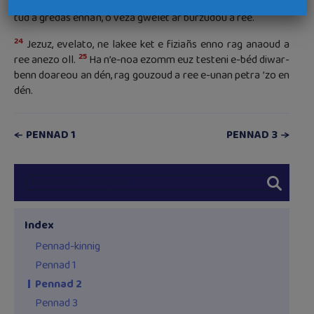
E-pad ma chomas e Jeruzalem evid gouel ar Pask, kalz
tud a gredas ennañ, o veza gwelet ar burzudou a ree.
24
Jezuz, evelato, ne lakee ket e fiziañs enno rag anaoud a
25
ree anezo oll.
Ha n’e-noa ezomm euz testeni e-béd diwar-
benn doareou an dén, rag gouzoud a ree e-unan petra ’zo en
dén.
PENNAD 1
PENNAD 3
Index
Pennad-kinnig
Pennad 1
Pennad 2
Pennad 3