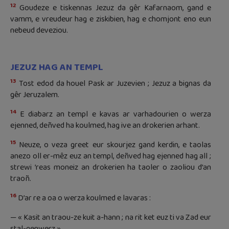
12
Goudeze e tiskennas Jezuz da gêr Kafarnaom, gand e
vamm, e vreudeur hag e ziskibien, hag e chomjont eno eun
nebeud deveziou.
JEZUZ HAG AN TEMPL
13
Tost edod da houel Pask ar Juzevien ; Jezuz a bignas da
gêr Jeruzalem.
14
E diabarz an templ e kavas ar varhadourien o werza
ejenned, deñved ha koulmed, hag ive an drokerien arhant.
15
Neuze, o veza greet eur skourjez gand kerdin, e taolas
anezo oll er-mêz euz an templ, deñved hag ejenned hag all ;
strewi ’reas moneiz an drokerien ha taoler o zaoliou d’an
traoñ.
16
D’ar re a oa o werza koulmed e lavaras :
— « Kasit an traou-ze kuit a-hann ; na rit ket euz ti va Zad eur
stal-genwerz ».