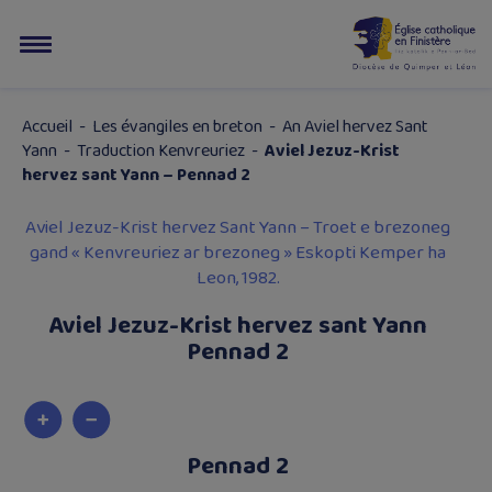
Accueil
-
Les évangiles en breton
-
An Aviel hervez Sant
Yann
-
Traduction Kenvreuriez
-
Aviel Jezuz-Krist
hervez sant Yann – Pennad 2
Aviel Jezuz-Krist hervez Sant Yann – Troet e brezoneg
gand « Kenvreuriez ar brezoneg » Eskopti Kemper ha
Leon, 1982.
Aviel Jezuz-Krist hervez sant Yann
Pennad 2
Pennad 2