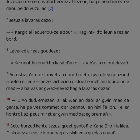
Juzevien d’en em walhi hervez al lezenn, hag e pep hini ez ee
daou pe dri vuzuliad.
[7]
7
Jezuz a lavaras dezo :
— « Kargit al laouerou-ze a zour ». Hag int-i d’o leunia rez ar
bord.
8
Lavared a reas goudeze :
— « Kemerit bremañ ha kasit d’an ostiz ». Kas a rejont dezañ.
9
An ostiz, p’e-noe tañvet an dour troet e gwin, hep gouzoud
a beleh e teue — ar zervicherien o-doa tennet an dour a ouie
mad — a halvas ar gwaz-nevez hag a lavaras dezañ :
10
— « An dud, emezañ, a lak war an daol ar gwin mad da
genta, ha pa vez tommet d’ar pennou, an hini falloh. Te, er
hontrol, az-peus miret ar gwin mad beteg bremañ ».
11
Setu burzud kenta Jezuz, greet gantañ e Kana Bro-Halilea.
Diskouez a reas e hloar hag e ziskibien a gredas ennañ.