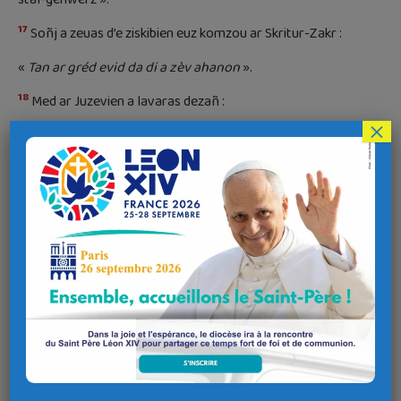
17
Soñj a zeuas d’e ziskibien euz komzou ar Skritur-Zakr :
«
Tan ar gréd evid da di a zèv ahanon
».
18
Med ar Juzevien a lavaras dezañ :
×
— « Peseurt sin a ziskouezez deom evid ober kemend-all ? »
19
Jezuz a respontas dezo :
— « Diskarit an templ-mañ, hag e tri devez e lakin anezañ en
20
e-zav ».
Ar Juzevien a lavaras dezañ :
[8]
— « C’hweh bloaz ha daou-ugent a zo eet da zevel an templ-
mañ, ha te henn adsavo e tri devez ? »
21
22
Med Jezuz e-noa komzet euz an templ ma oa e gorv.
Setu pa oe savet a-douez ar re varo, e ziskibien a deuas da
zoñj dezo e-noa lavaret kement-se ; hag e krédjont er
Skritur-Zakr hag e komzou Jezuz.
23