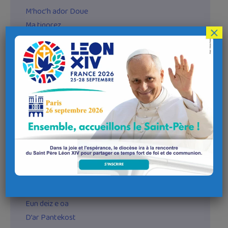
M’hoc’h ador Doue
Ma tigorez
×
Meuleudi deoc’h Doue an Tad
Meulom oll da viken
O Kouer Meur
Peur e teuio ?
Piou zigoro ?
Ra gano poblou ar béd
Ra vo kreñv or feiz (Salm 145)
Ra vo peoc’h don (A celtic benediction)
Selaou ‘ta…
Sell ouz an heol o sevel (muzik : M. Skouarneg)
Sell ouz an heol o sevel (choral gallois)
Torret ‘vo or sehed
Eun deiz e oa
D’ar Pantekost