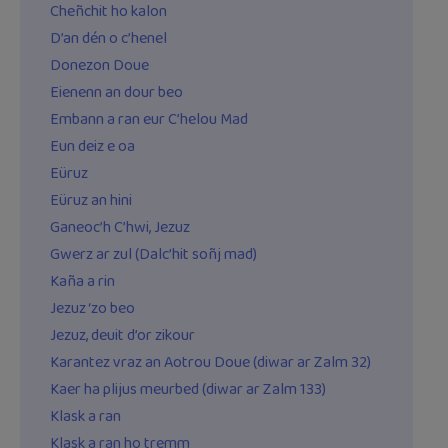
Cheñchit ho kalon
D’an dén o c’henel
Donezon Doue
Eienenn an dour beo
Embann a ran eur C’helou Mad
Eun deiz e oa
Eüruz
Eüruz an hini
Ganeoc’h C’hwi, Jezuz
Gwerz ar zul (Dalc’hit soñj mad)
Kaña a rin
Jezuz ‘zo beo
Jezuz, deuit d’or zikour
Karantez vraz an Aotrou Doue (diwar ar Zalm 32)
Kaer ha plijus meurbed (diwar ar Zalm 133)
Klask a ran
Klask a ran ho tremm