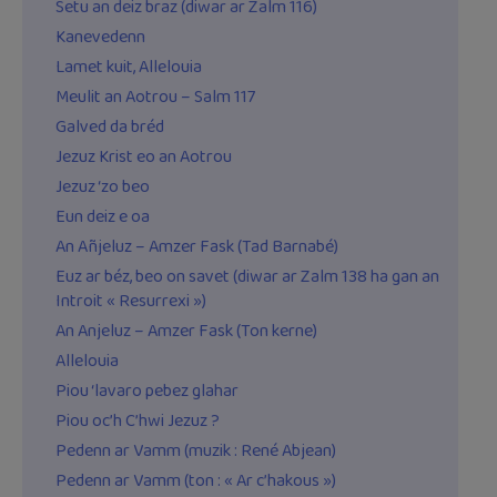
Setu an deiz braz (diwar ar Zalm 116)
Kanevedenn
Lamet kuit, Allelouia
Meulit an Aotrou – Salm 117
Galved da bréd
Jezuz Krist eo an Aotrou
Jezuz ‘zo beo
Eun deiz e oa
An Añjeluz – Amzer Fask (Tad Barnabé)
Euz ar béz, beo on savet (diwar ar Zalm 138 ha gan an
Introit « Resurrexi »)
An Anjeluz – Amzer Fask (Ton kerne)
Allelouia
Piou ‘lavaro pebez glahar
Piou oc’h C’hwi Jezuz ?
Pedenn ar Vamm (muzik : René Abjean)
Pedenn ar Vamm (ton : « Ar c’hakous »)