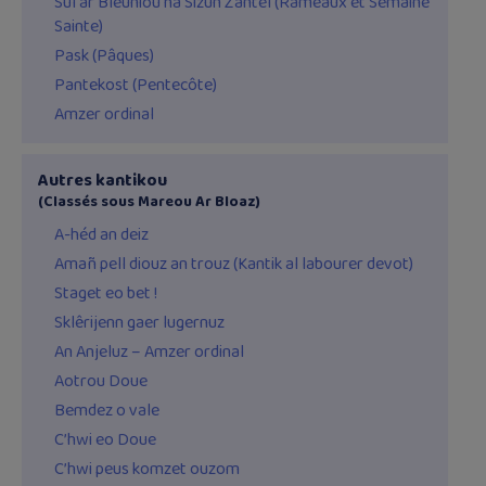
Sul ar Bleuniou ha Sizun Zantel (Rameaux et Semaine
Sainte)
Pask (Pâques)
Pantekost (Pentecôte)
Amzer ordinal
Autres kantikou
(Classés sous Mareou Ar Bloaz)
A-héd an deiz
Amañ pell diouz an trouz (Kantik al labourer devot)
Staget eo bet !
Sklêrijenn gaer lugernuz
An Anjeluz – Amzer ordinal
Aotrou Doue
Bemdez o vale
C’hwi eo Doue
C’hwi peus komzet ouzom