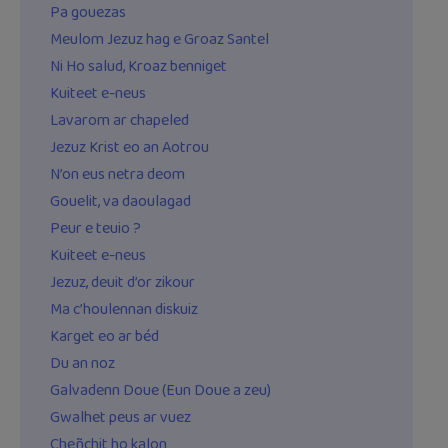
Pa gouezas
Meulom Jezuz hag e Groaz Santel
Ni Ho salud, Kroaz benniget
Kuiteet e-neus
Lavarom ar chapeled
Jezuz Krist eo an Aotrou
N’on eus netra deom
Gouelit, va daoulagad
Peur e teuio ?
Kuiteet e-neus
Jezuz, deuit d’or zikour
Ma c’houlennan diskuiz
Karget eo ar béd
Du an noz
Galvadenn Doue (Eun Doue a zeu)
Gwalhet peus ar vuez
Cheñchit ho kalon