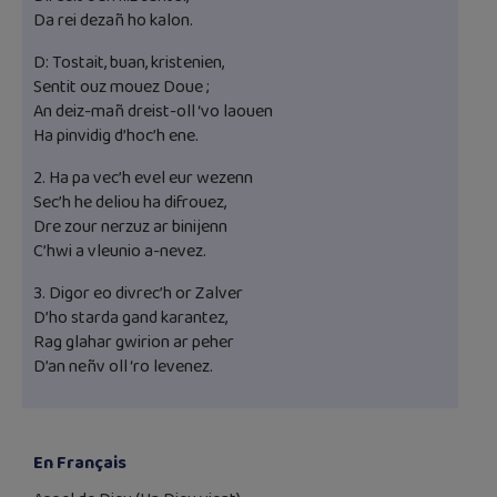
Da rei dezañ ho kalon.
D: Tostait, buan, kristenien,
Sentit ouz mouez Doue ;
An deiz-mañ dreist-oll ‘vo laouen
Ha pinvidig d’hoc’h ene.
2. Ha pa vec’h evel eur wezenn
Sec’h he deliou ha difrouez,
Dre zour nerzuz ar binijenn
C’hwi a vleunio a-nevez.
3. Digor eo divrec’h or Zalver
D’ho starda gand karantez,
Rag glahar gwirion ar peher
D’an neñv oll ‘ro levenez.
En Français