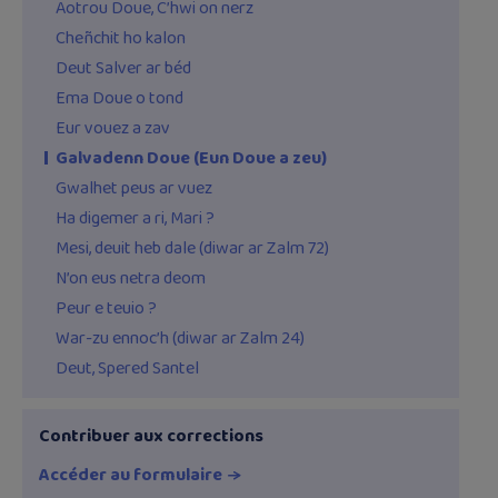
Aotrou Doue, C’hwi on nerz
Cheñchit ho kalon
Deut Salver ar béd
Ema Doue o tond
Eur vouez a zav
Galvadenn Doue (Eun Doue a zeu)
Gwalhet peus ar vuez
Ha digemer a ri, Mari ?
Mesi, deuit heb dale (diwar ar Zalm 72)
N’on eus netra deom
Peur e teuio ?
War-zu ennoc’h (diwar ar Zalm 24)
Deut, Spered Santel
Contribuer aux corrections
Accéder au formulaire