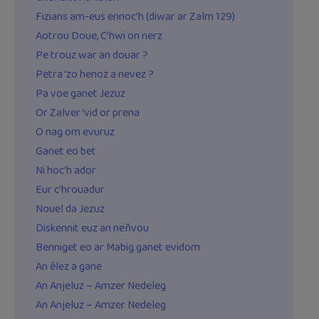
Fizians am-eus ennoc’h (diwar ar Zalm 129)
Aotrou Doue, C’hwi on nerz
Pe trouz war an douar ?
Petra ‘zo henoz a nevez ?
Pa voe ganet Jezuz
Or Zalver ‘vid or prena
O nag om evuruz
Ganet eo bet
Ni hoc’h ador
Eur c’hrouadur
Nouel da Jezuz
Diskennit euz an neñvou
Benniget eo ar Mabig ganet evidom
An êlez a gane
An Anjeluz – Amzer Nedeleg
An Anjeluz – Amzer Nedeleg