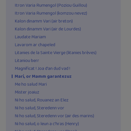
Itron Varia Rumengol (Poziou Guillou)
Itron Varia Rumengol (komzou nevez)
Kalon dinamm Vari (air breton)
Kalon dinamm Vari (air de Lourdes)
Laudate Mariam
Lavarom ar chapeled
Litanies de la Sainte Vierge (litanies brèves)
Litaniou berr
Magnificat ! Joa d’an dud vad !
Mari, or Mamm garantezuz
Me ho salud Mari
Mister joaiuz
Ni ho salud, Rouanez an Elez
Ni ho salud, Steredenn vor
Ni ho salud, Steredenn vor (air des marins)
Ni ho salud, o leun a c’hras (Henry)