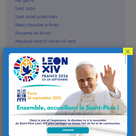
Me ‘garfe
Sant Vaze
Sant Jozef, pried Mari
Nann, n’eus ket e Breiz
Rouanez an Arvor
Meuleudi deoc’h ‘vid an oll zent
×
Mond davedoc’h (diwar ar Zalm 83)
Meuleudi deoc’h, o Tad, Evid santez Anna
Kantik ar zeiz Sant
Itron Santez Anna
Litaniou berr
Embanner braz ar bijinenn
Gwenolé, tad benniget
D’or Mamm Santez Anna
Galloud ha gloar
Evidoc’h eo, Mab an Doue Beo
Eüruz