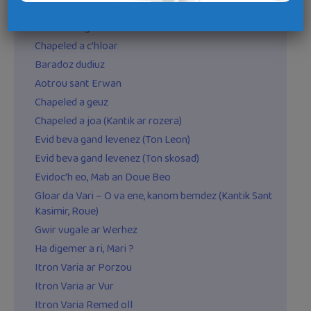
Aotrou sant Per – Ton Bozen Elliant
Bezit benniget
Chapeled a c’hloar
Baradoz dudiuz
Aotrou sant Erwan
Chapeled a geuz
Chapeled a joa (Kantik ar rozera)
Evid beva gand levenez (Ton Leon)
Evid beva gand levenez (Ton skosad)
Evidoc’h eo, Mab an Doue Beo
Gloar da Vari – O va ene, kanom bemdez (Kantik Sant
Kasimir, Roue)
Gwir vugale ar Werhez
Ha digemer a ri, Mari ?
Itron Varia ar Porzou
Itron Varia ar Vur
Itron Varia Remed oll