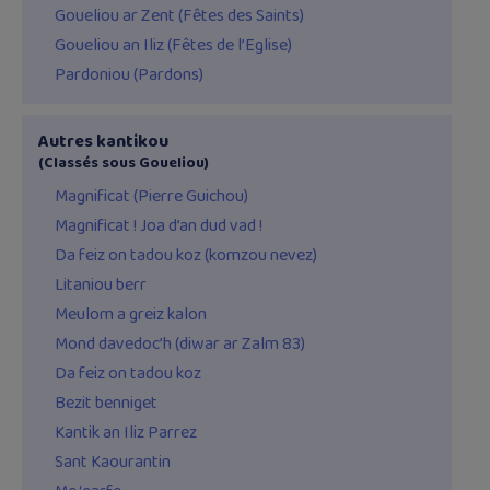
Goueliou ar Zent (Fêtes des Saints)
Goueliou an Iliz (Fêtes de l’Eglise)
Pardoniou (Pardons)
Autres kantikou
(Classés sous Goueliou)
Magnificat (Pierre Guichou)
Magnificat ! Joa d’an dud vad !
Da feiz on tadou koz (komzou nevez)
Litaniou berr
Meulom a greiz kalon
Mond davedoc’h (diwar ar Zalm 83)
Da feiz on tadou koz
Bezit benniget
Kantik an Iliz Parrez
Sant Kaourantin