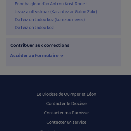
Enor ha gloar d’an Aotrou Krist Roue !
Jezuz a oll viskoaz (Karantez ar Galon Zakr)
Da feiz on tadou koz (komzou nevez)
Da feiz on tadou koz
Contribuer aux corrections
Accéder au formulaire
Le Diocèse de Quimper et Léon
Contacter le Diocèse
Contacter ma Paroisse
Contacter un service