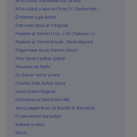
Ni ho salud, Steredenn vor (litani)
Ni ho salud, o leun a c’hras ( Y. Desbordes )
Ô Mamm a garantez
Patronez dous ar Folgoad
Pedenn ar Vamm ( ton : « Ar c’hakous » )
Pedenn ar Vamm (muzik : René Abjean)
Pegen kaer ez eo Mamm Jezuz !
Piou ‘lavaro pebez glahar
Rouanez an Neñv
Or Zalver ‘vid or prena
O kalon Zakr, Kalon Jezuz
Salud (Salve Regina)
Oll boblou ar béd (Salm 46)
Jezuz, pegen braz’ ve (kantik ar Baradoz)
O Sakramant burzuduz
Kuiteet e-neus
Eüruz