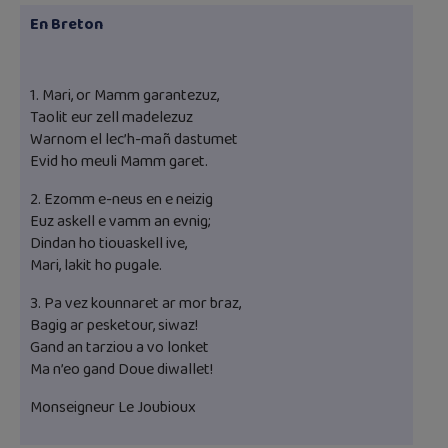
En Breton
1. Mari, or Mamm garantezuz,
Taolit eur zell madelezuz
Warnom el lec’h-mañ dastumet
Evid ho meuli Mamm garet.
2. Ezomm e-neus en e neizig
Euz askell e vamm an evnig;
Dindan ho tiouaskell ive,
Mari, lakit ho pugale.
3. Pa vez kounnaret ar mor braz,
Bagig ar pesketour, siwaz!
Gand an tarziou a vo lonket
Ma n’eo gand Doue diwallet!
Monseigneur Le Joubioux