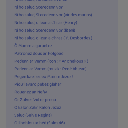
Ni ho salud, Steredenn vor
Ni ho salud, Steredenn vor (air des marins)
Ni ho salud, o leun a c’hras (Henry)
Ni ho salud, Steredenn vor (litani)
Ni ho salud, o leun a c’hras ( Y. Desbordes )
Ô Mamm a garantez
Patronez dous ar Folgoad
Pedenn ar Vamm ( ton : « Ar c’hakous » )
Pedenn ar Vamm (muzik : René Abjean)
Pegen kaer ez eo Mamm Jezuz !
Piou ‘lavaro pebez glahar
Rouanez an Neñv
Or Zalver ‘vid or prena
O kalon Zakr, Kalon Jezuz
Salud (Salve Regina)
Oll boblou ar béd (Salm 46)