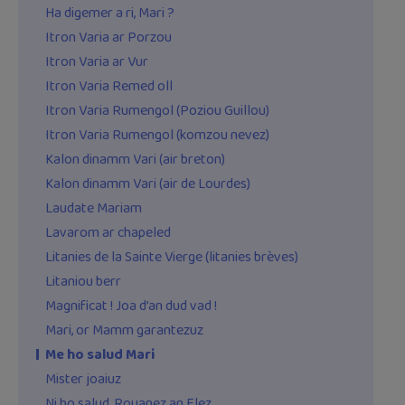
Ha digemer a ri, Mari ?
Itron Varia ar Porzou
Itron Varia ar Vur
Itron Varia Remed oll
Itron Varia Rumengol (Poziou Guillou)
Itron Varia Rumengol (komzou nevez)
Kalon dinamm Vari (air breton)
Kalon dinamm Vari (air de Lourdes)
Laudate Mariam
Lavarom ar chapeled
Litanies de la Sainte Vierge (litanies brèves)
Litaniou berr
Magnificat ! Joa d’an dud vad !
Mari, or Mamm garantezuz
Me ho salud Mari
Mister joaiuz
Ni ho salud, Rouanez an Elez