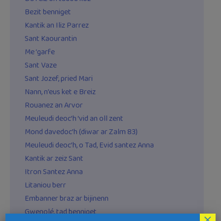
Bezit benniget
Kantik an Iliz Parrez
Sant Kaourantin
Me ‘garfe
Sant Vaze
Sant Jozef, pried Mari
Nann, n’eus ket e Breiz
Rouanez an Arvor
Meuleudi deoc’h ‘vid an oll zent
Mond davedoc’h (diwar ar Zalm 83)
Meuleudi deoc’h, o Tad, Evid santez Anna
Kantik ar zeiz Sant
Itron Santez Anna
Litaniou berr
Embanner braz ar bijinenn
Gwenolé, tad benniget
×