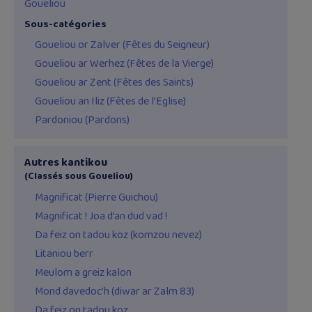
Goueliou
Sous-catégories
Goueliou or Zalver (Fêtes du Seigneur)
Goueliou ar Werhez (Fêtes de la Vierge)
Goueliou ar Zent (Fêtes des Saints)
Goueliou an Iliz (Fêtes de l’Eglise)
Pardoniou (Pardons)
Autres kantikou
(Classés sous Goueliou)
Magnificat (Pierre Guichou)
Magnificat ! Joa d’an dud vad !
Da feiz on tadou koz (komzou nevez)
Litaniou berr
Meulom a greiz kalon
Mond davedoc’h (diwar ar Zalm 83)
Da feiz on tadou koz