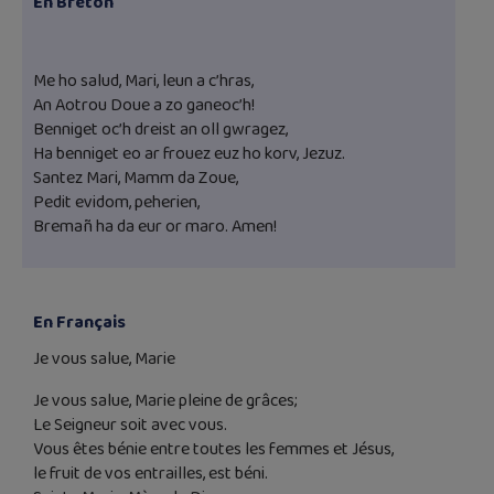
En Breton
Me ho salud, Mari, leun a c’hras,
An Aotrou Doue a zo ganeoc’h!
Benniget oc’h dreist an oll gwragez,
Ha benniget eo ar frouez euz ho korv, Jezuz.
Santez Mari, Mamm da Zoue,
Pedit evidom, peherien,
Bremañ ha da eur or maro. Amen!
En Français
Je vous salue, Marie
Je vous salue, Marie pleine de grâces;
Le Seigneur soit avec vous.
Vous êtes bénie entre toutes les femmes et Jésus,
le fruit de vos entrailles, est béni.