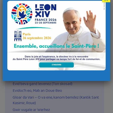
D’or Mamm Santez Anna
Galloud ha gloar
Evidoc’h eo, Mab an Doue Beo
Eüruz
Aotrou sant Per – Ton Bozen Elliant
Bezit benniget
Chapeled a c’hloar
Baradoz dudiuz
Aotrou sant Erwan
Chapeled a geuz
Chapeled a joa (Kantik ar rozera)
Evid beva gand levenez (Ton Leon)
Evid beva gand levenez (Ton skosad)
Evidoc’h eo, Mab an Doue Beo
Gloar da Vari – O va ene, kanom bemdez (Kantik Sant
Kasimir, Roue)
Gwir vugale ar Werhez